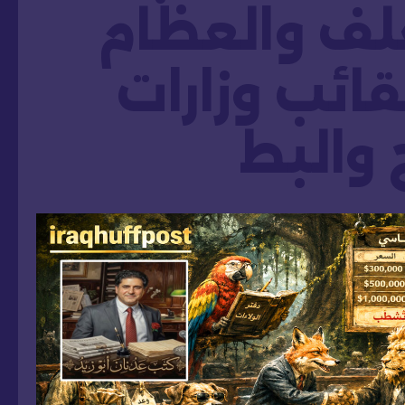
لف والعظام
قائب وزارات
 والبط