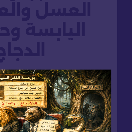
العسل والع
اليابسة وح
الدجاج