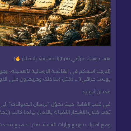
هف بوست عراقي (hpi)(الحقيقة بلا فلتر
):
(ادرجنا اسمكم في القائمة الارسالية لأهميته، ارج
بوست عراقي))..، تقبّل منا ذلك وحريصون على ال
عدنان أبوزيد
في قلب الغابة، حيث تحوّل “برلمان الحيوانات”
تحت ظلال الأشجار الثقيلة بالثمار، بينما كانت رائ
ومع اقتراب توزيع وزارات الغابة، صار الجميع يتحدث 