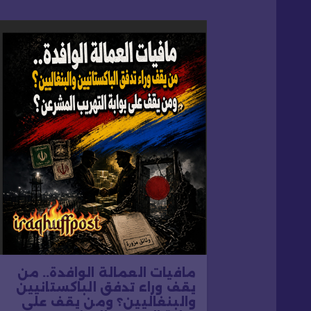
ل
م
ق
ا
ل
ا
ت
مافيات العمالة الوافدة.. من
يقف وراء تدفق الباكستانيين
والبنغاليين؟ ومن يقف على