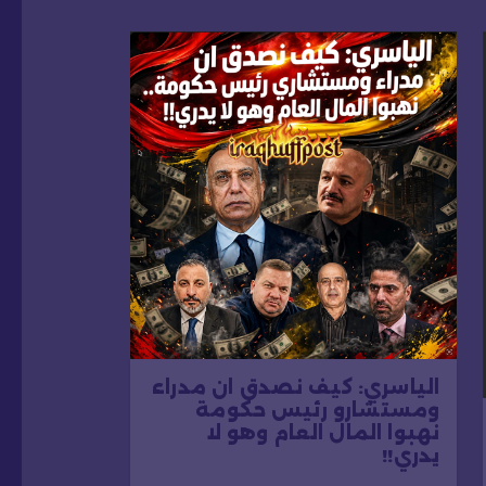
الياسري: كيف نصدق ان مدراء
ومستشارو رئيس حكومة
نهبوا المال العام وهو لا
يدري!!