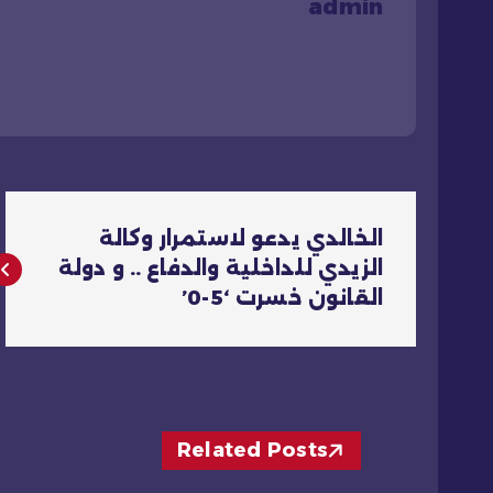
admin
ت
الخالدي يدعو لاستمرار وكالة
ص
الزيدي للداخلية والدفاع .. و دولة
القانون خسرت ‘5-0’
فّ
ح
ا
Related Posts