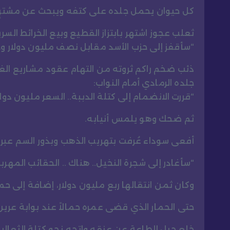
كل حيوان يحمل جلده على كتفه ويبحث عن مشترٍ 
ثعلب عجوز اشتهر بابتزاز القطيع وبيع الخرائط السر
“سأقفز إلى حزب الأسد مقابل نصف مليون دولار وحق
ذئب ضخم راكم ثروته من التهام عقود مشاريع الغاب
جلده الرمادي أمام النواب:
“قررت الانضمام إلى كتلة الدببة.. السعر مليون دو
ثم ضحك وهو يلمس أنيابه.
أفعى سوداء عُرفت بتهريب الذهب وبذور السم عبر ال
“سأغادر إلى شجرة النخيل.. هناك .. الحقائب المهربة 
وكان ثمن انتقالها ربع مليون دولار، إضافة إلى 
حتى الحمار الذي قضى عمره حمالاً عند بوابة عرين ال
خلع حبل الطاعة عن عنقه واتجه نحو كتلة الثعال