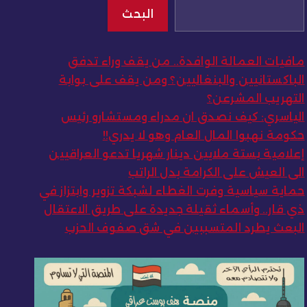
البحث
مافيات العمالة الوافدة.. من يقف وراء تدفق
الباكستانيين والبنغاليين؟ ومن يقف على بوابة
التهريب المشرعن؟
الياسري: كيف نصدق ان مدراء ومستشارو رئيس
حكومة نهبوا المال العام وهو لا يدري!!
إعلامية بستة ملايين دينار شهريا تدعو العراقيين
الى العيش على الكرامة بدل الراتب
حماية سياسية وفرت الغطاء لشبكة تزوير وابتزاز في
ذي قار.. وأسماء ثقيلة جديدة على طريق الاعتقال
البعث يطرد المتسببين في شق صفوف الحزب