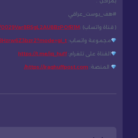
بمراحل”.
#هف_بوست_عراقي
( قناة واتساب) :
el/0029Var8RSgL2AU8BzPOfR1M
مجموعة واتساب:
CBHzrw6Z3bzr2?mode=gi_t
القناة على تلغرام:
https://t.me/iq_huff
المنصة:
https://iraqhuffpost.com/