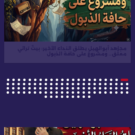
مجاهد أبوالهيل يطلق النداء الأخير: بيتٌ تراثي
معلّق… ومشروعٌ على حافة الذبول
تايم الاخبار