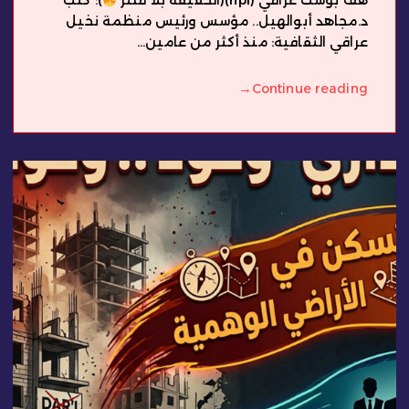
هف بوست عراقي (hpi)(الحقيقة بلا فلتر
): كتب
د.مجاهد أبوالهيل.. مؤسس ورئيس منظمة نخيل
عراقي الثقافية: منذ أكثر من عامين...
→
Continue reading