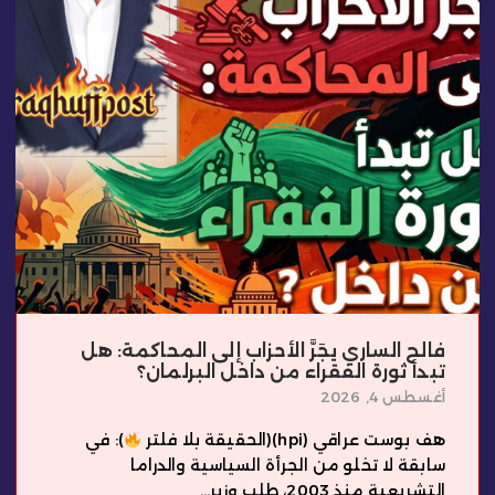
فالح الساري يجَرَّ الأحزاب إلى المحاكمة: هل
تبدأ ثورة الفقراء من داخل البرلمان؟
أغسطس 4, 2026
هف بوست عراقي (hpi)(الحقيقة بلا فلتر
): في
سابقة لا تخلو من الجرأة السياسية والدراما
التشريعية منذ 2003، طلب وزير...