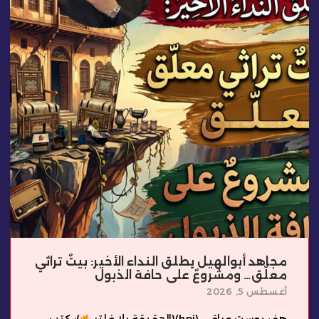
مجاهد أبوالهيل يطلق النداء الأخير: بيتٌ تراثي
معلّق… ومشروعٌ على حافة الذبول
أغسطس 5, 2026