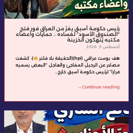
رئيس حكومة أسبق يفرّ من العراق فور فتح
“الصندوق الأسود” لفساده .. حمايات وأعضاء
مكتبه يُنهكون الخزينة
أغسطس 5, 2026
هف بوست عراقي (hpi)(الحقيقة بلا فلتر
): كشفت
مصادر عن الرحيل المفاجئ والعاجل “البعض يسميه
فرارا” لرئيس حكومة أسبق خارج...
→
Continue reading