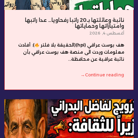
نائبة وعائلتها بـ20 راتبا رفحاويا… عدا راتبها
وامتيازاتها وحماياتها
أغسطس 4, 2026
هف بوست عراقي (hpi)(الحقيقة بلا فلتر
): أفادت
معلومات وردت الى منصة هف بوست عراقي بأن
نائبة عراقية عن محافظة...
→
Continue reading