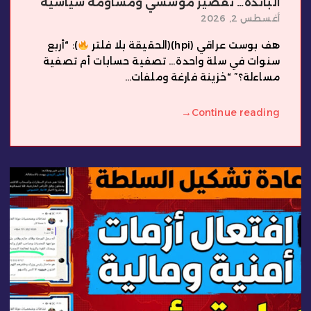
البائدة… تقصير مؤسسي ومساومة سياسية
أغسطس 2, 2026
هف بوست عراقي (hpi)(الحقيقة بلا فلتر
): “أربع
سنوات في سلة واحدة… تصفية حسابات أم تصفية
مساءلة؟” “خزينة فارغة وملفات...
→
Continue reading