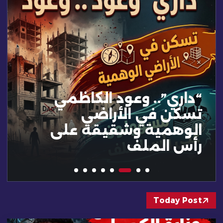
“داري”.. وعود الكاظمي
تسكن في الأراضي
الوهمية وشقيقه على
رأس الملف
Today Post