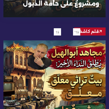
ومشروعٌ على حافة الذبول
قلم كاشف