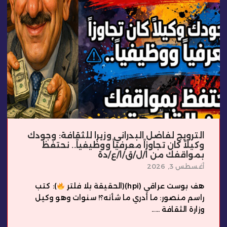
الترويج لفاضل البدراني وزيرا للثقافة: وجودك
وكيلاً كان تجاوزاً معرفياً ووظيفياً.. نحتفظ
بمواقفك من ا/ل/ق/ا/ع/دة
أغسطس 3, 2026
هف بوست عراقي (hpi)(الحقيقة بلا فلتر
): كتب
راسم منصور: ما أدري ما شأنه؟! سنوات وهو وكيل
وزارة الثقافة .....