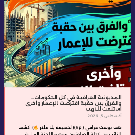
المديونية العراقية في كل الحكومات…
والفرق بين حقبة اقترضت للإعمار وأخرى
استلفت للنهب
أغسطس 5, 2026
هف بوست عراقي (hpi)(الحقيقة بلا فلتر
): كشف
النائب عن كتلة الصادقون وعضو اللجنة المالية