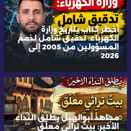
أخطر كتاب بتاريخ وزارة
الكهرباء: تدقيق شامل لذمم
المسؤولين من 2005 إلى
2026
مجاهد أبوالهيل يطلق النداء
الأخير: بيتٌ تراثي معلّق…