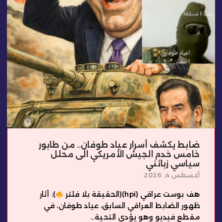
ضابط يكشف أسرار عياد طوفان.. من طابور
خامس خدم الجيش الأمريكي الى محلل
سياسي زبائني
أغسطس 4, 2026
هف بوست عراقي (hpi)(الحقيقة بلا فلتر
): أثار
ظهور الضابط العراقي السابق، عياد طوفان، في
مقطع فيديو وهو يؤدي التحية...