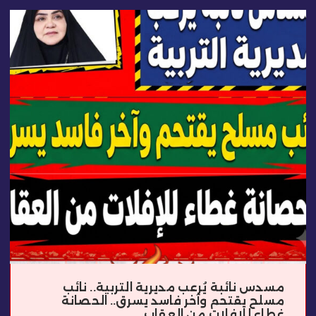
مسدس نائبة يُرعب مديرية التربية.. نائب
مسلح يقتحم وآخر فاسد يسرق.. الحصانة
غطاء للإفلات من العقاب