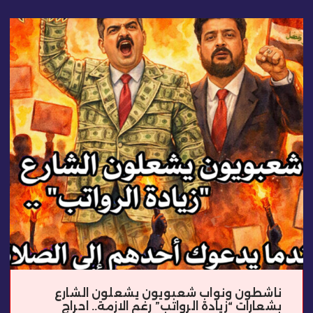
ناشطون ونواب شعبويون يشعلون الشارع
بشعارات “زيادة الرواتب” رغم الازمة.. احراج