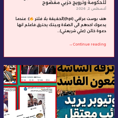
للحكومة وترويج حزبي مفضوح
أغسطس 2, 2026
هف بوست عراقي (hpi)(الحقيقة بلا فلتر
): عندما
يدعوك احدهم الى الصلاة وبيتك يحترق فاعلم انها
دعوة خائن (علي شريعتي)...
→
Continue reading