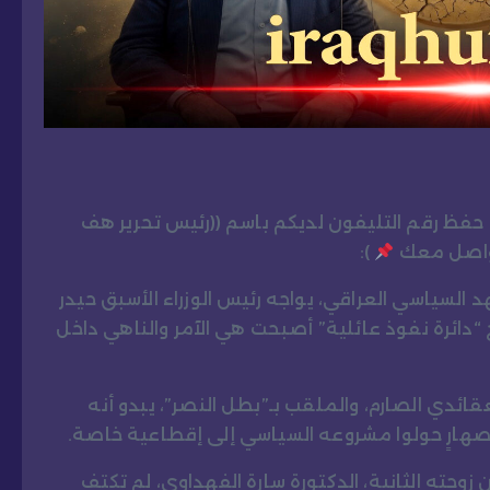
و حفظ رقم التليفون لديكم باسم ((رئيس تحرير هف
تواصل معك
):
 السياسي العراقي، يواجه رئيس الوزراء الأسبق حيدر
“دائرة نفوذ عائلية” أصبحت هي الآمر والناهي داخل
ائدي الصارم، والملقب بـ”بطل النصر”، يبدو أنه
صهارٍ حولوا مشروعه السياسي إلى إقطاعية خاصة.
ن زوجته الثانية، الدكتورة سارة الفهداوي، لم تكتفِ