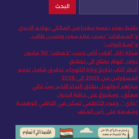
البحث
ناشط يعتبر نفسه مقربا من المالكي يهاجم الزيدي
و”السماحات” بسبب علاء سمير وحسين طالب..
و”أزمة الرواتب”
شركة زكار.. أقارب آراس حبيب “خمطت” 50 مليون
دولار.. اتهام يحتاج الى تحقيق
أخطر كتاب بتاريخ وزارة الكهرباء: تدقيق شامل لذمم
المسؤولين من 2005 إلى 2026
مجاهد أبوالهيل يطلق النداء الأخير: بيتٌ تراثي
معلّق… ومشروعٌ على حافة الذبول
“داري”.. وعود الكاظمي تسكن في الأراضي الوهمية
وشقيقه على رأس الملف