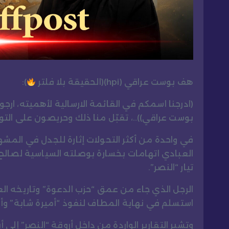
هف بوست عراقي (hpi)(الحقيقة بلا فلتر
):
(ادرجنا اسمكم في القائمة الارسالية لأهميته، ارج
بوست عراقي))..، تقبّل منا ذلك وحريصون على ال
في واحدة من أكثر التحولات إثارة للجدل في المشهد
العبادي اتهامات بخسارة بوصلته السياسية لصالح 
تيار “النصر”.
الرجل الذي جاء من عمق “حزب الدعوة” وتاريخه العق
استسلم في نهاية المطاف لنفوذ “أميرة شابة” وأ
وتشير التقارير الواردة من داخل أروقة “النصر” إلى أ