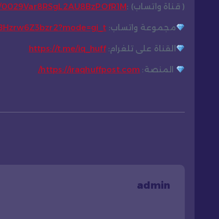
( قناة واتساب) :
el/0029Var8RSgL2AU8BzPOfR1M
مجموعة واتساب:
CBHzrw6Z3bzr2?mode=gi_t
القناة على تلغرام:
https://t.me/iq_huff
المنصة:
https://iraqhuffpost.com/
admin