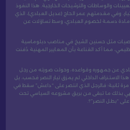
تعيينات والوساطات والترشيحات الخارجية. هذا النفوذ
لتيار، وفي مقدمتهم عمر الحاج (عديل العبادي)، الذي
ى مادة دسمة لخصوم العبادي، وسط تساؤلات عن
شخصيات مثل حسنين الشيخ في مناصب دبلوماسية
نظيمي، مما أكد القناعة بأن المعايير المهنية دُفنت
بادي عن جمهوره وقواعده، وحولت صورته من رجل
ذا الاستنزاف الداخلي لم يمزق تيار النصر فحسب، بل
مرة ثانية؛ فالرجل الذي انتصر على “داعش” سقط في
لينهي بذلك ما تبقى من بريق مشروعه السياسي تحت
على “بطل النصر”؟.