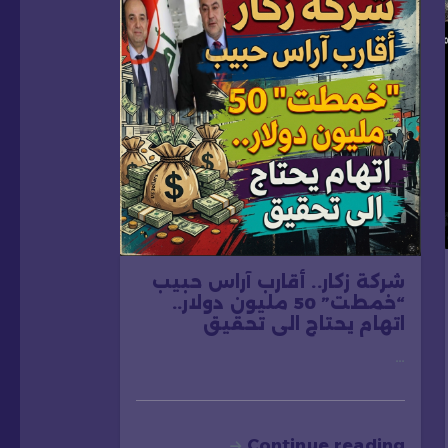
شركة زكار.. أقارب آراس حبيب
“خمطت” 50 مليون دولار..
اتهام يحتاج الى تحقيق
…
Continue reading