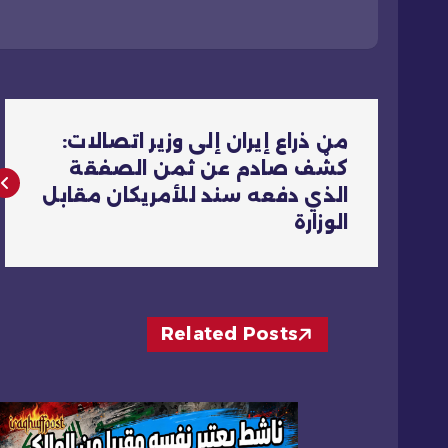
ت
من ذراع إيران إلى وزير اتصالات:
ص
كشْف صادم عن ثمن الصفقة
الذي دفعه سند للأمريكان مقابل
فّ
الوزارة
ح
ا
Related Posts
ل