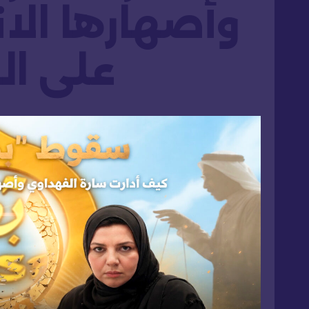
وأصهارها الا
على ال