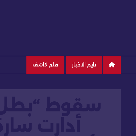
تايم الاخبار
قلم كاشف
سقوط “بطل ا
أدارت سارة