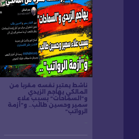
م
ق
ا
ل
ا
ناشط يعتبر نفسه مقربا من
ت
المالكي يهاجم الزيدي
و”السماحات” بسبب علاء
سمير وحسين طالب.. و”أزمة
الرواتب”
…