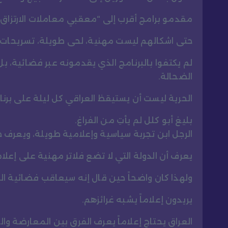
مقدمو برامج أقرب إلى “معقبي معاملات الارتزاق”
حتى اشكالهم ليست مهنية، لحى طويلة، تسريحات 
لم يكتفوا بالبرنامج الذي يقدمونه عبر فضائية، ب
الضحالة.
الحرية ليست أن يستيقظ العراقي كل ليلة على برنام
بليغ أبو كلل لم يأتِ من الفراغ.
الرجل ابن تجربة سياسية وإعلامية طويلة، ويعرف جي
يعرف أن الدولة التي لا تضع فلاتر مهنية على إعل
ولهذا كان واضحاً حين قال إنه سيعاقب فضائية الف
يريدون إعلاماً يشبه غرائزهم.
العراق يحتاج إعلاماً يعرف الفرق بين المعارضة وال