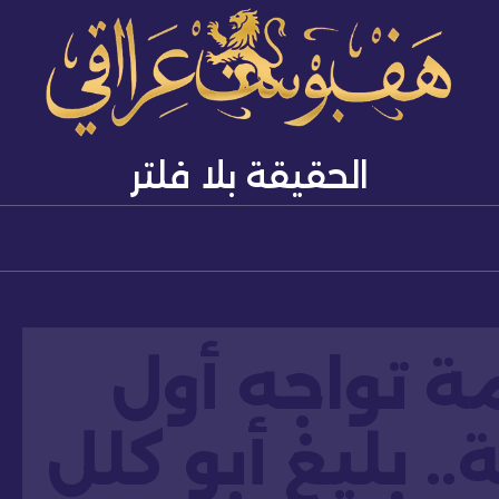
الحقيقة بلا فلتر
مة تواجه أول
 بليغ أبو كلل