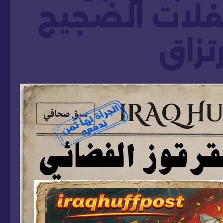
فلات الضجيج
رتزاق