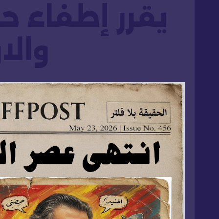
يقرر إطفاء ح
والا