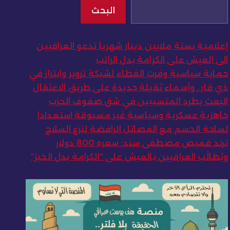
البحث
إعلامية بستة ملايين دينار شهريا تدعو العراقيين
الى العيش على الكرامة بدل الراتب
حماية سياسية وفرت الغطاء لشبكة تزوير وابتزاز في
ذي قار.. وأسماء ثقيلة جديدة على طريق الاعتقال
البعث يطرد المتسببين في شق صفوف الحزب
جاهزية عسكرية وسياسية غير مسبوقة استعدادا
لساحة الحسم مع الفصائل الرافضة لنزع السلاح
ترند قميص مصطفى سند: سعره 800 دولار
ويُطالَب العراقيين بالعيش على “الكرامة بدل الخبز”