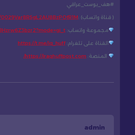
#هف_بوست_عراقي
( قناة واتساب) :
el/0029Var8RSgL2AU8BzPOfR1M
مجموعة واتساب:
CBHzrw6Z3bzr2?mode=gi_t
القناة على تلغرام:
https://t.me/iq_huff
المنصة:
https://iraqhuffpost.com/
admin