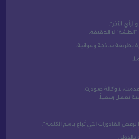
لرأي الآخر”.
“الطشة” لا الحقيقة.
ة بطريقة ساذجة وعوائية.
..
ُعدمت، لا وكالة صودرت.
نرفض القاذورات التي تُباع باسم الكلمة”.
لدولار.