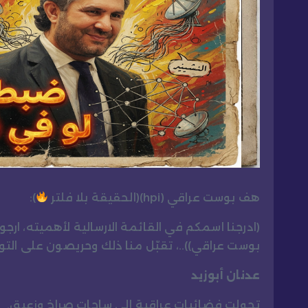
هف بوست عراقي (hpi)(الحقيقة بلا فلتر
):
(ادرجنا اسمكم في القائمة الارسالية لأهميته، ارج
بوست عراقي))..، تقبّل منا ذلك وحريصون على ال
عدنان أبوزيد
تحولت فضائيات عراقية إلى ساحات صراخ وزعيق.