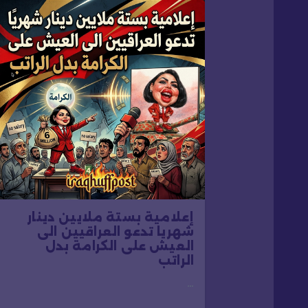
ل
م
ق
ا
ل
ا
إعلامية بستة ملايين دينار
ت
شهريا تدعو العراقيين الى
العيش على الكرامة بدل
الراتب
…