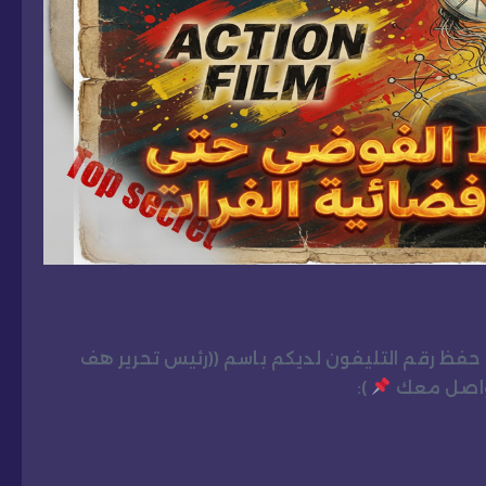
و حفظ رقم التليفون لديكم باسم ((رئيس تحرير هف
تواصل معك
):