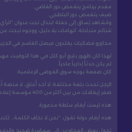
مقدم برنامج يتقمص دور القاضي.
ضيف يتقمص دور البلطجي.
ومُشاهد يُساق إلى حفلة ابتذال تحت عنوان “الرأي وا
شتائم متبادلة، اتهامات بلا دليل، ووجوه تبحث عن 
محاورو فضائيات يقلدون فيصل القاسم في الجزير
لهذا كان ظهور بليغ أبو كلل في هذا التوقيت، مهما
لم يكن حدثاً إدارياً عادياً.
كان صفعة بوجه سوق الفوضى الإعلامية.
الرجل تحدث بلغة مختلفة: لا أحد أُغلق، لا منصة أ
صفر إيقافات من بين أكثر من 400 مؤسسة إعلامية تعمل رسمياً.
هذه ليست أرقام سلطة مذعورة.
هذه أرقام دولة تقول: “نحن لا نخاف الكلمة… لكننا 
تحول بعض المحاورين إلى سماسرة ضجيج والدفع با