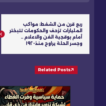
ت
ربع قرن من الشفط: مواكب
ص
المليارات تزحف والحكومات تتبختر
أمام بوقجية الفن والاعلام ..
فّ
وجسر الحلة يراوح منذ١٩٢٠
ح
ا
Related Posts
ل
م