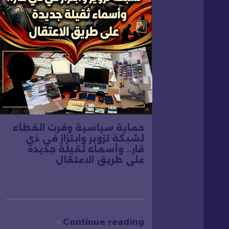
ق
ا
ل
ا
ت
حماية سياسية وفرت الغطاء
لشبكة تزوير وابتزاز في ذي
قار.. وأسماء ثقيلة جديدة
على طريق الاعتقال
…
Continue reading