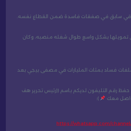
عراقي سابق في صفقات فاسدة ضمن القطاع نفسه.
 تمويلها بشكل واسع طوال شغله منصبه، وكان
ل زياد الجنابي (رئيس لجنة النزاهة في ٢٠٢٤) ملفات فساد بمئات المليارات في مصفى بيجي بعد
و حفظ رقم التليفون لديكم باسم ((رئيس تحرير هف
تواصل معك
):
https://whatsapp.com/chann