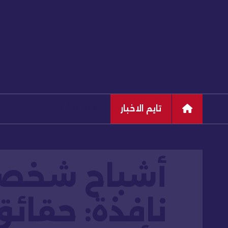
تايم الاخبار
قلم كاشف
أشباح شخصي
نافذة: حقائ