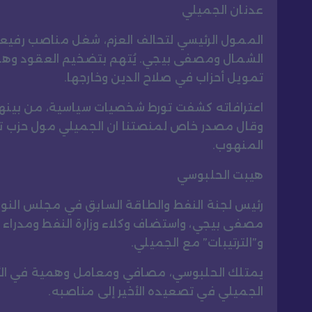
عدنان الجميلي
الممول الرئيسي لتحالف العزم، شغل مناصب رفيعة
الشمال ومصفى بيجي. يُتهم بتضخيم العقود وهدر
تمويل أحزاب في صلاح الدين وخارجها.
اعترافاته كشفت تورط شخصيات سياسية، من بينها
وقال مصدر خاص لمنصتنا ان الجميلي مول حزب تق
المنهوب.
هيبت الحلبوسي
رئيس لجنة النفط والطاقة السابق في مجلس النو
مصفى بيجي، واستضاف وكلاء وزارة النفط ومدراء ا
و”الترتيبات” مع الجميلي.
يمتلك الحلبوسي، مصافي ومعامل وهمية في الأنب
الجميلي في تصعيده الأخير إلى مناصبه.