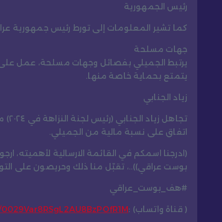
رئيس الجمهورية
كما تشير المعلومات إلى تورط رئيس جمهورية 
جهات مسلحة
يرتبط الجميلي بفصائل وجهات مسلحة، عمل على
يتمتع بحماية خاصة منها.
زياد الجنابي
تجاه
اتفاق على نسبة مالية من الجميلي.
(ادرجنا اسمكم في القائمة الارسالية لأهميته، ارج
بوست عراقي))..، تقبّل منا ذلك وحريصون على ال
#هف_بوست_عراقي
( قناة واتساب) :
el/0029Var8RSgL2AU8BzPOfR1M