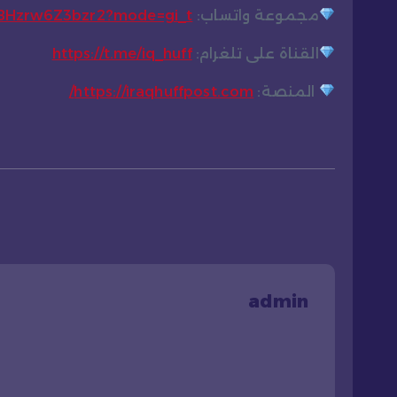
مجموعة واتساب:
CBHzrw6Z3bzr2?mode=gi_t
القناة على تلغرام:
https://t.me/iq_huff
المنصة:
https://iraqhuffpost.com/
admin