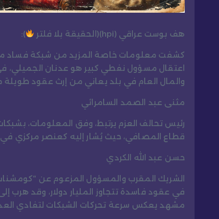
هف بوست عراقي (hpi)(الحقيقة بلا فلتر
):
كشفت معلومات خاصة المزيد من شبكة فساد مع
اعتقال مسؤول نفطي كبير هو عدنان الجميلي، في
والمال العام في بلد يعاني من إرث عقود طويلة 
مثنى عبد الصمد السامرائي
رئيس تحالف العزم يرتبط، وفق المعلومات، بشبكا
قطاع المصافي، حيث يُشار إليه كعنصر مركزي في د
حسن عبد الله الكردي
الشريك المقرب والمسؤول المزعوم عن “كومشنات”
في عقود فاسدة تتجاوز المليار دولار، وقد هرب إ
مشهد يعكس سرعة تحركات الشبكات لتفادي العدا