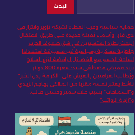
البحث
حماية سياسية وفرت الغطاء لشبكة تزوير وابتزاز في
ذي قار.. وأسماء ثقيلة جديدة على طريق الاعتقال
البعث يطرد المتسببين في شق صفوف الحزب
جاهزية عسكرية وسياسية غير مسبوقة استعدادا
لساحة الحسم مع الفصائل الرافضة لنزع السلاح
ترند قميص مصطفى سند: سعره 800 دولار
ويُطالَب العراقيين بالعيش على “الكرامة بدل الخبز”
ناشط يعتبر نفسه مقربا من المالكي يهاجم الزيدي
و”السماحات” بسبب علاء سمير وحسين طالب..
و”أزمة الرواتب”