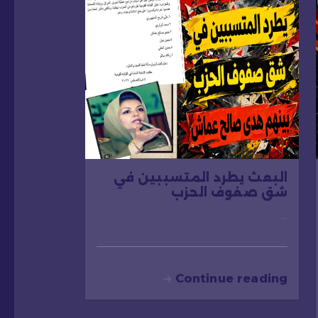
البعث يطرد المتسببين في
شق صفوف الحزب
…
Continue reading