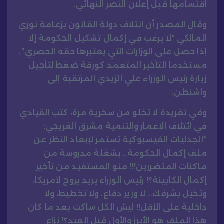
اقتسامها قبل إعلان النصر النهائي.
وقال المصدر أن ائتلاف دولة القانون بزعامة نوري
المالكي “لا يرغب في إكمال تشكيل الحكومة إلا
إذا حصل على الوزارات التي يعتبرها حقه الحصري”،
مستخدماً التأخير المتعمد كورقة ضغط لتأجيل
زيارة رئيس الوزراء علي الزيدي المرتقبة إلى
واشنطن.
وفي تغريدة لا تخلو من سخرية مرة، كتب القيادي
في ائتلاف الاعمار والتنمية مشرق الفريجي:
“الجدليات الفيسبوكية تستمر لإبعاد النظر عن
ملف إكمال الحكومة.. بشغلة مدروسة من
ماكنات المتضررين!!! منو المستفيد من تأخير
إكمال الكابينة؟! رئيس الوزراء يريد يروح لأمريكا،
وتخيّل بشرفك… لا وزير دفاع، ولا تخطيط، ولا
داخلية على الأقل!! ليش الكل ساكت بعد ما كان
هذا الملف هو الأبرز والأول قبل العيد؟! نزاع