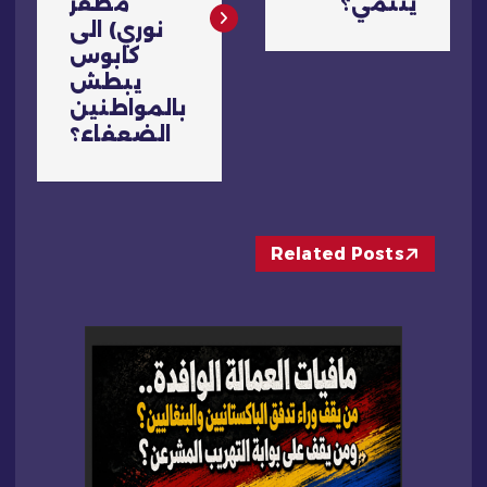
ينتمي؟
مظفر
ح
نوري) الى
كابوس
ا
يبطش
بالمواطنين
ل
الضعفاء؟
م
ق
Related Posts
ا
ل
ا
ت