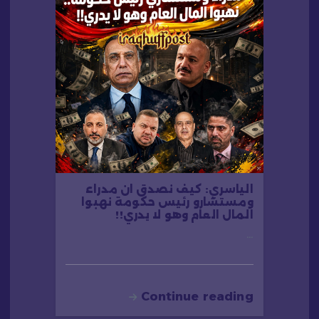
الياسري: كيف نصدق ان مدراء
ومستشارو رئيس حكومة نهبوا
المال العام وهو لا يدري!!
…
Continue reading