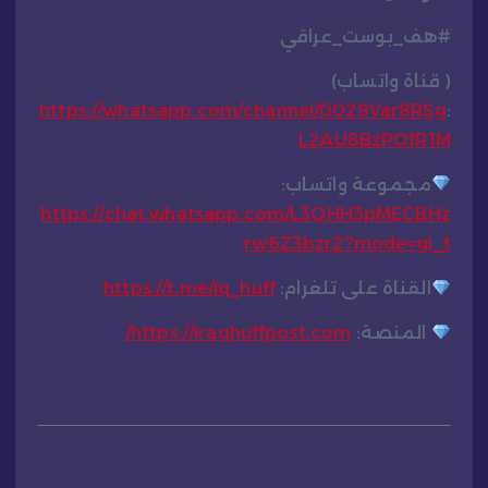
#هف_بوست_عراقي
( قناة واتساب)
https://whatsapp.com/channel/0029Var8RSg
:
L2AU8BzPOfR1M
مجموعة واتساب:
https://chat.whatsapp.com/L3QHH3pMECBHz
rw6Z3bzr2?mode=gi_t
القناة على تلغرام:
https://t.me/iq_huff
المنصة:
https://iraqhuffpost.com/