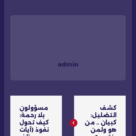
admin
ت
كشف
مسؤولون
ص
التضليل:
بلا رحمة:
كبيان .. من
كيف تحول
فّ
هو ولمن
نفوذ (آيات