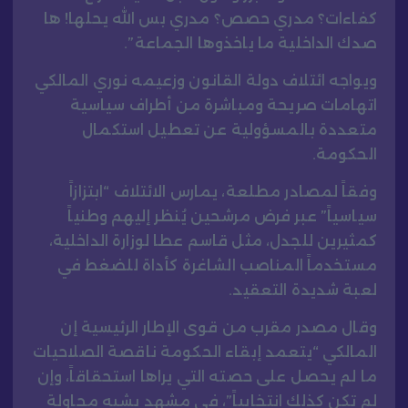
كفاءات؟ مدري حصص؟ مدري بس الله يحلها! ها
صدك الداخلية ما ياخذوها الجماعة”.
ويواجه ائتلاف دولة القانون وزعيمه نوري المالكي
اتهامات صريحة ومباشرة من أطراف سياسية
متعددة بالمسؤولية عن تعطيل استكمال
الحكومة.
وفقاً لمصادر مطلعة، يمارس الائتلاف “ابتزازاً
سياسياً” عبر فرض مرشحين يُنظر إليهم وطنياً
كمثيرين للجدل، مثل قاسم عطا لوزارة الداخلية،
مستخدماً المناصب الشاغرة كأداة للضغط في
لعبة شديدة التعقيد.
وقال مصدر مقرب من قوى الإطار الرئيسية إن
المالكي “يتعمد إبقاء الحكومة ناقصة الصلاحيات
ما لم يحصل على حصته التي يراها استحقاقاً، وإن
لم تكن كذلك انتخابياً”، في مشهد يشبه محاولة