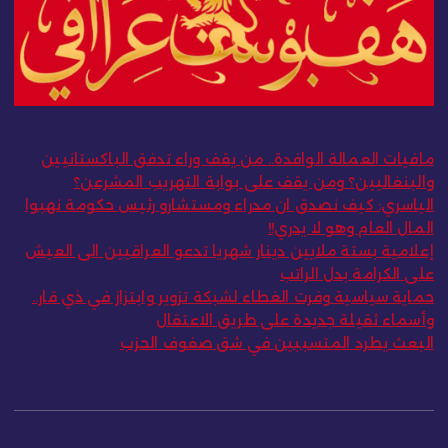
مافيات العمالة الوافدة.. من يقف وراء تدفق الباكستانيين
والبنغاليين؟ ومن يقف على بوابة التهريب المشرعن؟
الياسري: كيف نصدق ان مدراء ومستشارو رئيس حكومة نهبوا
المال العام وهو لا يدري!!
إعلامية بستة ملايين دينار شهريا تدعو العراقيين الى العيش
على الكرامة بدل الراتب
حماية سياسية وفرت الغطاء لشبكة تزوير وابتزاز في ذي قار..
وأسماء ثقيلة جديدة على طريق الاعتقال
البعث يطرد المتسببين في شق صفوف الحزب