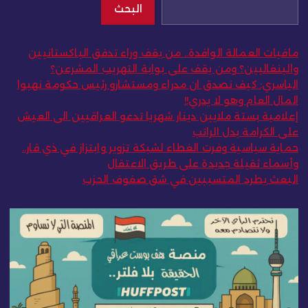
البحث
مافيات العمالة الوافدة.. من يقف وراء تدفق الباكستانيين
والبنغاليين؟ ومن يقف على بوابة التهريب المشرعن؟
الياسري: كيف نصدق ان مدراء ومستشارو رئيس حكومة نهبوا
المال العام وهو لا يدري!!
إعلامية بستة ملايين دينار شهريا تدعو العراقيين الى العيش
على الكرامة بدل الراتب
حماية سياسية وفرت الغطاء لشبكة تزوير وابتزاز في ذي قار..
وأسماء ثقيلة جديدة على طريق الاعتقال
البعث يطرد المتسببين في شق صفوف الحزب