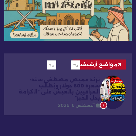
مواضع أرشيفية
ترند قميص مصطفى سند:
سعره 800 دولار ويُطالَب
العراقيين بالعيش على “الكرامة
بدل الخبز”
أغسطس 6, 2026
7