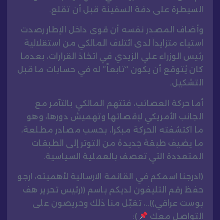
السيطرة على دفة السفينة قبل أن تقلع.
وأضاف المصدر نفسه أن قوى داخل الإطار رصدت
استياءً متزايداً لدى ائتلاف المالكي من استقلالية
رئيس الوزراء علي الزيدي في اتخاذ القرارات، بعدما
كان يُتوقع أن يكون “تابعاً” له في حسابات ما قبل
التشكيل.
أما حركة العصائب، فتتهم المالكي بالتآمر مع
الجانب الأمريكي لإقصائها وتهميش دورها، وهو
ما اكتشفته الحركة مبكراً، بحسب مصادر مطلعة،
ما يضيف طبقة جديدة من التوتر إلى الطبقات
المتعددة التي تعصف بالعملية السياسية.
(ادرجنا اسمكم في القائمة الارسالية لأهميته، ارجو
حفظ رقم التليفون لديكم باسم ((رئيس تحرير هف
بوست عراقي))..، تقبّل منا ذلك وحريصون على
التواصل معك
):