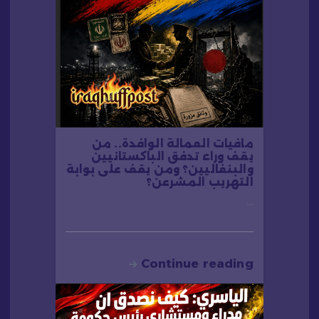
مافيات العمالة الوافدة.. من
يقف وراء تدفق الباكستانيين
والبنغاليين؟ ومن يقف على بوابة
التهريب المشرعن؟
…
Continue reading