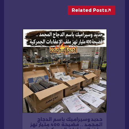
ا
Related Posts
ل
ا
ت
حديد وسيراميك باسم الدجاج
المجمد .. فضيحة 400 مليار تهز