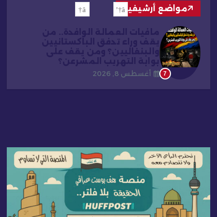
مواضع أرشيفية
مافيات العمالة الوافدة.. من
يقف وراء تدفق الباكستانيين
والبنغاليين؟ ومن يقف على
بوابة التهريب المشرعن؟
أغسطس 8, 2026
7