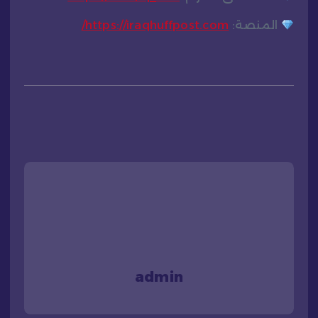
المنصة:
https://iraqhuffpost.com/
admin