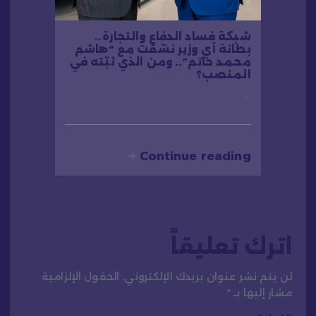
شبكة فساد الدفاع والتجارة…
بطانة أي وزير نسّقت مع “هاشم
محمد حاتم”.. ومن الذي ثبّته في
المنصب؟
…
Continue reading
اترك تعليقاً
لن يتم نشر عنوان بريدك الإلكتروني.
الحقول الإلزامية
مشار إليها بـ
*