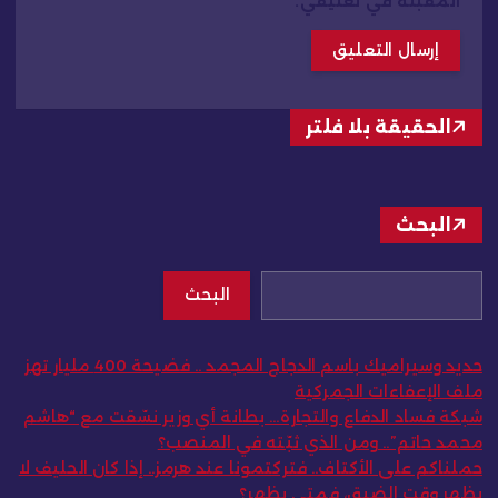
المقبلة في تعليقي.
الحقيقة بلا فلتر
البحث
البحث
حديد وسيراميك باسم الدجاج المجمد .. فضيحة 400 مليار تهز
ملف الإعفاءات الجمركية
شبكة فساد الدفاع والتجارة… بطانة أي وزير نسّقت مع “هاشم
محمد حاتم”.. ومن الذي ثبّته في المنصب؟
حملناكم على الأكتاف.. فتركتمونا عند هرمز.. إذا كان الحليف لا
يظهر وقت الضيق، فمتى يظهر؟