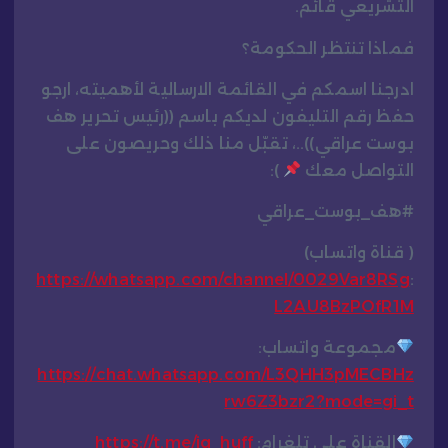
التشريعي قائم.
فماذا تنتظر الحكومة؟
ادرجنا اسمكم في القائمة الارسالية لأهميته، ارجو
حفظ رقم التليفون لديكم باسم ((رئيس تحرير هف
بوست عراقي))..، تقبّل منا ذلك وحريصون على
التواصل معك
):
#هف_بوست_عراقي
( قناة واتساب)
https://whatsapp.com/channel/0029Var8RSg
:
L2AU8BzPOfR1M
مجموعة واتساب:
https://chat.whatsapp.com/L3QHH3pMECBHz
rw6Z3bzr2?mode=gi_t
القناة على تلغرام:
https://t.me/iq_huff