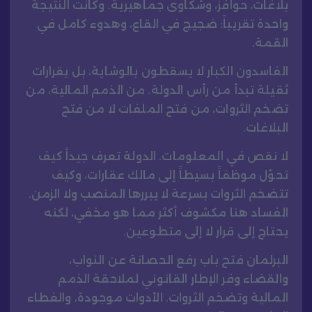
بلاغات، حوافز، وشكاوى جماهيرية. وكانت النتيجة
واحدة تقريباً: ضجيج في القاع، وهدوء كامل في
القمة.
الفاسدون الكبار لا يسقطون بالوشاية، بل بقرارات
ثقيلة تبدأ من رأس الدولة. من الذمم المالية، من
تضخم الثروات، من فتح الملفات لا من فتح
البلاغات.
لا نقص في المعلومات. الدولة تعرف جيداً كيف
تحوّل موظفاً بسيطاً إلى مالك عقارات، وكيف
تتضخم الثروات بسرعة لا يبررها المنصب ولا الزمن.
الفساد هنا مكشوف أكثر مما هو مخفي، لكنه
يحتاج إلى قرار لا إلى متطوعين.
البرلمان فتح باب رفع الحصانة عن النواب،
والقضاء وفر الإطار القانوني لملاحقة الذمم
المالية وتضخم الثروات. الأدوات موجودة، والغطاء