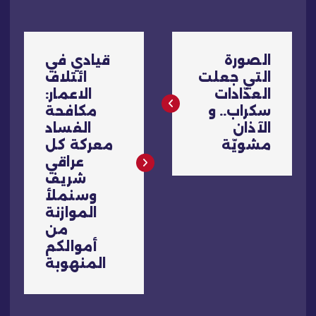
ت
الصورة
قيادي في
ص
التي جعلت
ائتلاف
العدّادات
الاعمار:
فّ
سكراب.. و
مكافحة
الآذان
الفساد
ح
مشويّة
معركة كل
عراقي
ا
شريف
وسنملأ
ل
الموازنة
من
م
أموالكم
المنهوبة
ق