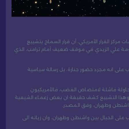
كز القرار الأمريكي، أن قرار السماح بتشييع
كومة علي الزيدي في موقف ضعيف أمام ترامب، الذي
لى انه مجرد حضور جنازة، بل رسالة سياسية
حاولة فاشلة لامتصاص الغضب، فالأمريكيون
، وهذا التشييع كشف حقيقة ان بعض زعماء الشيعية
واشنطن وطهران، وفق المصدر.
ب على الحبال بين واشنطن وطهران، وان زياته الى