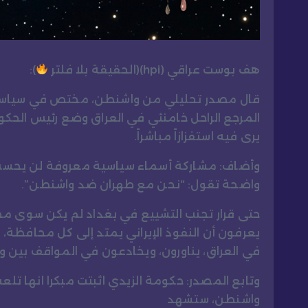
هف بوست عراقي (hpi)(الحقيقة بلا فلتر
):
قال مصدر تحليلي من واشنطن، مختص في سياسات مر
المرجع الراحل خامنئي في العراق وضع رئيس الح
يرى فيه استفزازاً مباشراً.
وأضاف: مشاركة أسماء سياسية معروفة لن يحسب ع
واضحة تقول: “نحن مع طهران ضد واشنطن”.
حتى قرار تجنب التشييع في بغداد لم يكن سوى م
يعرفون أن النفوذ الإيراني يمتد إلى كل محافظة
في العراق، يناورون، ويخادعون في المواقف بين 
وتابع المصدر: حكومة الزيدي اثبتت مبكرا انها تلع
واشنطن، ستشهد