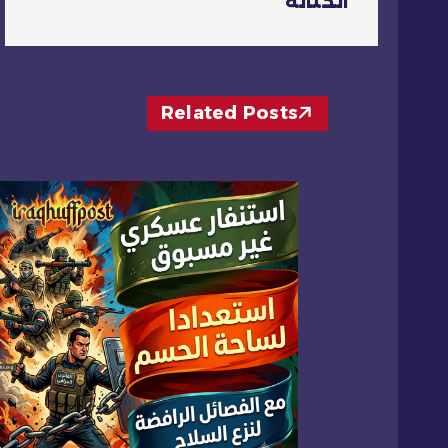
فّ
الحنانة
ح
ا
Related Posts
ل
م
ق
ا
ل