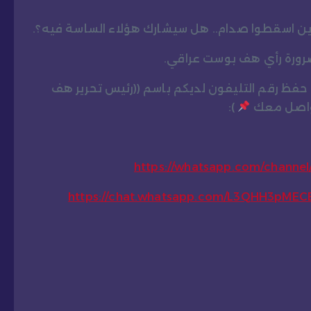
الذين اسقطوا صدام.. هل سيشارك هؤلاء الساسة فيه؟.
ضرورة رأي هف بوست عراقي.
و حفظ رقم التليفون لديكم باسم ((رئيس تحرير هف
تواصل معك
):
https://whatsapp.com/chann
https://chat.whatsapp.com/L3QHH3pME