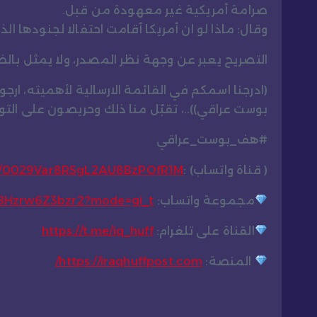
صرامة أمريكية غير معهودة من قبل.
وقال: ماذا لو ان أمريكا أقامت احتفالا لجنودها 
التصريح يعبر عن وجهة نظر المصدر، ولا يمثل بال
(ادرجنا اسمكم في القائمة الارسالية لأهميته، ارج
بوست عراقي))..، تقبّل منا ذلك وحريصون على ال
#هف_بوست_عراقي
( قناة واتساب) :
el/0029Var8RSgL2AU8BzPOfR1M
مجموعة واتساب:
CBHzrw6Z3bzr2?mode=gi_t
القناة على تلغرام:
https://t.me/iq_huff
المنصة:
https://iraqhuffpost.com/