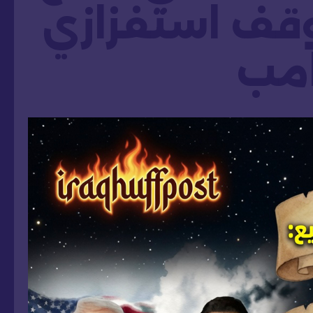
قف استفزازي
امب