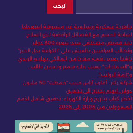
البحث
جاهزية عسكرية وسياسية غير مسبوقة استعدادا
لساحة الحسم مع الفصائل الرافضة لنزع السلاح
ترند قميص مصطفى سند: سعره 800 دولار
ويُطالَب العراقيين بالعيش على “الكرامة بدل الخبز”
ناشط يعتبر نفسه مقربا من المالكي يهاجم الزيدي
و”السماحات” بسبب علاء سمير وحسين طالب..
و”أزمة الرواتب”
شركة زكار.. أقارب آراس حبيب “خمطت” 50 مليون
دولار.. اتهام يحتاج الى تحقيق
أخطر كتاب بتاريخ وزارة الكهرباء: تدقيق شامل لذمم
المسؤولين من 2005 إلى 2026