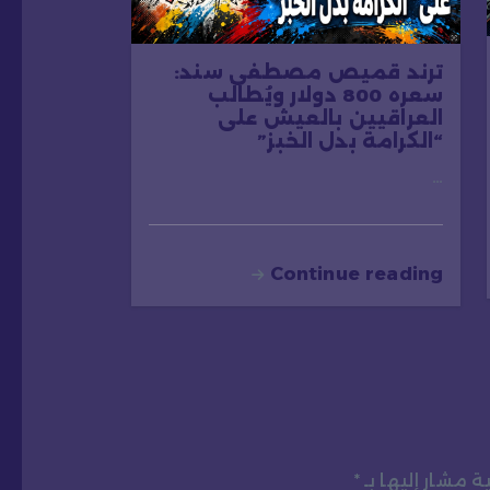
ترند قميص مصطفى سند:
سعره 800 دولار ويُطالَب
العراقيين بالعيش على
“الكرامة بدل الخبز”
…
Continue reading
ة مشار إليها بـ
*