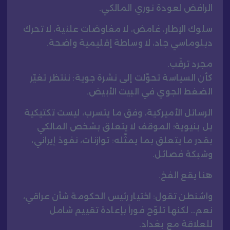
الرافض لعودة نوري المالكي.
سلوك الإطار، غامض، لا مفاوضات علنية، لا تحرك
دبلوماسي جاد، لا وساطة إقليمية واضحة.
مجرد ترقّب.
كأن السياسة تحوّلت إلى نشرة جوية: ننتظر تغيّر
الضغط الجوي في البيت الأبيض.
الرسائل الأميركية، وفق ما يتسرب، ليست تكتيكية
بل بنيوية؛ الموقف لا يتعلق بشخص المالكي
بقدر ما يتعلق بما يمثّله: توازنات، نفوذ إيراني،
وشبكة فصائل.
هنا يقع الفخ.
واشنطن تقول: اختيار رئيس الحكومة شأن عراقي،
نعم… لكنها تلوّح فوراً بإعادة تقييم شامل
للعلاقة مع بغداد.