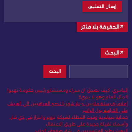
الحقيقة بلا فلتر
البحث
البحث
الياسري: كيف نصدق ان مدراء ومستشارو رئيس حكومة نهبوا
المال العام وهو لا يدري!!
إعلامية بستة ملايين دينار شهريا تدعو العراقيين الى العيش
على الكرامة بدل الراتب
حماية سياسية وفرت الغطاء لشبكة تزوير وابتزاز في ذي قار..
وأسماء ثقيلة جديدة على طريق الاعتقال
البعث يطرد المتسببين في شق صفوف الحزب