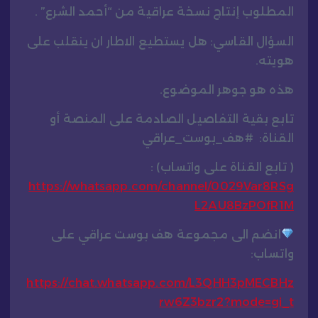
المطلوب إنتاج نسخة عراقية من “أحمد الشرع” .
السؤال القاسي: هل يستطيع الاطار ان ينقلب على
هويته.
هذه هو جوهر الموضوع.
تابع بقية التفاصيل الصادمة على المنصة أو
القناة: #هف_بوست_عراقي
( تابع القناة على واتساب) :
https://whatsapp.com/channel/0029Var8RSg
L2AU8BzPOfR1M
انضم الى مجموعة هف بوست عراقي على
واتساب:
https://chat.whatsapp.com/L3QHH3pMECBHz
rw6Z3bzr2?mode=gi_t