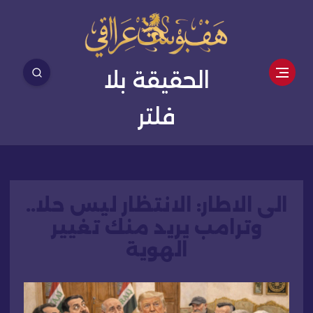
الحقيقة بلا
فلتر
الى الاطار: الانتظار ليس حلا..
وترامب يريد منك تغيير
الهوية