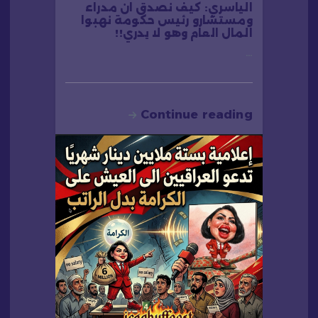
الياسري: كيف نصدق ان مدراء
ومستشارو رئيس حكومة نهبوا
المال العام وهو لا يدري!!
…
Continue reading