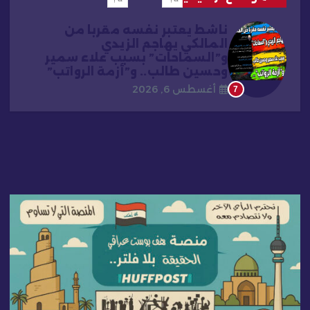
ناشط يعتبر نفسه مقربا من
المالكي يهاجم الزيدي
و”السماحات” بسبب علاء سمير
وحسين طالب.. و”أزمة الرواتب”
أغسطس 6, 2026
7