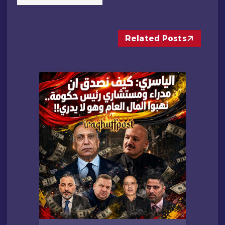
ق
ا
Related Posts
ل
ا
ت