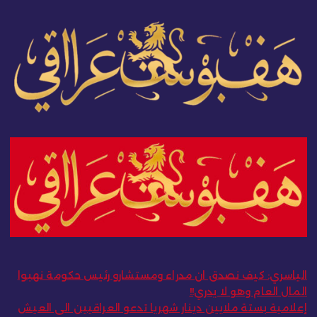
الياسري: كيف نصدق ان مدراء ومستشارو رئيس حكومة نهبوا
المال العام وهو لا يدري!!
إعلامية بستة ملايين دينار شهريا تدعو العراقيين الى العيش