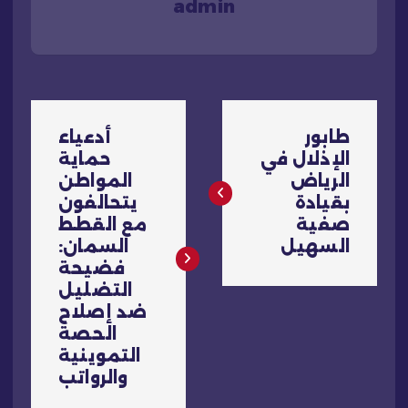
admin
ت
طابور
أدعياء
ص
الإذلال في
حماية
الرياض
المواطن
فّ
بقيادة
يتحالفون
صفية
مع القطط
ح
السهيل
السمان:
فضيحة
ا
التضليل
ضد إصلاح
ل
الحصة
التموينية
م
والرواتب