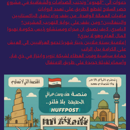
دعوات الى “الهدوء” وتجنب الصدامات والشفافية في مشروع
حصر السلاح لقطع الطريق على تعدد الروايات
مافيات العمالة الوافدة.. من يقف وراء تدفق الباكستانيين
والبنغاليين؟ ومن يقف على بوابة التهريب المشرعن؟
الياسري: كيف نصدق ان مدراء ومستشارو رئيس حكومة نهبوا
المال العام وهو لا يدري!!
إعلامية بستة ملايين دينار شهريا تدعو العراقيين الى العيش
على الكرامة بدل الراتب
حماية سياسية وفرت الغطاء لشبكة تزوير وابتزاز في ذي قار..
وأسماء ثقيلة جديدة على طريق الاعتقال