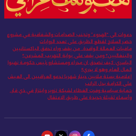
دعوات الى “الهدوء” وتجنب الصدامات والشفافية في مشروع
حصر السلاح لقطع الطريق على تعدد الروايات
مافيات العمالة الوافدة.. من يقف وراء تدفق الباكستانيين
والبنغاليين؟ ومن يقف على بوابة التهريب المشرعن؟
الياسري: كيف نصدق ان مدراء ومستشارو رئيس حكومة نهبوا
المال العام وهو لا يدري!!
إعلامية بستة ملايين دينار شهريا تدعو العراقيين الى العيش
على الكرامة بدل الراتب
حماية سياسية وفرت الغطاء لشبكة تزوير وابتزاز في ذي قار..
وأسماء ثقيلة جديدة على طريق الاعتقال