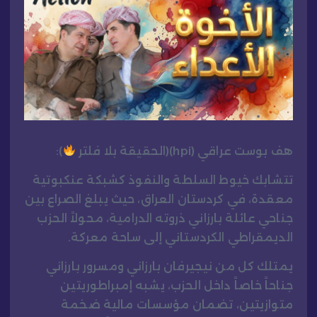
هف بوست عراقي (hpi)(الحقيقة بلا فلتر
):
تتشابك خيوط السلطة والنفوذ كشبكة عنكبوتية
معقدة، في كردستان العراق، حيث يبلغ الصراع بين
جناحي عائلة بارزاني ذروته الدرامية، محولاً الحزب
الديمقراطي الكردستاني إلى ساحة معركة.
يمتلك كل من نيجيرفان بارزاني ومسرور بارزاني
جناحاً خاصاً داخل الحزب، يشبه إمبراطوريتين
متوازيتين، تضمان مؤسسات مالية ضخمة