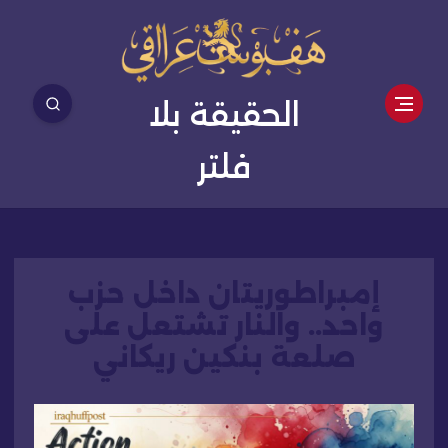
الحقيقة بلا
فلتر
إمبراطوريتان داخل حزب
واحد.. والنار تشتعل على
صلعة بنكين ريكاني