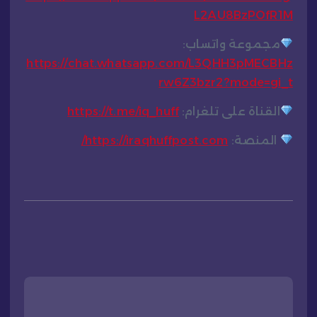
L2AU8BzPOfR1M
مجموعة واتساب:
https://chat.whatsapp.com/L3QHH3pMECBHz
rw6Z3bzr2?mode=gi_t
القناة على تلغرام:
https://t.me/iq_huff
المنصة:
https://iraqhuffpost.com/