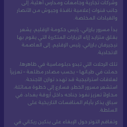
وشركات تجارية وجامعات ومدارس أهلية، إلى
جانب قنوات إعلامية نافذة وجيوش من الأنصار
والقيادات المخلصة.
بدأ مسرور بارزاني، رئيس حكومة الإقليم، يشعر
بقلق متزايد إزاء الزيارات المتكررة التي يقوم بها
نيجيرفان بارزاني، رئيس الإقليم، إلى العاصمة
الاتحادية.
تلك الرحلات التي تبدو دبلوماسية في ظاهرها،
حملت في طياتها – بحسب مصادر مطلعة – تعزيزاً
لعلاقات استراتيجية قد تهدد توازن الأجنحة.
استشعر مسرور الخطر، فسارع إلى خطوة مماثلة،
محاولاً تعزيز نفوذ جناحه داخل أروقة بغداد، في
سباق يذكر بأيام المنافسات التاريخية على
السلطة.
وتفاقم التوتر حول الإبقاء على بنكين ريكاني في