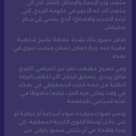
منصب وزير الإعمار والإسكان (انتقل الان الى
منصب آخر، انه التدوير في حكومة الزيدي التي
تزعم التجديد والاصلاح)، الذي ينتمي إلى جناح
نيجيرفان.
رفض مسرور ذلك بشدة، مفضلاً ترشيح شخصية
مقربة منه، ريباز حملان، لشغل منصب حيوي في
بغداد.
وفي تصريح مقتضب نقل عن السياسي الكردي
فائق يزيدي، يتسابق الرجلان الآن للظفر بالوزارة
الباقية من حصة الحزب الديمقراطي في بغداد،
في وقت يعاني فيه الحزب تراجعاً ملحوظاً في
ثقله السياسي بالعاصمة .
وتشير أصوات متزايدة، سواء أمريكية أو عراقية أو
حتى داخل أوساط القوى الكردية المعارضة، إلى
رغبة واضحة في أن يتنحى مسرور بارزاني عن