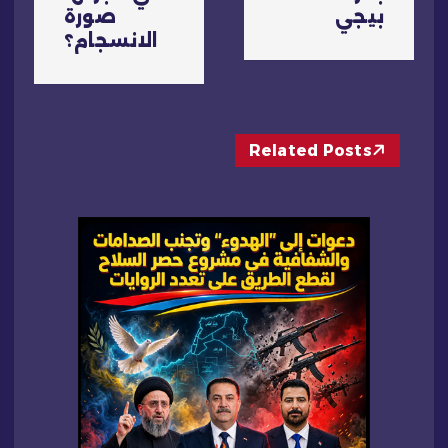
ل
بيجي
صورة
الانسجام؟
م
ق
Related Posts
ا
ل
ا
ت