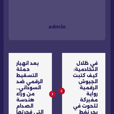
admin
ت
في ظلال
بعد انهيار
ص
التخادمية:
حملة
كيف كتبت
التسقيط
فّ
الجيوش
الرقمي ضد
الرقمية
السوداني..
ح
رواية
من وراء
مفبركة
هندسة
ا
للحوت في
الصدام
بحر نفط
التي فجرتها