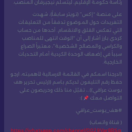
رئاسة حكومة الإقليم، ليتسلم نيجيرفان المنصب.
على منصة “إكس” (تويتر سابقاً)، شهدت
التغريدات حول الموضوع تدفقاً من التعليقات
التي تعكس القلق والانقسام. أحدها من حساب
كردي بارز أشار إلى أن “الوقت انتهى للمناصب
والكراسي والمصالح الشخصية”، معتبراً الصراع
سبباً في إضعاف الوحدة الكردية أمام التحديات
الخارجية.
(ادرجنا اسمكم في القائمة الارسالية لأهميته، ارجو
حفظ رقم التليفون لديكم باسم ((رئيس تحرير هف
بوست عراقي))..، تقبّل منا ذلك وحريصون على
التواصل معك
):
#هف_بوست_عراقي
( قناة واتساب)
https://whatsapp.com/channel/0029Var8RSg
: