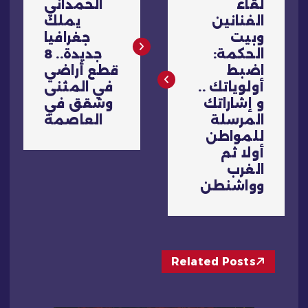
لقاء
الحمداني
فّ
الفنانين
يملك
وبيت
جغرافيا
ح
الحكمة:
جديدة.. 8
اضبط
قطع أراضي
ا
أولوياتك ..
في المثنى
و إشاراتك
وشقق في
ل
المرسلة
العاصمة
للمواطن
م
أولا ثم
الغرب
ق
وواشنطن
ا
ل
Related Posts
ا