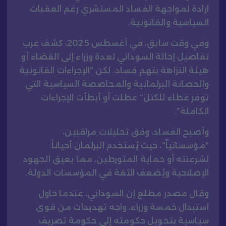
ارادة لمواجهة الفساد المستشري رغم العقبات
السياسية والقانونية.
وفي وقت سابق، في أغسطس 2025، كشف عرب
تفاصيل إحالة السوداني لعدة وزراء إلى القضاء أو
هيئة النزاهة بتهم فساد، لكن “الإجراءات القانونية
والحصانة البرلمانية والمحاصصة السياسية التي
توفر غطاء للكتل” عطلت أو أبطأت الإجراءات
الكاملة”.
وأصبح الفساد، وفق تحليلات مراقبين،
“مؤسساتياً”، حيث يُستخدم البرلمان أحياناً
لشرعنته أو حماية المتورطين، مما يعيق الجهود
الإصلاحية ويُضعف الثقة في المؤسسات الدولة.
وقال مصدر مطلع إن السوداني، عندما حاول
استبدال خمسة وزراء، واجه تهديدات من قوى
سياسية بتحويل حكومته إلى حكومة تصريف