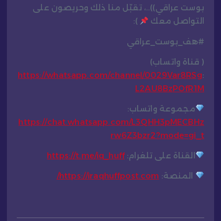
بوست عراقي))..، تقبّل منا ذلك وحريصون على
التواصل معك
):
#هف_بوست_عراقي
( قناة واتساب)
https://whatsapp.com/channel/0029Var8RSg
:
L2AU8BzPOfR1M
مجموعة واتساب:
https://chat.whatsapp.com/L3QHH3pMECBHz
rw6Z3bzr2?mode=gi_t
القناة على تلغرام:
https://t.me/iq_huff
المنصة:
https://iraqhuffpost.com/