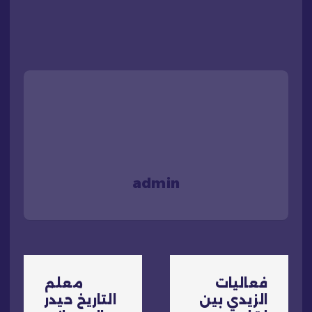
admin
ت
فعاليات
معلم
ص
الزيدي بين
التاريخ حيدر