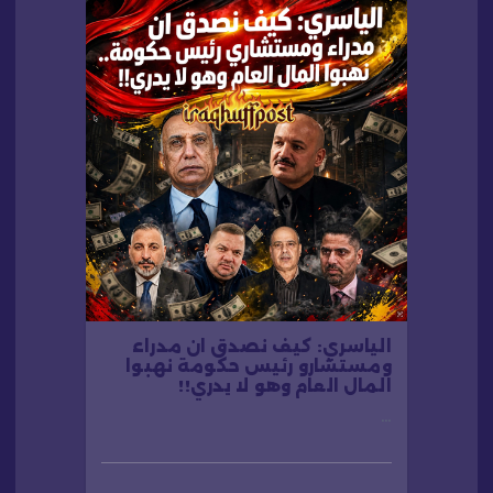
ت
الياسري: كيف نصدق ان مدراء
ومستشارو رئيس حكومة نهبوا
المال العام وهو لا يدري!!
…