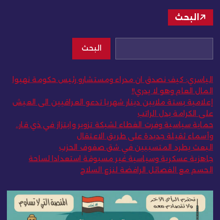
البحث
البحث
الياسري: كيف نصدق ان مدراء ومستشارو رئيس حكومة نهبوا
المال العام وهو لا يدري!!
إعلامية بستة ملايين دينار شهريا تدعو العراقيين الى العيش
على الكرامة بدل الراتب
حماية سياسية وفرت الغطاء لشبكة تزوير وابتزاز في ذي قار..
وأسماء ثقيلة جديدة على طريق الاعتقال
البعث يطرد المتسببين في شق صفوف الحزب
جاهزية عسكرية وسياسية غير مسبوقة استعدادا لساحة
الحسم مع الفصائل الرافضة لنزع السلاح