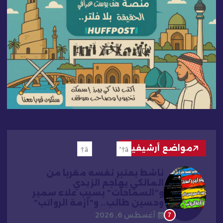
مواضع أرشيفية
ناشط يعتبر نفسه مقربا من
المالكي يهاجم الزيدي
و”السماحات” بسبب علاء سمير
وحسين طالب.. و”أزمة الرواتب”
أغسطس 6, 2026
7