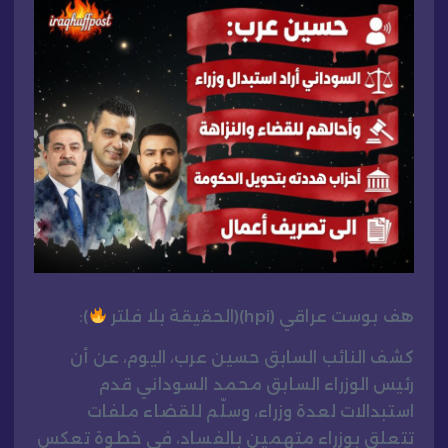
هف بوست عراقي (hpi)(الحقيقة بلا فلتر
):
كشف النائب السابق حسين عرب، اليوم، عن أن
رئيس الوزراء السابق محمد السوداني قدم
استبدالات لعدة وزراء، وسلّم للقضاء ملفات
تتعلق بوزراء متهمين بالفساد، في خطوة تعكس