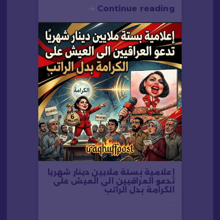
Continue reading
إعلامية بستة ملايين دينار شهريا
تدعو العراقيين الى العيش على
الكرامة بدل الراتب
…