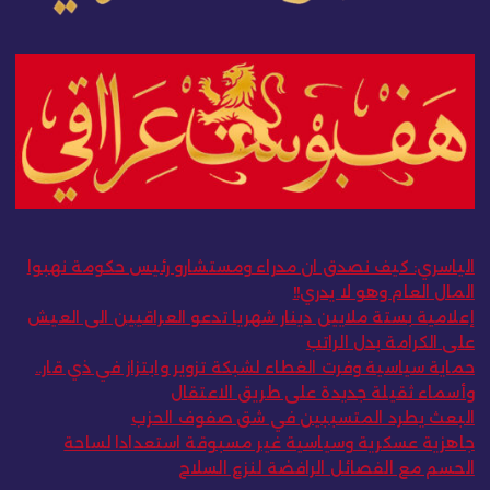
الياسري: كيف نصدق ان مدراء ومستشارو رئيس حكومة نهبوا
المال العام وهو لا يدري!!
إعلامية بستة ملايين دينار شهريا تدعو العراقيين الى العيش
على الكرامة بدل الراتب
حماية سياسية وفرت الغطاء لشبكة تزوير وابتزاز في ذي قار..
وأسماء ثقيلة جديدة على طريق الاعتقال
البعث يطرد المتسببين في شق صفوف الحزب
جاهزية عسكرية وسياسية غير مسبوقة استعدادا لساحة
الحسم مع الفصائل الرافضة لنزع السلاح