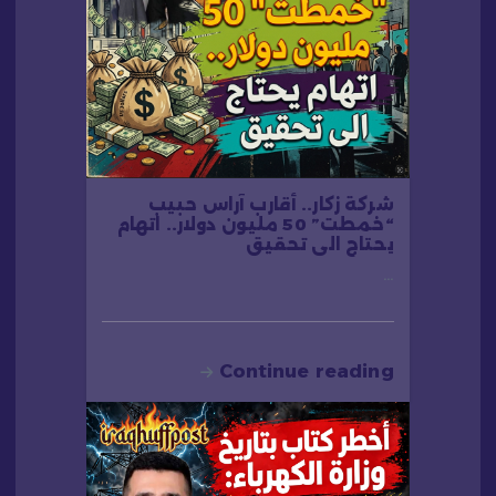
شركة زكار.. أقارب آراس حبيب
“خمطت” 50 مليون دولار.. اتهام
يحتاج الى تحقيق
…
Continue reading