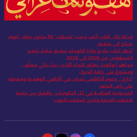
شركة زكار.. أقارب آراس حبيب “خمطت” 50 مليون دولار.. اتهام
يحتاج الى تحقيق
أخطر كتاب بتاريخ وزارة الكهرباء: تدقيق شامل لذمم
المسؤولين من 2005 إلى 2026
مجاهد أبوالهيل يطلق النداء الأخير: بيتٌ تراثي معلّق…
ومشروعٌ على حافة الذبول
“داري”.. وعود الكاظمي تسكن في الأراضي الوهمية وشقيقه
على رأس الملف
المديونية العراقية في كل الحكومات… والفرق بين حقبة
اقترضت للإعمار وأخرى استلفت للنهب