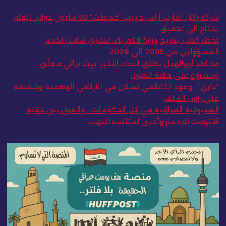
شركة زكار.. أقارب آراس حبيب “خمطت” 50 مليون دولار.. اتهام
يحتاج الى تحقيق
أخطر كتاب بتاريخ وزارة الكهرباء: تدقيق شامل لذمم
المسؤولين من 2005 إلى 2026
مجاهد أبوالهيل يطلق النداء الأخير: بيتٌ تراثي معلّق…
ومشروعٌ على حافة الذبول
“داري”.. وعود الكاظمي تسكن في الأراضي الوهمية وشقيقه
على رأس الملف
المديونية العراقية في كل الحكومات… والفرق بين حقبة
اقترضت للإعمار وأخرى استلفت للنهب