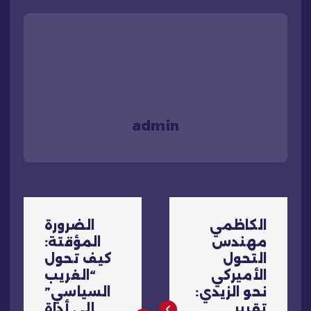
admin
ت
الكاظمي
الضرورة
ص
مهندس
المؤقتة:
التحول
كيف تحول
فّ
الأميركي
“الغريب
نحو الزيدي:
السياسي”
تقرير
إلى أداة