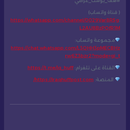
#هف_بوست_عراقي
( قناة واتساب)
https://whatsapp.com/channel/0029Var8RSg
:
L2AU8BzPOfR1M
مجموعة واتساب:
https://chat.whatsapp.com/L3QHH3pMECBHz
rw6Z3bzr2?mode=gi_t
القناة على تلغرام:
https://t.me/iq_huff
المنصة:
https://iraqhuffpost.com/