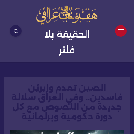
الحقيقة بلا
فلتر
الصين تعدم وزيريْن
فاسدين.. وفي العراق سلالة
جديدة من اللصوص مع كل
دورة حكومية وبرلمانية