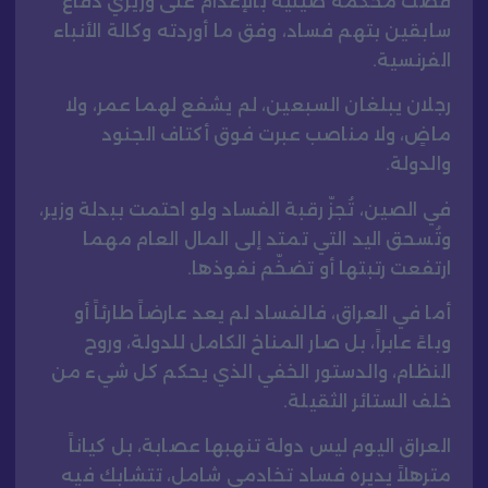
قضت محكمة صينية بالإعدام على وزيري دفاع
سابقين بتهم فساد، وفق ما أوردته وكالة الأنباء
الفرنسية.
رجلان يبلغان السبعين، لم يشفع لهما عمر، ولا
ماضٍ، ولا مناصب عبرت فوق أكتاف الجنود
والدولة.
في الصين، تُجزّ رقبة الفساد ولو احتمت ببدلة وزير،
وتُسحق اليد التي تمتد إلى المال العام مهما
ارتفعت رتبتها أو تضخّم نفوذها.
أما في العراق، فالفساد لم يعد عارضاً طارئاً أو
وباءً عابراً، بل صار المناخ الكامل للدولة، وروح
النظام، والدستور الخفي الذي يحكم كل شيء من
خلف الستائر الثقيلة.
العراق اليوم ليس دولة تنهبها عصابة، بل كياناً
مترهلاً يديره فساد تخادمي شامل، تتشابك فيه