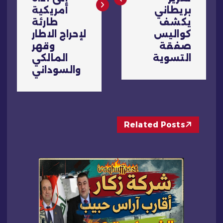
ح
بريطاني
أمريكية
ا
يكشف
طارئة
كواليس
لإحراج الاطار
ل
صفقة
وقهر
التسوية
المالكي
م
والسوداني
ق
ا
Related Posts
ل
ا
ت