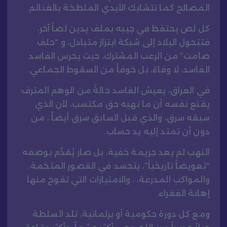
المصالح كما تتشابك الأيدي الملطخة بالغنائم.
كل لص يحتفظ في جيبه بملف يدين لصاً آخر،
فتتحول البلاد إلى شبكة ابتزاز متبادل، و “حلف
صامت” من الرعب المشترك، حيث يحرس الفاسد
الفاسد، لا وفاءً، بل خوفاً من السقوط الجماعي.
في العراق، يعيش الفاسد حالةً من الوهم المترف؛
يقنع نفسه أن ما نهبه حق مكتسب، لأن الذي
سبقه سرق، والذي قبل السابق سرق أيضاً ، من
دون أن تمتد إليه يد حساب.
النهب لم يعد جريمة خفية، بل صار يُقدَّم بوصفه
“تعويضاً تاريخياً”، يتجسد في القصور المتخمة،
والمواكب المدرعة، ، والامتيازات التي تفوح منها
إهانة الفقراء.
ومع كل دورة حكومية أو برلمانية، تلد السلطة