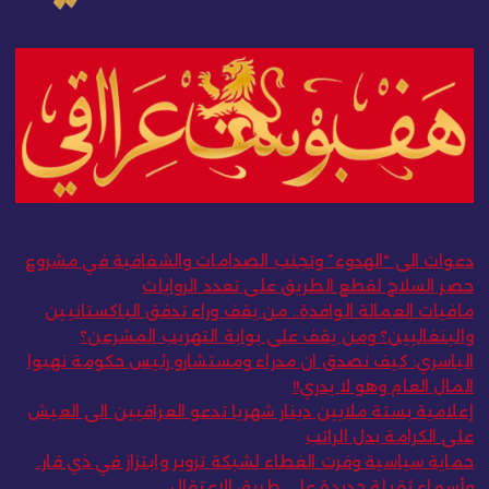
دعوات الى “الهدوء” وتجنب الصدامات والشفافية في مشروع
حصر السلاح لقطع الطريق على تعدد الروايات
مافيات العمالة الوافدة.. من يقف وراء تدفق الباكستانيين
والبنغاليين؟ ومن يقف على بوابة التهريب المشرعن؟
الياسري: كيف نصدق ان مدراء ومستشارو رئيس حكومة نهبوا
المال العام وهو لا يدري!!
إعلامية بستة ملايين دينار شهريا تدعو العراقيين الى العيش
على الكرامة بدل الراتب
حماية سياسية وفرت الغطاء لشبكة تزوير وابتزاز في ذي قار..
وأسماء ثقيلة جديدة على طريق الاعتقال