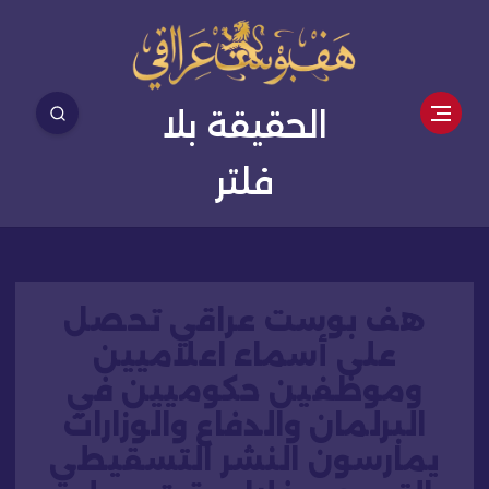
الحقيقة بلا
فلتر
هف بوست عراقي تحصل
على أسماء اعلاميين
وموظفين حكوميين في
البرلمان والدفاع والوزارات
يمارسون النشر التسقيطي