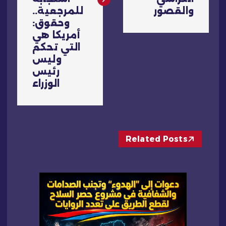
ا
والقصور
للمرجعية..
ل
وحقوق:
أمريكا هي
م
التي تحكم
وليس
ق
رئيس
الوزراء
ا
ل
Related Posts
ا
ت