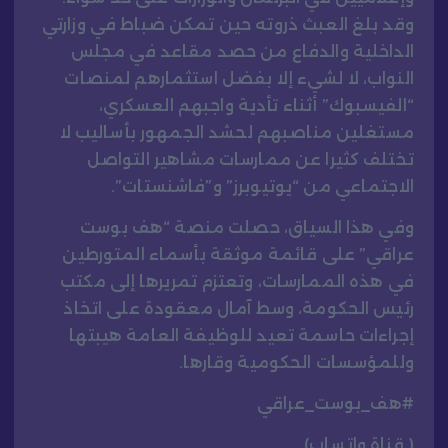
وقد بلغ العبث ذروته حين تمكن ضباط في وزارتي
الداخلية والدفاع من حصد مقاعد في مجلس
النواب، لا لشيء إلا بفضل استثمارهم لمنصات
“الفيسبوك” أثناء تأدية واجبهم العسكري،
مستغلين مناصبهم لحشد الجمهور بأساليب لا
تختلف كثيرا عن ممارسات مشاهير التواصل
الاجتماعي من “يوتيوبرز” و”فاشنستات”.
وفي هذا السياق، حصلت منصة “هف بوست
عراقي” على قائمة موثقة بأسماء المتورطين
في هذه الممارسات، وتعتزم تمريرها إلى مكتب
رئيس الحكومة، وسط آمال معقودة على اتخاذ
إجراءات حاسمة تعيد للوظيفة العامة هيبتها
وللمؤسسات الحكومية وقارها.
#هف_بوست_عراقي
( قناة واتساب)