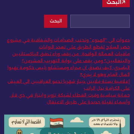
البحث
البحث
دعوات الى “الهدوء” وتجنب الصدامات والشفافية في مشروع
حصر السلاح لقطع الطريق على تعدد الروايات
مافيات العمالة الوافدة.. من يقف وراء تدفق الباكستانيين
والبنغاليين؟ ومن يقف على بوابة التهريب المشرعن؟
الياسري: كيف نصدق ان مدراء ومستشارو رئيس حكومة نهبوا
المال العام وهو لا يدري!!
إعلامية بستة ملايين دينار شهريا تدعو العراقيين الى العيش
على الكرامة بدل الراتب
حماية سياسية وفرت الغطاء لشبكة تزوير وابتزاز في ذي قار..
وأسماء ثقيلة جديدة على طريق الاعتقال