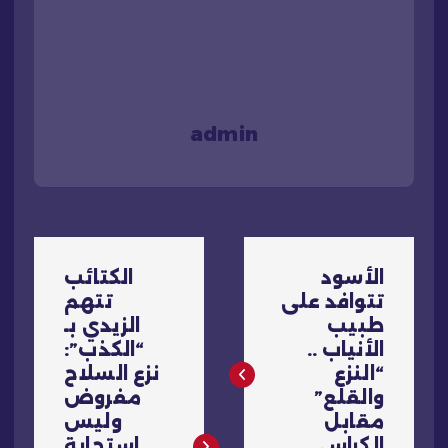
admin
ت
الأسود
الكتائب
ص
تتوافد على
تتهم
طبيب
الزيدي بـ
فّ
الأنياب ..
“الكذب”:
“النزع
نزع السلاح
ح
والقلع”
مفروض
مقابل
وليس
الكراسي
استجابة