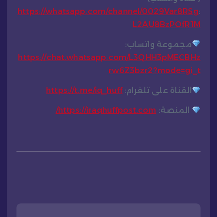
https://whatsapp.com/channel/0029Var8RSg
:
L2AU8BzPOfR1M
مجموعة واتساب:
https://chat.whatsapp.com/L3QHH3pMECBHz
rw6Z3bzr2?mode=gi_t
القناة على تلغرام:
https://t.me/iq_huff
المنصة:
https://iraqhuffpost.com/