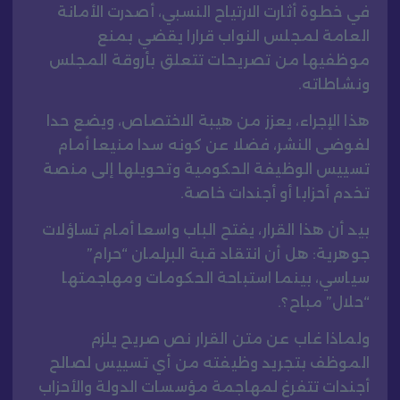
في خطوة أثارت الارتياح النسبي، أصدرت الأمانة
العامة لمجلس النواب قرارا يقضي بمنع
موظفيها من تصريحات تتعلق بأروقة المجلس
ونشاطاته.
هذا الإجراء، يعزز من هيبة الاختصاص، ويضع حدا
لفوضى النشر، فضلا عن كونه سدا منيعا أمام
تسييس الوظيفة الحكومية وتحويلها إلى منصة
تخدم أحزابا أو أجندات خاصة.
بيد أن هذا القرار، يفتح الباب واسعا أمام تساؤلات
جوهرية: هل أن انتقاد قبة البرلمان “حرام”
سياسي، بينما استباحة الحكومات ومهاجمتها
“حلال” مباح؟.
ولماذا غاب عن متن القرار نص صريح يلزم
الموظف بتجريد وظيفته من أي تسييس لصالح
أجندات تتفرغ لمهاجمة مؤسسات الدولة والأحزاب