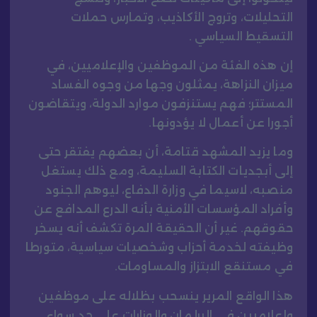
التحليلات، وتروج الأكاذيب، وتمارس حملات
التسقيط السياسي .
إن هذه الفئة من الموظفين والإعلاميين، في
ميزان النزاهة، يمثلون وجها من وجوه الفساد
المستتر؛ فهم يستنزفون موارد الدولة، ويتقاضون
أجورا عن أعمال لا يؤدونها.
وما يزيد المشهد قتامة، أن بعضهم يفتقر حتى
إلى أبجديات الكتابة السليمة، ومع ذلك يستغل
منصبه، لاسيما في وزارة الدفاع، ليوهم الجنود
وأفراد المؤسسات الأمنية بأنه الدرع المدافع عن
حقوقهم. غير أن الحقيقة المرة تكشف أنه يسخر
وظيفته لخدمة أحزاب وشخصيات سياسية، متورطا
في مستنقع الابتزاز والمساومات.
هذا الواقع المرير ينسحب بظلاله على موظفين
وإعلاميين في البرلمان والوزارات على حد سواء.