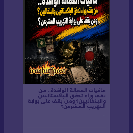
مافيات العمالة الوافدة.. من
يقف وراء تدفق الباكستانيين
والبنغاليين؟ ومن يقف على بوابة
التهريب المشرعن؟
…