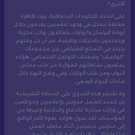
الأخرى؟.
على امتداد الحكومات المتعاقبة، برزت ظاهرة
مقلقة تتمثل في وجود إعلاميين يقبعون داخل
أروقة البرلمان والوزارات، يتقاضون رواتب مجزية
ويتمتعون بامتيازات وظيفية، غير أن جل وقتهم
يتبدد في التسكع الافتراضي بين مجموعات
“الواتساب” وصفحات التواصل الاجتماعي. هؤلاء
يمارسون نشاطاتهم الموازية من قلب مجلس
النواب ومن قلب الوزارات، وفي وضح النهار خلال
ساعات الدوام الرسمي.
ولا تقتصر هذه العدوى على السلطة التشريعية،
بل تتمدد لتشمل مدونين وإعلاميين وموظفين
في وزارات سيادية كالدفاع والداخلية وغيرها من
المؤسسات. لقد تحول هؤلاء، بقوة الأمر الواقع،
إلى مدونين متفرغين أثناء ساعات العمل،
ليتحولوا إلى ماكينات تضخ الأخبار، وتنسج