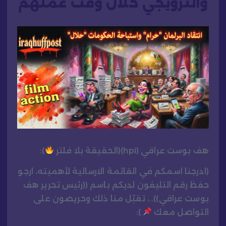
والترويجي خلال وقت عملهم
هف بوست عراقي (hpi)(الحقيقة بلا فلتر
):
(ادرجنا اسمكم في القائمة الارسالية لأهميته، ارجو
حفظ رقم التليفون لديكم باسم ((رئيس تحرير هف
بوست عراقي))..، تقبّل منا ذلك وحريصون على
التواصل معك
):