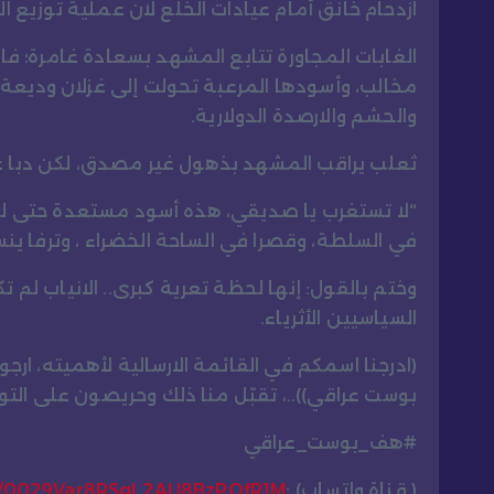
ازدحام خانق أمام عيادات الخلع لان عملية توزيع ا
الغابات المجاورة تتابع المشهد بسعادة غامرة؛ ف
مخالب، وأسودها المرعبة تحولت إلى غزلان وديعة 
والحشم والارصدة الدولارية.
ثعلب يراقب المشهد بذهول غير مصدق، لكن دبا ع
“لا تستغرب يا صديقي، هذه أسود مستعدة حتى لقص
في السلطة، وقصرا في الساحة الخضراء ، وترفا ينسي
وختم بالقول: إنها لحظة تعرية كبرى.. الانياب لم 
السياسيين الأثرياء.
(ادرجنا اسمكم في القائمة الارسالية لأهميته، ارج
بوست عراقي))..، تقبّل منا ذلك وحريصون على ال
#هف_بوست_عراقي
( قناة واتساب) :
el/0029Var8RSgL2AU8BzPOfR1M