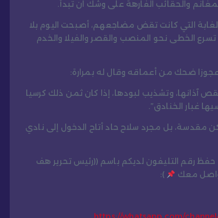
لمغانم والحقائب الفارهة على وشك ان تبدأ.
الغابة التي كانت تقض مضاجعهم، أصبحت اليوم بلا
تسرع الخطى نحو المنصب والقصر والفيلا والخدم
جوزا ضحك من أعماقه وقال له بمرارة:
 آذانها، وتشذيب لبودها، إذا كان ثمن ذلك كرسيا
ها غبار الخنادق”.
تكن مقدسة، بل مجرد سلاح حاد أتاح الدخول إلى نادي
و حفظ رقم التليفون لديكم باسم ((رئيس تحرير هف
تواصل معك
):
https://whatsapp.com/chann