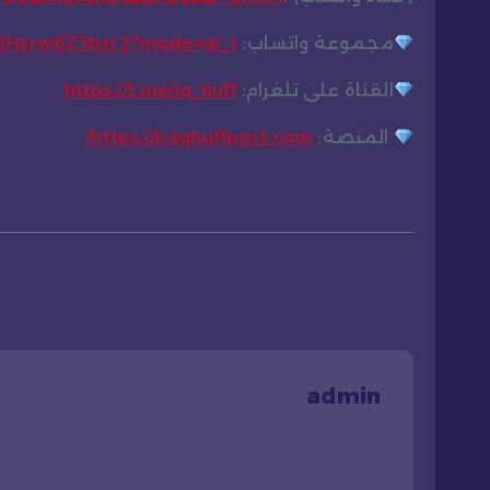
مجموعة واتساب:
CBHzrw6Z3bzr2?mode=gi_t
القناة على تلغرام:
https://t.me/iq_huff
المنصة:
https://iraqhuffpost.com/
admin