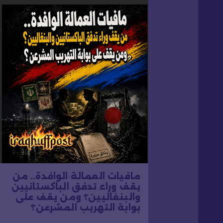
ق
ا
ل
ا
ت
مافيات العمالة الوافدة.. من
يقف وراء تدفق الباكستانيين
والبنغاليين؟ ومن يقف على
بوابة التهريب المشرعن؟