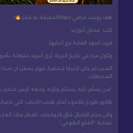
هف بوست عراقي (hpi)(الحقيقة بلا فلتر
):
كتب عدنان أبوزيد
قررت أسود الغابة نزع أنيابها.
ولأول مرة في تاريخ البرية، تُرى أسود مترهلة، بأف
السبب لم يكن اختيارا شخصيا، فهل يعقل ان اسدا ي
المحيطات:
“من يسلّم نابه، يستلم وزارته، ومعه كيس متخم بال
طابور طويل للأسود أمام طبيب الأنياب، التي تتسابق
ولأن حجم الإقبال فاق التوقعات، اضطر ملك الغابة 
عملية “القلع الطوعي”.