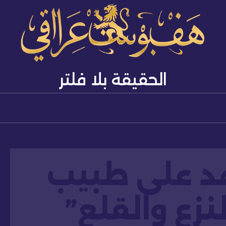
الحقيقة بلا فلتر
فد على طبيب
النزع والقلع”