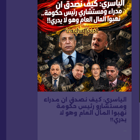
الياسري: كيف نصدق ان مدراء
ومستشارو رئيس حكومة
نهبوا المال العام وهو لا
يدري!!
…