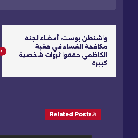
ت
واشنطن بوست: أعضاء لجنة
ص
مكافحة الفساد في حقبة
الكاظمي حققوا ثروات شخصية
فّ
كبيرة
ح
ا
Related Posts
ل
م