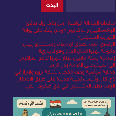
البحث
مافيات العمالة الوافدة.. من يقف وراء تدفق
الباكستانيين والبنغاليين؟ ومن يقف على بوابة
التهريب المشرعن؟
الياسري: كيف نصدق ان مدراء ومستشارو رئيس
حكومة نهبوا المال العام وهو لا يدري!!
إعلامية بستة ملايين دينار شهريا تدعو العراقيين
الى العيش على الكرامة بدل الراتب
حماية سياسية وفرت الغطاء لشبكة تزوير وابتزاز في
ذي قار.. وأسماء ثقيلة جديدة على طريق الاعتقال
البعث يطرد المتسببين في شق صفوف الحزب