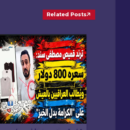
ا
Related Posts
ل
م
ق
ا
ل
ا
ت