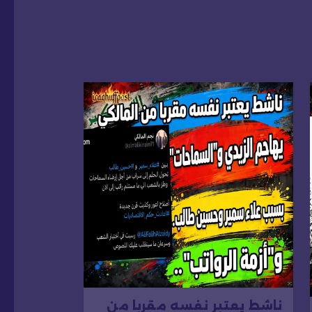
ناشط يعتبر نفسه مقربا من