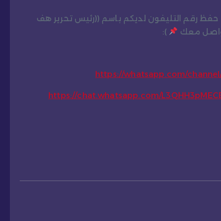
و حفظ رقم التليفون لديكم باسم ((رئيس تحرير هف
تواصل معك
):
https://whatsapp.com/chann
https://chat.whatsapp.com/L3QHH3pME