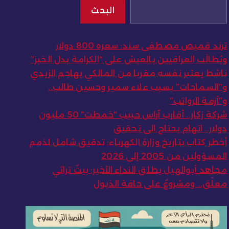
البحث
ترند قميص مصطفى سند: سعره 800 دولار
ويُطالَب العراقيين بالعيش على “الكرامة بدل الخبز”
ناشط يعتبر نفسه مقربا من المالكي يهاجم الزيدي
و”السماحات” بسبب علاء سمير وحسين طالب..
و”أزمة الرواتب”
شركة زكار.. أقارب آراس حبيب “خمطت” 50 مليون
دولار.. اتهام يحتاج الى تحقيق
أخطر كتاب بتاريخ وزارة الكهرباء: تدقيق شامل لذمم
المسؤولين من 2005 إلى 2026
مجاهد أبوالهيل يطلق النداء الأخير: بيتٌ تراثي
معلّق… ومشروعٌ على حافة الذبول