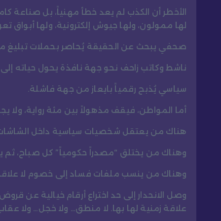
الأخطر أن الكذب لم يعد خطأ مهنياً، بل صناعة كام
لها ممولون، ولها جيوش إلكترونية، ولها أبواق تعر
صحفي يبحث عن الحقيقة يُحاصر بحملات تبليغ م
ناشط وكاتب زاحف نحو جهة نافذة يحول حياته إلى 
سياسي يُذبح رقمياً بايعاز من جهة فاشلة.
أما المواطن، فيقف مذهولاً بين مئة رواية، ولا يج
هناك من يعتقل شخصيات سياسية داخل الشاشات
وهناك من يختلق “مصدراً حكومياً” كل صباح، ثم ي
وهناك من ينسب ملفات فساد إلى خصوم لا علاقة 
وصل الانحدار إلى حد اختراع أرقام خيالية عن قر
علاقة زمنية لها بها. لا منطق… ولا خجل… ولا عقاب