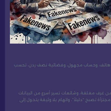
ها هاتف، وحساب مجهول، وفضائية نصف ردن، تحسب
 من غرف مغلقة، وشائعات تسير أسرع من البيانات
تزأة تصبح “دليلاً”، واتهام بلا وثيقة يتحول إلى