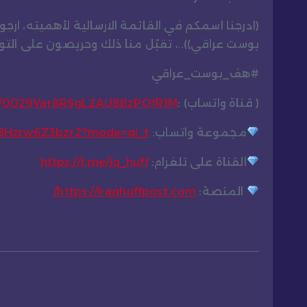
(ادرجنا اسمكم في القائمة الارسالية لأهميته، ارج
بوست عراقي))..، تقبّل منا ذلك وحريصون على ال
#هف_بوست_عراقي
( قناة واتساب) :
el/0029Var8RSgL2AU8BzPOfR1M
مجموعة واتساب:
CBHzrw6Z3bzr2?mode=gi_t
القناة على تلغرام:
https://t.me/iq_huff
المنصة:
https://iraqhuffpost.com/