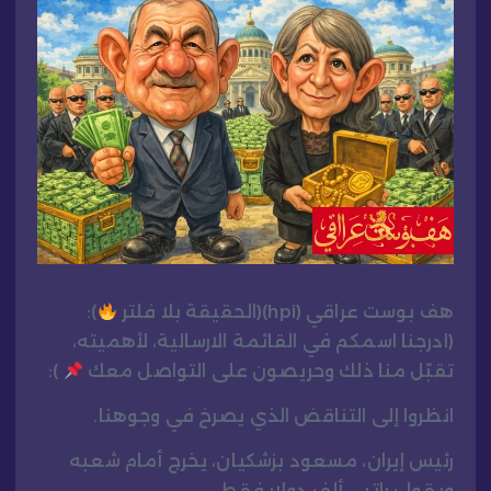
هف بوست عراقي (hpi)(الحقيقة بلا فلتر
):
(ادرجنا اسمكم في القائمة الارسالية، لأهميته،
تقبّل منا ذلك وحريصون على التواصل معك
):
انظروا إلى التناقض الذي يصرخ في وجوهنا.
رئيس إيران، مسعود بزشكيان، يخرج أمام شعبه
ويقول: راتبي ألف دولار فقط