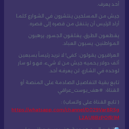
أحد يعرف.
جيش من المسلحين ينتشرون في الشوارع كلما
أراد الرئيس أن يتنقل من قصره إلى قصره.
يقطعون الطرق، يغلقون الجسور، يرهبون
المواطنين، يسبون العباد.
العراقيون يقولون: كفى! لا نريد رئيساً بسبعين
ألف دولار يحميه جيش من لا شيء، فهو لو سار
لوحده في الشارع، لن يعرفه أحد.
تابع بقية التفاصيل الصادمة على المنصة أو
القناة: #هف_بوست_عراقي
( تابع القناة على واتساب) :
https://whatsapp.com/channel/0029Var8RSg
L2AU8BzPOfR1M