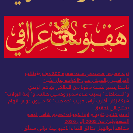
ترند قميص مصطفى سند: سعره 800 دولار ويُطالَب
العراقيين بالعيش على “الكرامة بدل الخبز”
ناشط يعتبر نفسه مقربا من المالكي يهاجم الزيدي
و”السماحات” بسبب علاء سمير وحسين طالب.. و”أزمة الرواتب”
شركة زكار.. أقارب آراس حبيب “خمطت” 50 مليون دولار.. اتهام
يحتاج الى تحقيق
أخطر كتاب بتاريخ وزارة الكهرباء: تدقيق شامل لذمم
المسؤولين من 2005 إلى 2026
مجاهد أبوالهيل يطلق النداء الأخير: بيتٌ تراثي معلّق…