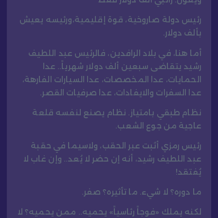
رئيس دولة صاروخية، قوة إقليمية،ورئيسه يعيش
بألف دولار.
أما هنا، في بلاد الرافدين، فالرئيس عبد اللطيف
رشيد يتقاضى سبعين ألف دولار شهرياً.. عدا
الحمايات، عدا المخصصات، عدا السيارات الفارهة،
عدا السفرات والايفادات، عدا صرفيات القصر.
نظام طبقي بامتياز. نظام يصنع لنفسه قلعة
عاجية من جوع الشعب.
رئيس رمزي أثبت عبر الحقب، ولاسيما في حقبة
عبد اللطيف رشيد، أنه إن حضر لا يُعد.. وإن غاب لا
يُفتقد!
ما دوره؟ لا شيء. ما تأثيره؟ صفر.
لكنه يملك «فوجاً رئاسياً» يحميه.. ممن يحميه؟ لا