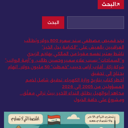
البحث
البحث
ترند قميص مصطفى سند: سعره 800 دولار ويُطالَب
العراقيين بالعيش على “الكرامة بدل الخبز”
ناشط يعتبر نفسه مقربا من المالكي يهاجم الزيدي
و”السماحات” بسبب علاء سمير وحسين طالب.. و”أزمة الرواتب”
شركة زكار.. أقارب آراس حبيب “خمطت” 50 مليون دولار.. اتهام
يحتاج الى تحقيق
أخطر كتاب بتاريخ وزارة الكهرباء: تدقيق شامل لذمم
المسؤولين من 2005 إلى 2026
مجاهد أبوالهيل يطلق النداء الأخير: بيتٌ تراثي معلّق…
ومشروعٌ على حافة الذبول