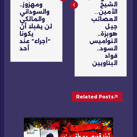
ا
الشيخ
ومهزوز..
ل
الأمين…
والسوداني
العصائب
والمالكي
م
جيل
لن يقبلا أن
هوبزة..
يكونا
ق
النواميس
“أجراء” عند
السود..
أحد
قواد
ا
البتاويين
ل
ا
Related Posts
ت