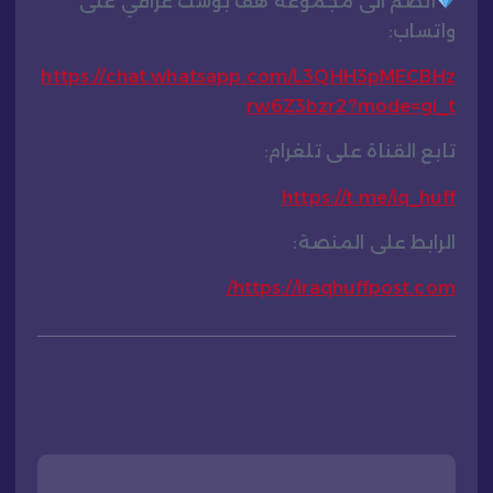
انضم الى مجموعة هف بوست عراقي على
واتساب:
https://chat.whatsapp.com/L3QHH3pMECBHz
rw6Z3bzr2?mode=gi_t
تابع القناة على تلغرام:
https://t.me/iq_huff
الرابط على المنصة:
https://iraqhuffpost.com/