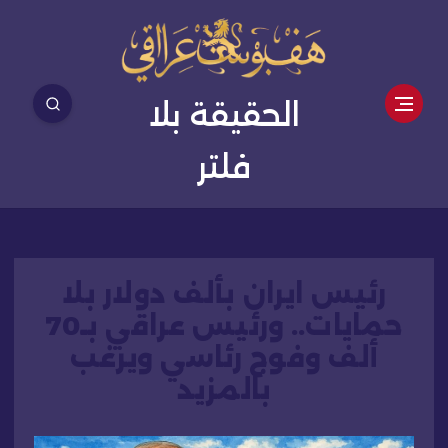
الحقيقة بلا
فلتر
رئيس ايران بألف دولار بلا
حمايات.. ورئيس عراقي بـ70
ألف وفوج رئاسي ويرغب
بالمزيد