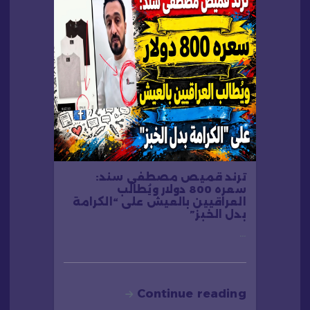
ترند قميص مصطفى سند:
سعره 800 دولار ويُطالَب
العراقيين بالعيش على “الكرامة
بدل الخبز”
…
Continue reading