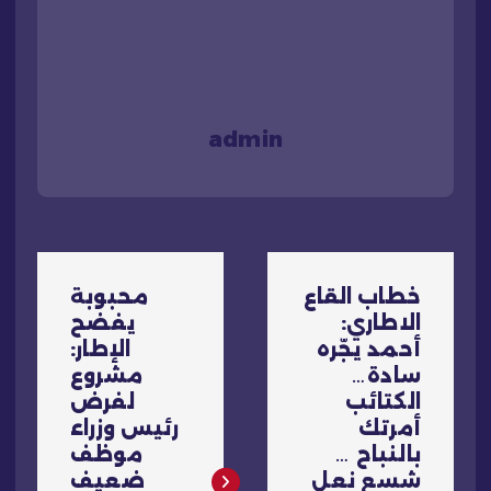
admin
ت
خطاب القاع
محبوبة
ص
الاطاري:
يفضح
أحمد يجّره
الإطار:
فّ
سادة…
مشروع
الكتائب
لفرض
ح
أمرتك
رئيس وزراء
بالنباح …
موظف
شسع نعل
ضعيف