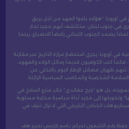
 أوروبا: “هؤلاء باعوا العهد من أجل بريق
وري في جنوب لبنان، ستكتشف أنهم مجرد تجار
ماذا يصمد الجنوب اللبناني رافضاً الانصياع، بينما
ية في أوروبا، يجري استحضار مرارة التاريخ عبر مقارنة
 فكما كتب الكوفيون قديماً رسائل الولاء والعهود،
تهم طهران فصائل الإطار اليوم بالتخلي عن
لسلامة الشخصية والمكاسب السياسية الزائلة.
ويته، بل هو “جرح عقائدي” غائر. فنزع السلاح في
ا” وتحويلها إلى مجرد أداة سياسية محلية مسلوبة
 سيناريوهات الخذلان التاريخي التي لا تزال تنزف في
و حفظ رقم التليفون لديكم باسم ((رئيس تحرير هف