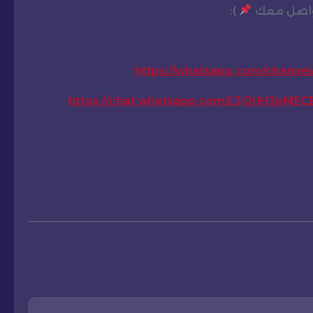
تواصل معك
):
https://whatsapp.com/chann
https://chat.whatsapp.com/L3QHH3pME