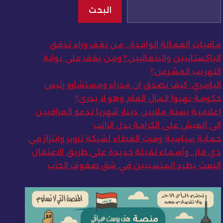
البحث
مافيات العمالة الوافدة.. من يقف وراء تدفق
الباكستانيين والبنغاليين؟ ومن يقف على بوابة
التهريب المشرعن؟
الياسري: كيف نصدق ان مدراء ومستشارو رئيس
حكومة نهبوا المال العام وهو لا يدري!!
إعلامية بستة ملايين دينار شهريا تدعو العراقيين
الى العيش على الكرامة بدل الراتب
حماية سياسية وفرت الغطاء لشبكة تزوير وابتزاز في
ذي قار.. وأسماء ثقيلة جديدة على طريق الاعتقال
البعث يطرد المتسببين في شق صفوف الحزب