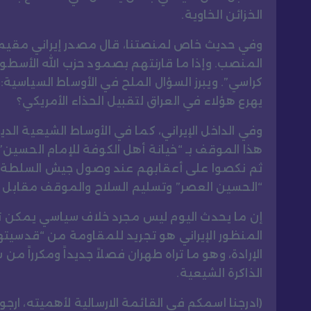
الخزائن الخاوية.
وفي حديث خاص لمنصتنا، قال مصدر إيراني مقيم في
المنصب. وإذا ما قارنتهم بصمود حزب الله الأسط
كراسي”. ويبرز السؤال الملح في الأوساط السياسية: ل
يهرع هؤلاء في العراق لتقبيل الحذاء الأمريكي؟
وفي الداخل الإيراني، كما في الأوساط الشيعية الدين
هذا الموقف بـ “خيانة أهل الكوفة للإمام الحسين”.
ثم نكصوا على أعقابهم عند وصول جيش السلطة، ت
“الحسين العصر” وتسليم السلاح والموقف مقابل ا
إن ما يحدث اليوم ليس مجرد خلاف سياسي يمكن تس
المنظور الإيراني هو تجريد للمقاومة من “قدسيته
الإرادة، وهو ما تراه طهران فصلاً جديداً ومكرراً من
الذاكرة الشيعية.
(ادرجنا اسمكم في القائمة الارسالية لأهميته، ارج