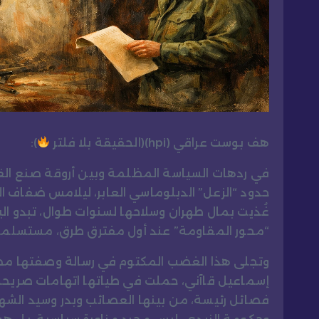
هف بوست عراقي (hpi)(الحقيقة بلا فلتر
):
في ردهات السياسة المظلمة وبين أروقة صنع القرا
حدود “الزعل” الدبلوماسي العابر، ليلامس ضفاف الش
غُذيت بمال طهران وسلاحها لسنوات طوال، تبدو ال
“محور المقاومة” عند أول مفترق طرق، مستسلمة ل
وتجلى هذا الغضب المكتوم في رسالة وصفتها مصا
إسماعيل قاآني، حملت في طياتها اتهامات صريحة ب
فصائل رئيسة، من بينها العصائب وبدر وسيد الشهدا