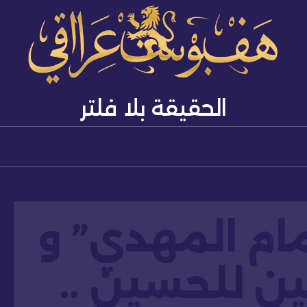
الحقيقة بلا فلتر
مام المهدي” و
ين للحسين ..