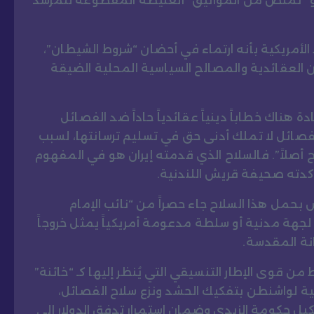
و “تملص من المواثيق” الغليظة المقطوعة للمرشد
أمريكية بأنه ارتماء في أحضان “شروط الشيطان”،
لعقائدية والمصالح السياسية المحلية الضيقة
هناك خطاباً دينياً عقائدياً حاداً ضد الفصائل
فصائل لا تملك أدنى حق في تسليم ترسانتها، لسبب
ح أصلاً”. فالسلاح الذي قدمته إيران هو في المفهوم
 أكدته صحيفة قريش اللندنية.
ض بحمل هذا السلاح جاء حصراً من “نائب الإمام
ه لجهة مدنية أو سلطة مدعومة أمريكياً يمثل خروجاً
نة المقدسة.
من قوى الإطار التنسيقي التي يُنظر إليها كـ “خائنة”
ية لواشنطن بتفكيك الحشد ونزع سلاح الفصائل،
حكومة الزيدي وضمان استمرار تدفق الدولار إلى