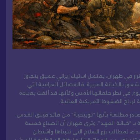
ر في طهران، يعتمل استياء إيراني عميق يتجاوز
عور بالخيانة المريرة. فالفصائل العراقية التي
يوم في نظر حلفائها الأمس وكأنها قد ألقت بعباءة
رياح الضغوط الأمريكية العاتية.
در مطلعة بأنها “توبيخية” من قائد فيلق القدس،
ـ “خيانة العهد”. وترى طهران أن انصياع خمسة
ء، لمطالب نزع السلاح التي تتبناها واشنطن