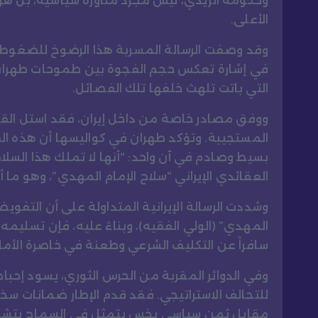
وحكومة الزيدي، ليس مجرد مناورة سياسية، بل ه
الأعلى.
وقد وصفت الرسالة المسربة هذا الرضوخ للضغوط ال
في إشارة تعكس حجم الفجوة بين طموحات طهران ا
التي باتت تلهث خلفها تلك الفصائل.
ووفق مصادر خاصة من داخل إيران، فقد استل القادة 
المستجيبة. وتؤكد طهران في كواليسها أن هذه ال
بسيط وصادم في آن واحد: “أنها لا تملك هذا السلا
العقائدي الإيراني “سلاح الإمام المهدي”، وهو ما
وشددت الرسالة الإيرانية المتداولة على أن التفوي
المهدي” (الولي الفقيه)، وبناءً عليه، فإن تسليم
سافراً عن التكليف الشرعي وطعنة في خاصرة الأما
وفي الدوائر المقربة من الحرس الثوري، يسود إحباط 
للتحالف الاستراتيجي. فقد قدم الإطار ضمانات سخ
مقابل ثمن سياسي بخس يتمثل في السماح بتشكيل 