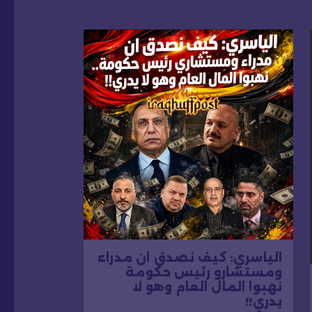
الياسري: كيف نصدق ان مدراء
ومستشارو رئيس حكومة
نهبوا المال العام وهو لا
يدري!!