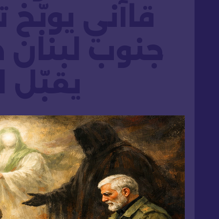
قاآني يوبّخ ت
جنوب لبنان ص
يقبّل ا