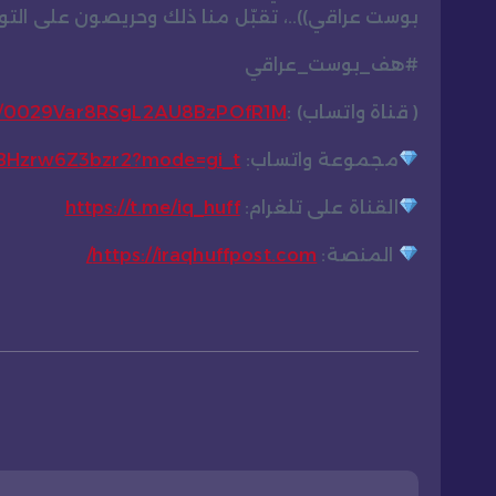
بوست عراقي))..، تقبّل منا ذلك وحريصون على ال
#هف_بوست_عراقي
( قناة واتساب) :
el/0029Var8RSgL2AU8BzPOfR1M
مجموعة واتساب:
CBHzrw6Z3bzr2?mode=gi_t
القناة على تلغرام:
https://t.me/iq_huff
المنصة:
https://iraqhuffpost.com/