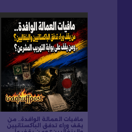
ل
م
ق
ا
ل
ا
ت
مافيات العمالة الوافدة.. من
يقف وراء تدفق الباكستانيين
والبنغاليين؟ ومن يقف على