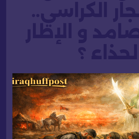
جار الكراسي..
امد و الإطار
لحذاء ؟