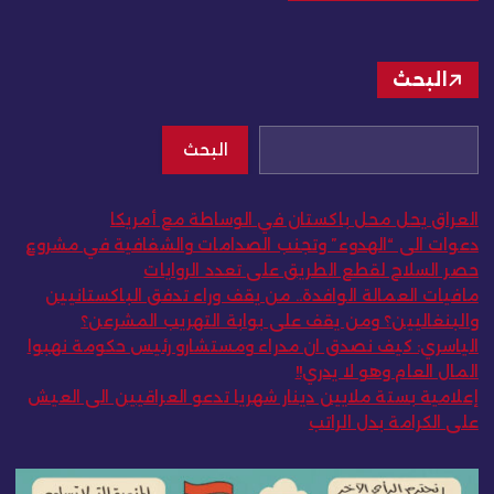
البحث
البحث
العراق يحل محل باكستان في الوساطة مع أمريكا
دعوات الى “الهدوء” وتجنب الصدامات والشفافية في مشروع
حصر السلاح لقطع الطريق على تعدد الروايات
مافيات العمالة الوافدة.. من يقف وراء تدفق الباكستانيين
والبنغاليين؟ ومن يقف على بوابة التهريب المشرعن؟
الياسري: كيف نصدق ان مدراء ومستشارو رئيس حكومة نهبوا
المال العام وهو لا يدري!!
إعلامية بستة ملايين دينار شهريا تدعو العراقيين الى العيش
على الكرامة بدل الراتب