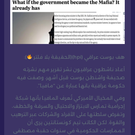
هف بوست عراقي (hpi)(الحقيقة بلا فلتر
):
أعاد ناشطون عراقيون نشر تقرير مهم نشرته
صحيفة واشنطن بوست قبل أشهر، وصفت فيه
حكومة عراقية بانها عبارة عن “مافيا”.
وفي المخيال الأميركي تُعرف المافيا بأنها شبكة
إجرامية تمارس الابتزاز والاحتيال والسرقة والخطف،
وتفرض سلطتها على الأفراد والشركات عبر الترهيب
والقوة. لكن الكاتب تيم كونستانتين يرى أن
الممارسات الحكومية في سنوات حقبة مصطفى