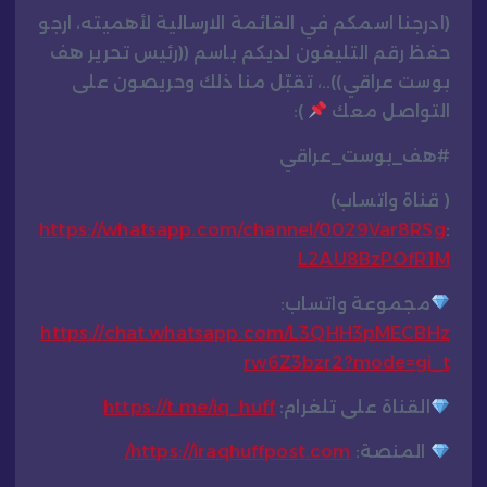
(ادرجنا اسمكم في القائمة الارسالية لأهميته، ارجو
حفظ رقم التليفون لديكم باسم ((رئيس تحرير هف
بوست عراقي))..، تقبّل منا ذلك وحريصون على
التواصل معك
):
#هف_بوست_عراقي
( قناة واتساب)
https://whatsapp.com/channel/0029Var8RSg
:
L2AU8BzPOfR1M
مجموعة واتساب:
https://chat.whatsapp.com/L3QHH3pMECBHz
rw6Z3bzr2?mode=gi_t
القناة على تلغرام:
https://t.me/iq_huff
المنصة:
https://iraqhuffpost.com/