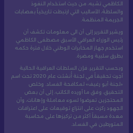
الكاظمي تشبه، من حيث استخدام النفوذ
والسلطة، الأساليب التي ارتبطت تاريخياً بعصابات
الجريمة المنظمة.
ويشير التقرير إلى أن الى معلومات تكشف أن
رئيس الوزراء العراقي الأسبق مصطفى الكاظمي
استخدم جهاز المخابرات الوطني خلال فترة حكمه
بطرق سلبية ومضرة.
وبحسب التقرير، فإن السلطات العراقية الحالية
أجرت تحقيقاً في لجنة أُنشئت عام 2020 تحت اسم
«لجنة أبو رغيف» لمكافحة الفساد. وخلص
التحقيق، وفق ما أورده الكاتب، إلى أن بعض
المحتجزين تعرضوا لسوء معاملة وإهانات، وأن
الجهود ركزت على انتزاع توقيعات على اعترافات
معدة مسبقاً أكثر من تركيزها على محاسبة
المتورطين في الفساد.