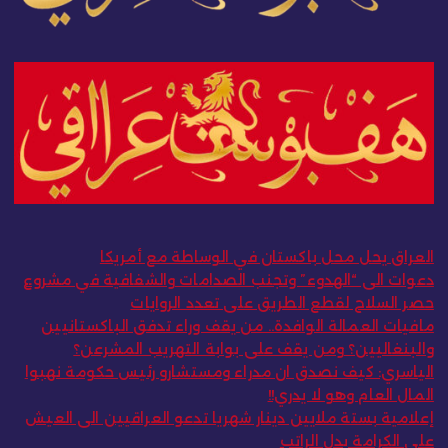
العراق يحل محل باكستان في الوساطة مع أمريكا
دعوات الى “الهدوء” وتجنب الصدامات والشفافية في مشروع
حصر السلاح لقطع الطريق على تعدد الروايات
مافيات العمالة الوافدة.. من يقف وراء تدفق الباكستانيين
والبنغاليين؟ ومن يقف على بوابة التهريب المشرعن؟
الياسري: كيف نصدق ان مدراء ومستشارو رئيس حكومة نهبوا
المال العام وهو لا يدري!!
إعلامية بستة ملايين دينار شهريا تدعو العراقيين الى العيش
على الكرامة بدل الراتب