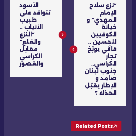
ت
“نزع سلاح
الأسود
ص
الإمام
تتوافد على
المهدي” و
طبيب
فّ
خيانة
الأنياب ..
الكوفيين
“النزع
ح
للحسين ..
والقلع”
قاآني يوبّخ
مقابل
ا
تجار
الكراسي
الكراسي..
والقصور
ل
جنوب لبنان
صامد و
م
الإطار يقبّل
الحذاء ؟
ق
ا
Related Posts
ل