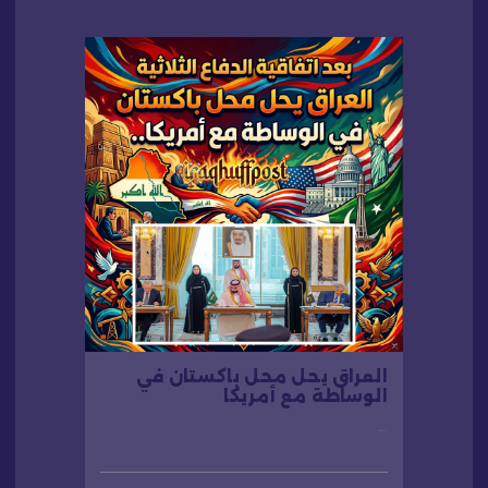
ا
ت
العراق يحل محل باكستان في
الوساطة مع أمريكا
…