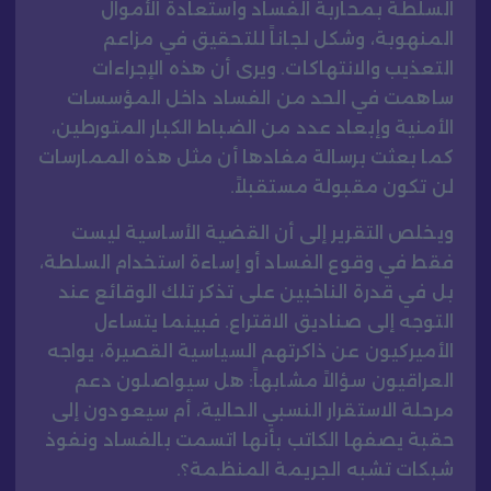
السلطة بمحاربة الفساد واستعادة الأموال
المنهوبة، وشكل لجاناً للتحقيق في مزاعم
التعذيب والانتهاكات. ويرى أن هذه الإجراءات
ساهمت في الحد من الفساد داخل المؤسسات
الأمنية وإبعاد عدد من الضباط الكبار المتورطين،
كما بعثت برسالة مفادها أن مثل هذه الممارسات
لن تكون مقبولة مستقبلاً.
ويخلص التقرير إلى أن القضية الأساسية ليست
فقط في وقوع الفساد أو إساءة استخدام السلطة،
بل في قدرة الناخبين على تذكر تلك الوقائع عند
التوجه إلى صناديق الاقتراع. فبينما يتساءل
الأميركيون عن ذاكرتهم السياسية القصيرة، يواجه
العراقيون سؤالاً مشابهاً: هل سيواصلون دعم
مرحلة الاستقرار النسبي الحالية، أم سيعودون إلى
حقبة يصفها الكاتب بأنها اتسمت بالفساد ونفوذ
شبكات تشبه الجريمة المنظمة؟.