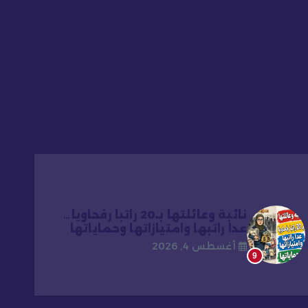
نائبة وعائلتها بـ20 راتبا رفحاويا…
عدا راتبها وامتيازاتها وحماياتها
أغسطس 4, 2026
9