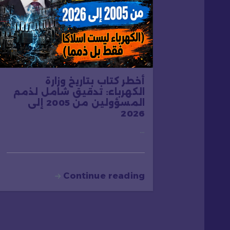
ق
ا
ل
ا
أخطر كتاب بتاريخ وزارة
الكهرباء: تدقيق شامل لذمم
المسؤولين من 2005 إلى
ت
2026
…
Continue reading