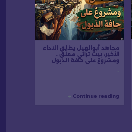
مجاهد أبوالهيل يطلق النداء
الأخير: بيتٌ تراثي معلّق…
ومشروعٌ على حافة الذبول
…
Continue reading