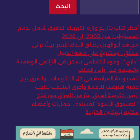
البحث
أخطر كتاب بتاريخ وزارة الكهرباء: تدقيق شامل لذمم
المسؤولين من 2005 إلى 2026
مجاهد أبوالهيل يطلق النداء الأخير: بيتٌ تراثي
معلّق… ومشروعٌ على حافة الذبول
“داري”.. وعود الكاظمي تسكن في الأراضي الوهمية
وشقيقه على رأس الملف
المديونية العراقية في كل الحكومات… والفرق بين
حقبة اقترضت للإعمار وأخرى استلفت للنهب
رئيس حكومة أسبق يفرّ من العراق فور فتح
“الصندوق الأسود” لفساده .. حمايات وأعضاء
مكتبه يُنهكون الخزينة