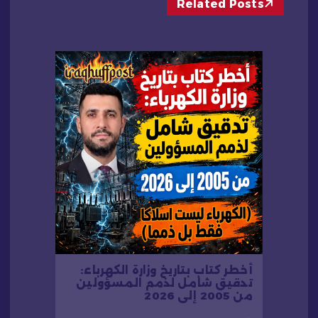
م
Related Posts
ق
ا
ل
ا
ت
أخطر كتاب بتاريخ وزارة الكهرباء:
تدقيق شامل لذمم المسؤولين
من 2005 إلى 2026
…