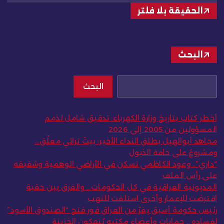
الحقيقة بلا فلتر
البحث
البحث
أخطر كتاب بتاريخ وزارة الكهرباء: تدقيق شامل لذمم
المسؤولين من 2005 إلى 2026
مجاهد أبوالهيل يطلق النداء الأخير: بيتٌ تراثي معلّق…
ومشروعٌ على حافة الذبول
“داري”.. وعود الكاظمي تسكن في الأراضي الوهمية وشقيقه
على رأس الملف
المديونية العراقية في كل الحكومات… والفرق بين حقبة
اقترضت للإعمار وأخرى استلفت للنهب
رئيس حكومة أسبق يفرّ من العراق فور فتح “الصندوق الأسود”
لفساده .. حمايات وأعضاء مكتبه يُنهكون الخزينة