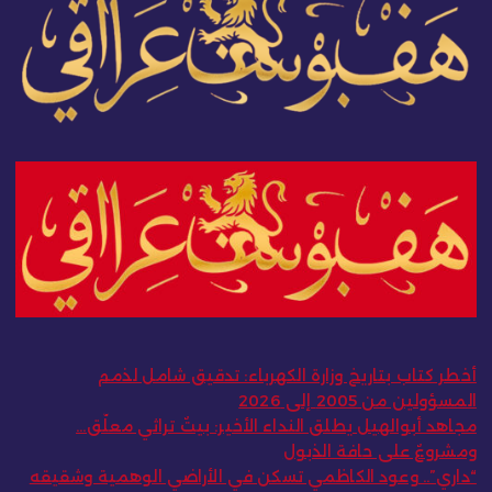
أخطر كتاب بتاريخ وزارة الكهرباء: تدقيق شامل لذمم
المسؤولين من 2005 إلى 2026
مجاهد أبوالهيل يطلق النداء الأخير: بيتٌ تراثي معلّق…
ومشروعٌ على حافة الذبول
“داري”.. وعود الكاظمي تسكن في الأراضي الوهمية وشقيقه