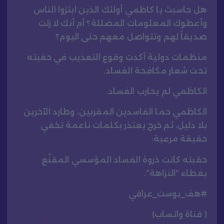
هل حاسبتَ يا كاظمي أولئك الذين ابتزوا الناس
وأعطوك المعلومات المضللة؟ أم أنك لا زلت
صديقاً لهم وتتواصل معهم حتى اليوم؟
منظمات دولية أكدت وقوع التعذيب في حقبته
تحت شعار مكافحة الفساد.
الكاظمي لم يحارب الفساد.
الكاظمي حما الفاسدين المقربين، وطارد الآخرين
بلا دليل، ثم خرج يعتذر بكلمات ناعمة تخفي
حقيقة مرعبة:
حقبته كانت ذروة الفساد المؤسسي المقنّع
بغطاء “النزاهة”.
#هف_بوست_عراقي
( قناة واتساب)