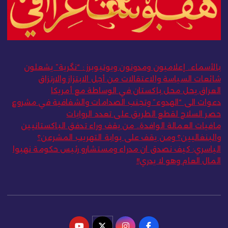
بالأسماء.. إعلاميون ومدونون ويوتيوبرز : “نگرية” يشعلون
شائعات السياسة والاعتقالات من أجل الابتزاز والارتزاق
العراق يحل محل باكستان في الوساطة مع أمريكا
دعوات الى “الهدوء” وتجنب الصدامات والشفافية في مشروع
حصر السلاح لقطع الطريق على تعدد الروايات
مافيات العمالة الوافدة.. من يقف وراء تدفق الباكستانيين
والبنغاليين؟ ومن يقف على بوابة التهريب المشرعن؟
الياسري: كيف نصدق ان مدراء ومستشارو رئيس حكومة نهبوا
المال العام وهو لا يدري!!