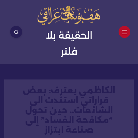
الحقيقة بلا
فلتر
الكاظمي يعترف: بعض
قراراتي استندت الى
الشائعات.. حين تحول
“مكافحة الفساد” إلى
صناعة ابتزاز