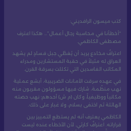
كتب ميسون الرافديني:
“أخطأنا في محاسبة رجال أعمال”… هكذا اعترف
مصطفى الكاظمي.
اعترافٌ مخادع يريد أن يُغطّي جبل فسادٍ لم يشهد
العراق له مثيلاً في حقبة المستشارين ومدراء
المكاتب الفاسدين التي تكللت بسرقة القرن.
في عهده سرقت الأمانات الضريبية، أبشع عملية
نهب منظّمة، شارك فيها مسؤولون مقربون منه
مكانياً ووظيفياً، وكان (م ش) أحدهم؛ نهب حصته
الهائلة ثم اختفى بسلام، ولا غبار على ذلك.
الكاظمي يعترف أنه لم يستطع التمييز بين
قراراته. اعترافٌ كارثي. لأن الأخطاء عنده ليست