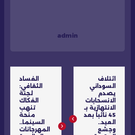
admin
ت
ائتلاف
الفساد
ص
السوداني
الثقافي:
يصدم
لجنة
فّ
الانسحابات
الفكاك
الانتهازية بـ
تنهب
ح
45 نائباً بعد
منحة
العيد..
السينما..
ا
وجشع
المهرجانات