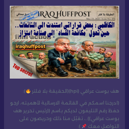
هف بوست عراقي (hpi)(الحقيقة بلا فلتر
):
(ادرجنا اسمكم في القائمة الارسالية لأهميته، ارجو
حفظ رقم التليفون لديكم باسم ((رئيس تحرير هف
بوست عراقي))..، تقبّل منا ذلك وحريصون على
التواصل معك
):