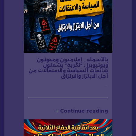
بالأسماء.. إعلاميون ومدونون
ويوتيوبرز : “نگرية” يشعلون
شائعات السياسة والاعتقالات من
أجل الابتزاز والارتزاق
…
Continue reading