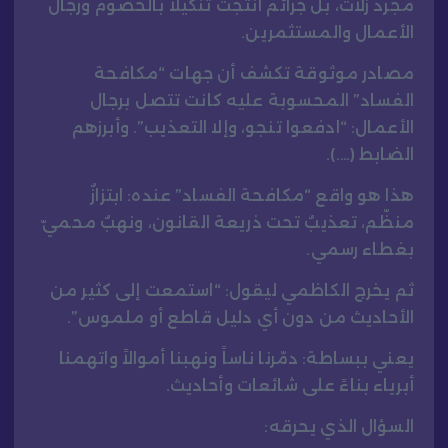
مجرد زلّات، بل جرائم أنتجت تنكيلاً بالخصوم ورجال
الأعمال والمستثمرين.
مصادر موثوقة تكشف أن جهات “مكافحة
الفساد” المحسوبة عليه كانت تتصل برجال
الأعمال: “ادفعوا تنجو، وإلا التعذيب”. وأبرزهم
الضابط (….).
هذا هو واقع “مكافحة الفساد” عنده: ابتزازٌ
منظّم، تعذيبٌ تحت ذريعة القانون، ونهبٌ محميّ
بغطاء رسمي.
ثم يخرج الكاظمي ليقول: “استمعت إلى كثير من
الأحاديث من دون أي دليل قاطع أو ملموس”.
يعني ببساطة: دمّرنا ناساً ونهبنا أموالاً واتهمنا
أبرياء بناءً على شائعات وأحاديث.
السؤال الذي يحرقه: