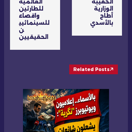
الحقيبة
العالمية
ل
الوزارية
للطارئين
أطاح
واقصاء
م
بالأسدي
للسينمائيي
ن
ق
الحقيقيين
ا
ل
Related Posts
ا
ت