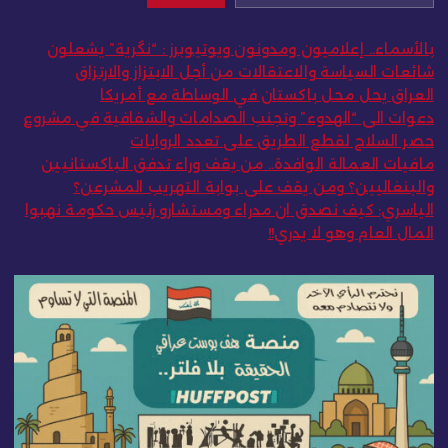
بالأسماء.. إعلاميون ومدونون ويوتيوبرز : “نگرية” يشعلون
شائعات السياسة والاعتقالات من أجل الابتزاز والارتزاق
العراق يحل محل باكستان في الوساطة مع أمريكا
دعوات الى “الهدوء” وتجنب الصدامات والشفافية في مشروع
حصر السلاح لقطع الطريق على تعدد الروايات
مافيات العمالة الوافدة.. من يقف وراء تدفق الباكستانيين
والبنغاليين؟ ومن يقف على بوابة التهريب المشرعن؟
الياسري: كيف نصدق ان مدراء ومستشارو رئيس حكومة نهبوا
المال العام وهو لا يدري!!