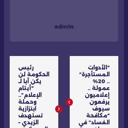
admin
ت
“الأدوات
رئيس
ص
المستأجرة”
الحكومة لن
.. 20%
يكن أبا لـ
فّ
عمولة ..
“أيتام
إعلاميون
الإعلام”..
ح
يرفعون
وحملة
سيوف
ابتزازية
ا
“مكافحة
تستهدف
الفساد” في
الزيدي –