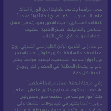
عمل مرافقاً وخادماً لضابط أمن الوزارة آنذاك
ماهر السعدون – الذي أصبح لاحقاً لواءً ومديراً
للتقاعد العسكري – حيث اشتهر بمهارته في غسل
الملابس والفانيلات، صبغ الأحذية، تنظيف
الحمامات والمرافق، وكي الثياب.
ثم نقل إلى الفريق الركن الطيار علي الأعرجي، زوج
امينة بغداد السابقة، ذكرى علوش، حيث استمر
في أدوار الخدمة الشخصية، ليصبح مرافقاً يفتح
الأبواب، يحمل المظلة في المطر والحر، ويؤدي
التحية بكل دقة.
وفي مرحلة لاحقة، عمل مرافقاً شخصياً
لشخصيات حكومية، بينهم ذكرى علوش، بما في
ذلك أدوار موثقة في تنظيف قبور مسؤولين
بارزين – كما يظهر في فيديوهات انتشرت على
نطاق واسع – وتقديم خدمات بسيطة أخرى للزوار