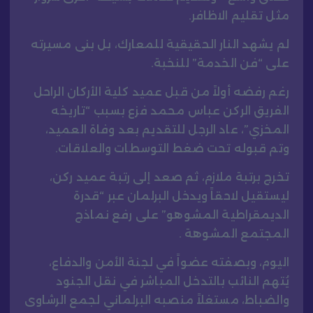
مثل تقليم الاظافر.
لم يشهد النار الحقيقية للمعارك، بل بنى مسيرته
على “فن الخدمة” للنخبة.
رغم رفضه أولاً من قبل عميد كلية الأركان الراحل
الفريق الركن عباس محمد فزع بسبب “تاريخه
المخزي”، عاد الرجل للتقديم بعد وفاة العميد،
وتم قبوله تحت ضغط التوسطات والعلاقات.
تخرج برتبة ملازم، ثم صعد إلى رتبة عميد ركن،
ليستقيل لاحقاً ويدخل البرلمان عبر “قدرة
الديمقراطية المشوهو” على رفع نماذج
المجتمع المشوهة .
اليوم، وبصفته عضواً في لجنة الأمن والدفاع،
يُتهم النائب بالتدخل المباشر في نقل الجنود
والضباط، مستغلاً منصبه البرلماني لجمع الرشاوى