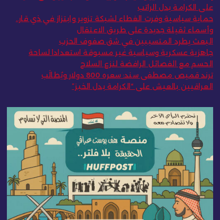
على الكرامة بدل الراتب
حماية سياسية وفرت الغطاء لشبكة تزوير وابتزاز في ذي قار..
وأسماء ثقيلة جديدة على طريق الاعتقال
البعث يطرد المتسببين في شق صفوف الحزب
جاهزية عسكرية وسياسية غير مسبوقة استعدادا لساحة
الحسم مع الفصائل الرافضة لنزع السلاح
ترند قميص مصطفى سند: سعره 800 دولار ويُطالَب
العراقيين بالعيش على “الكرامة بدل الخبز”