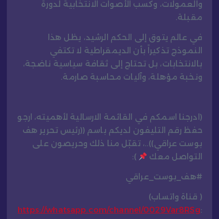
والعمولات، وكسب الأصوات الانتخابية لدورة
مقبلة.
في عالم يتوق إلى الحكم الرشيد، يظل هذا
النموذج تذكيراً بأن الديمقراطية لا تكتفي
بالانتخابات، بل تحتاج إلى ثقافة سياسية ناضجة،
ونخبة مؤهلة، وآليات محاسبة صارمة.
(ادرجنا اسمكم في القائمة الارسالية لأهميته، ارجو
حفظ رقم التليفون لديكم باسم ((رئيس تحرير هف
بوست عراقي))..، تقبّل منا ذلك وحريصون على
التواصل معك
):
#هف_بوست_عراقي
( قناة واتساب)
https://whatsapp.com/channel/0029Var8RSg
: