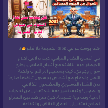
هف بوست عراقي (hpi)(الحقيقة بلا فلتر
):
في أعماق النظام العراقي، حيث تتلاقى أحلام
الديمقراطية الناشئة مع أشباح الماضي، يطرح
سؤال وجودي: كيف يستقيم أمر النواب ولجنة
الأمن والدفاع مع أشخاص يجسدون تناقضاً صارخاً
بين الشكل الدستوري والمضمون الأخلاقي
والمهني؟ وكيف تسير دفة بلاد تعاني من تحديات
أمنية وتنموية جسيمة، حين تفرز صناديق الاقتراع
نماذج تفتقر إلى العمق الثقافي والكفاءة