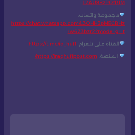
L2AU8BzPOfR1M
مجموعة واتساب:
https://chat.whatsapp.com/L3QHH3pMECBHz
rw6Z3bzr2?mode=gi_t
القناة على تلغرام:
https://t.me/iq_huff
المنصة:
https://iraqhuffpost.com/