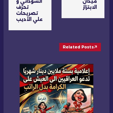
ل
ميدان
السوداني و
الابتزاز
تحرّف
م
تصريحات
علي الأديب
ق
ا
Related Posts
ل
ا
ت