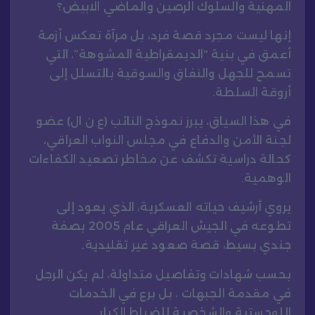
المهنية والسلوك الرصين والماضي الابيض؟
إنها ليست مجرد قصة فرد، بل مرآة تعكس أزمة
أعمق في بنية “الديمقراطية المشوهة”، التي
تسمح للجهل والنفاق والسوقية بالتسلل إلى
أروقة السلطة.
في هذا السياق، يبرز نموذج النائب (ع ن ال) عضو
لجنة الأمن والدفاع في مجلس النواب العراقي،
كحالة دراسية تكشف عن مخاطر تصعيد الكفاءات
الوهمية.
يروي أرشيف حياته العسكرية، الذي يعود إلى
تطوعه في الجيش العراقي عام 2005 بصفة
جندي بسيط، قصة صعود غير تقليدية.
بحسب شهادات وتفاصيل متداولة، لم يكن الرجل
في مقدمة الجبهات ، بل برع في الخدمات
اللوجستية والشخصية للضباط الكبار.