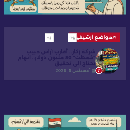
مواضع أرشيفية
شركة زكار.. أقارب آراس حبيب
“خمطت” 50 مليون دولار.. اتهام
يحتاج الى تحقيق
أغسطس 6, 2026
7