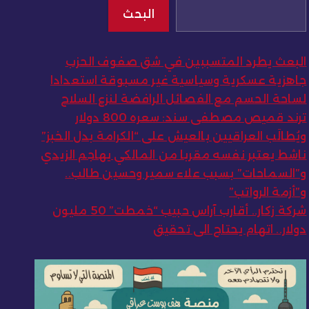
البحث
البعث يطرد المتسببين في شق صفوف الحزب
جاهزية عسكرية وسياسية غير مسبوقة استعدادا
لساحة الحسم مع الفصائل الرافضة لنزع السلاح
ترند قميص مصطفى سند: سعره 800 دولار
ويُطالَب العراقيين بالعيش على “الكرامة بدل الخبز”
ناشط يعتبر نفسه مقربا من المالكي يهاجم الزيدي
و”السماحات” بسبب علاء سمير وحسين طالب..
و”أزمة الرواتب”
شركة زكار.. أقارب آراس حبيب “خمطت” 50 مليون
دولار.. اتهام يحتاج الى تحقيق