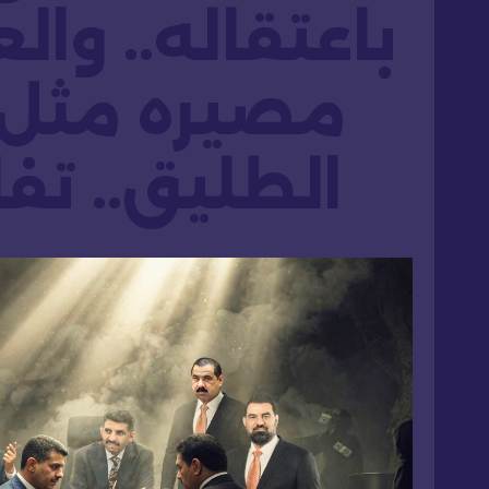
باعتقاله.. وال
مصيره مثل ن
الطليق.. تف