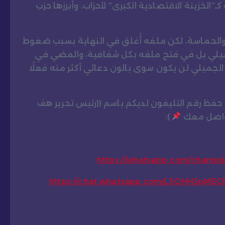
الخزينة الاقتصادية الكبرى” لأحزاب، وأبرزها حزب
ير والحماسة، لكن ملفه أُغلق في النهاية بسبب ضغوط
لجميلي بل في فتح ملفه بكل شفافية، والمضي في
لجميلي لن يكون سوى بالون دعائي أكثر منه فعلًا
و حفظ رقم التليفون لديكم باسم ((رئيس تحرير هف
تواصل معك
):
https://whatsapp.com/chann
https://chat.whatsapp.com/L3QHH3pME