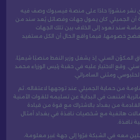
ي نشر منشورًا حادًا على منصة فيسبوك وصف فيه
 أن الجميلي كان يمول جهات وفصائل يُعد سند من
اسة سند تعود إلى الخلاف بين تلك الجهات
ضح خصومها، فيما واقع الحال أن الكل مستفيد
مكوّن السني، إذ يشغل وزير النفط منصبًا شيعيًا،
ني. وقع الاختيار عليه في حقبة رئيس الوزراء محمد
الحلبوسي ومثنى السامرائي.
قاومة من حماية الجميلي عند توجهها لاعتقاله، ثم
ئرية امتنعت في البداية عن تسليمه للقوات الأمنية
لقادمة من بغداد بالاشتراك مع قوة من قيادة
تصالات هاتفية مع شخصيات نافذة في بغداد أمثال
ة نافذة.
لين معه في الشبكة فرّوا إلى جهة غير معلومة،