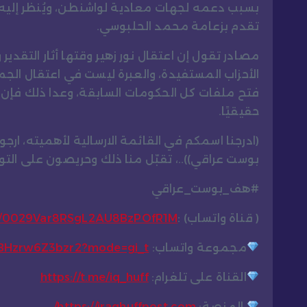
بسبب دعمه لجهات معادية لواشنطن، ويُنظر إليه كـ”
تقدم بزعامة محمد الحلبوسي.
مصادر تقول إن اعتقال نور زهير وقتها أثار التقد
الأحزاب المستفيدة، والعبرة ليست في اعتقال ا
فتح ملفات كل الحكومات السابقة، وعدا ذلك فإن ا
حقيقيًا.
(ادرجنا اسمكم في القائمة الارسالية لأهميته، ارج
بوست عراقي))..، تقبّل منا ذلك وحريصون على ال
#هف_بوست_عراقي
( قناة واتساب) :
el/0029Var8RSgL2AU8BzPOfR1M
مجموعة واتساب:
CBHzrw6Z3bzr2?mode=gi_t
القناة على تلغرام:
https://t.me/iq_huff
المنصة:
https://iraqhuffpost.com/