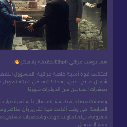
هف بوست عراقي (hpi)(الحقيقة بلا فلتر
):
اعتقلت قوة أمنية خاصة عراقية، المسؤول النفطي 
شمال صلاح الدين، بعد الكشف عن شبكة تمويل غير
بعشرات الملايين من الدولارات شهريًا.
ووصفت مصادر مطلعة الاعتقال بأنه ثمرة قرار ح
السابقة، في وقت أفادت فيه تقارير بأن عناصر و
معروفة، بينما حاولت جهات وشخصيات مستفيدة م
دعم الاعتقال.