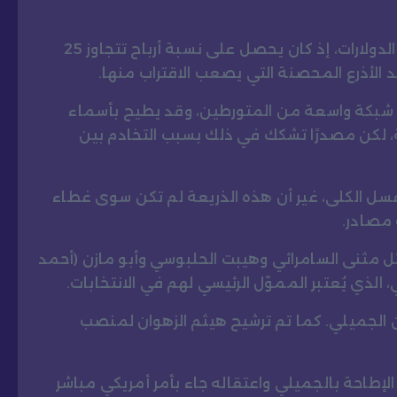
وتلاحق الجميلي ملفات فساد كبيرة تُقدّر بملايين الدولارات، إذ كان يحصل على نسبة أرباح تتجاوز 25
د الأذرع المحصنة التي يصعب الاقتراب منها.
ف شبكة واسعة من المتورطين، وقد يطيح بأسماء
، لكن مصدرًا تشكك في ذلك بسبب التخادم بين
ء غسل الكلى، غير أن هذه الذريعة لم تكن سوى غطاء
 مصادر.
ل مثنى السامرائي وهيبت الحلبوسي وأبو مازن (أحمد
الذي يُعتبر المموّل الرئيسي لهم في الانتخابات.
لجميلي. كما تم ترشيح هيثم الزهوان لمنصب
إطاحة بالجميلي واعتقاله جاء بأمر أمريكي مباشر