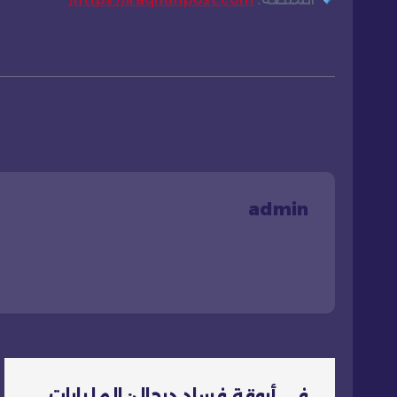
admin
ت
في أروقة فساد درجال: المليارات