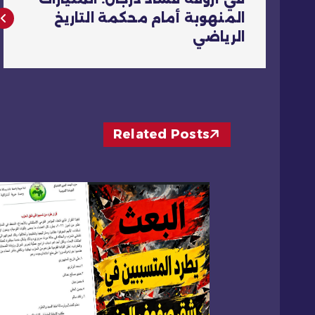
ص
المنهوبة أمام محكمة التاريخ
الرياضي
فّ
ح
ا
Related Posts
ل
م
ق
ا