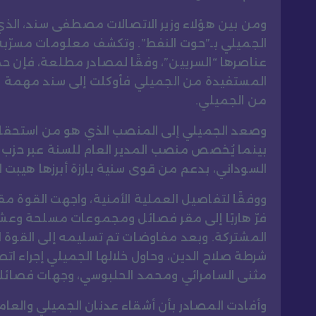
ومن بين هؤلاء وزير الاتصالات مصطفى سند، الذ
الجميلي بـ”حوت النفط”. وتكشف معلومات مسرّبة
عناصرها “السريين”، وفقًا لمصادر مطلعة، فإن حم
المستفيدة من الجميلي فأوكلت إلى سند مهمة ف
من الجميلي.
وصعد الجميلي إلى المنصب الذي هو من استحقاق ال
بينما يُخصص منصب المدير العام للسنة عبر حزب س
السوداني، بدعم من قوى سنية بارزة أبرزها هيبت 
ووفقًا لتفاصيل العملية الأمنية، واجهت القوة م
فرّ هاربًا إلى مقر فصائل ومجموعات مسلحة وعشا
المشتركة. وبعد مفاوضات تم تسليمه إلى القوة ا
شرطة صلاح الدين، وحاول خلالها الجميلي إجراء ا
مثنى السامرائي ومحمد الحلبوسي، وجهات فصائلي
وأفادت المصادر بأن أشقاء عدنان الجميلي والعام