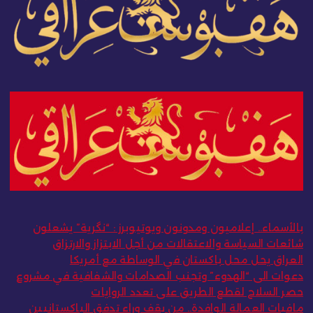
بالأسماء.. إعلاميون ومدونون ويوتيوبرز : “نگرية” يشعلون
شائعات السياسة والاعتقالات من أجل الابتزاز والارتزاق
العراق يحل محل باكستان في الوساطة مع أمريكا
دعوات الى “الهدوء” وتجنب الصدامات والشفافية في مشروع
حصر السلاح لقطع الطريق على تعدد الروايات
مافيات العمالة الوافدة.. من يقف وراء تدفق الباكستانيين