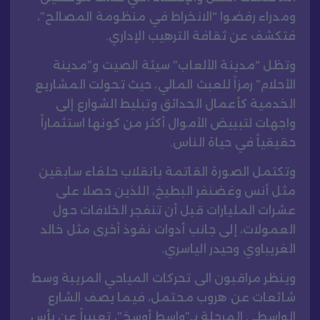
ومدراء رفضوا “الانخراط في منظومة المصالح”،
فتكشف عن ثقافة الترهيب الإداري.
وتظل “مدينة الألعاب” سيئة الصيت و”مدينة
الأحلام” رمزاً للعبث المالي، حيث تحولت المشاريع
الخدمية كأعمال الحدائق وتبليط الشوارع إلى
واجهات لتبييض الأموال أكثر من كونها استثماراً
حقيقياً في حياة الناس.
وتكتمل الصورة القاتمة بانقلاب حلفاء سابقين
مثل أنس وغضنفر البطيخ، اللذين حصلا على
عشرات المليارات قبل أن تنفجر الخلافات حول
العمولات، إلى جانب أدوات نفوذ أخرى مثل خالد
الغريباوي وحيدر الياسري.
وينظر مراقبون الى تحركات المياحي المريبة وسط
شائعات عن هروب محتمل، فيما يصف الشارع
الواسطي المرحلة بـ”واسط أوسخ”، تعبيراً عن يأس