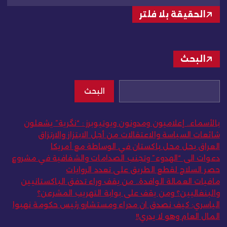
الحقيقة بلا فلتر
البحث
البحث
بالأسماء.. إعلاميون ومدونون ويوتيوبرز : “نگرية” يشعلون
شائعات السياسة والاعتقالات من أجل الابتزاز والارتزاق
العراق يحل محل باكستان في الوساطة مع أمريكا
دعوات الى “الهدوء” وتجنب الصدامات والشفافية في مشروع
حصر السلاح لقطع الطريق على تعدد الروايات
مافيات العمالة الوافدة.. من يقف وراء تدفق الباكستانيين
والبنغاليين؟ ومن يقف على بوابة التهريب المشرعن؟
الياسري: كيف نصدق ان مدراء ومستشارو رئيس حكومة نهبوا
المال العام وهو لا يدري!!