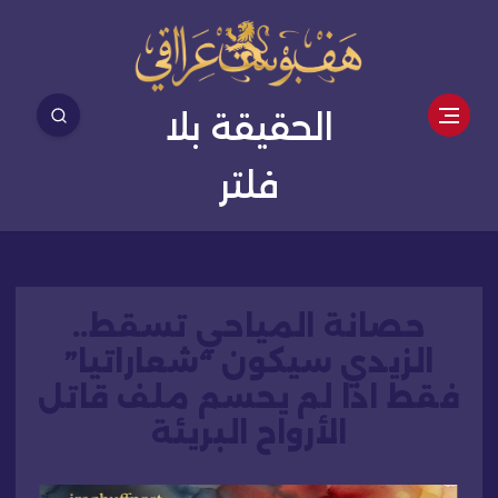
الحقيقة بلا
فلتر
حصانة المياحي تسقط..
الزيدي سيكون “شعاراتيا”
فقط اذا لم يحسم ملف قاتل
الأرواح البريئة