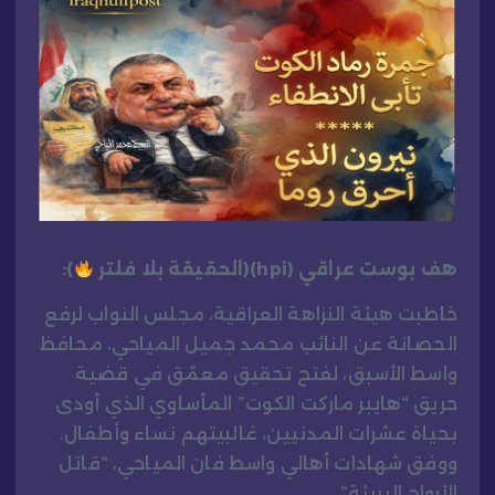
هف بوست عراقي (hpi)(الحقيقة بلا فلتر
):
خاطبت هيئة النزاهة العراقية، مجلس النواب لرفع
الحصانة عن النائب محمد جميل المياحي، محافظ
واسط الأسبق، لفتح تحقيق معمّق في قضية
حريق “هايبر ماركت الكوت” المأساوي الذي أودى
بحياة عشرات المدنيين، غالبيتهم نساء وأطفال.
ووفق شهادات أهالي واسط فان المياحي، “قاتل
الأرواح البريئة”.