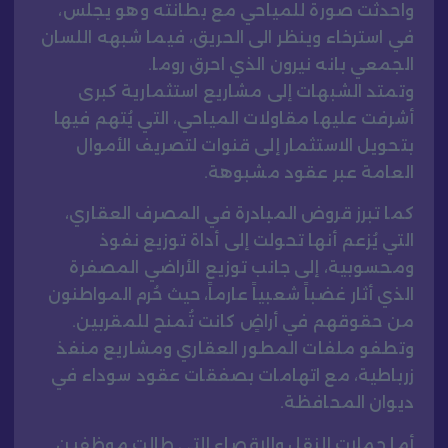
واحدثت صورة للمياحي مع بطانته وهو يجلس،
في استرخاء وينظر الى الحريق، فيما شبهه اللسان
الجمعي بانه نيرون الذي احرق روما.
وتمتد الشبهات إلى مشاريع استثمارية كبرى
أشرفت عليها مقاولات المياحي، التي يُتهم فيها
بتحويل الاستثمار إلى قنوات لتصريف الأموال
العامة عبر عقود مشبوهة.
كما تبرز قروض المبادرة في المصرف العقاري،
التي يُزعم أنها تحولت إلى أداة توزيع نفوذ
ومحسوبية، إلى جانب توزيع الأراضي المصفرة
الذي أثار غضباً شعبياً عارماً، حيث حُرم المواطنون
من حقوقهم في أراضٍ كانت تُمنح للمقربين.
وتطفو ملفات المطور العقاري ومشاريع منفذ
زرباطية، مع اتهامات بصفقات عقود سوداء في
ديوان المحافظة.
أما حملات النقل والإقصاء التي طالت موظفين