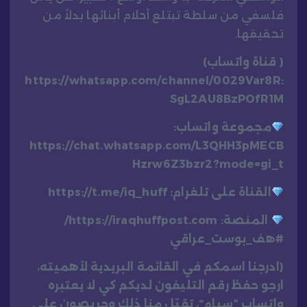
فلسفي من سلطة تبتلع أحلام أبنائها بدلاً من
تحقيقها.
( قناة واتساب)
:https://whatsapp.com/channel/0029Var8R
SgL2AU8BzPOfR1M
مجموعة واتساب:
https://chat.whatsapp.com/L3QHH3pMECB
Hzrw6Z3bzr2?mode=gi_t
القناة على تلغرام: https://t.me/iq_huff
المنصة: https://iraqhuffpost.com/
#هف_بوست_عراقي
(ادرجنا اسمكم في القائمة البريدية لأهميته،
ارجو حفظ رقم التليفون لديكم كي لا يعتبره
واتساب “سبام”، تقبّل منا ذلك وحريصون على