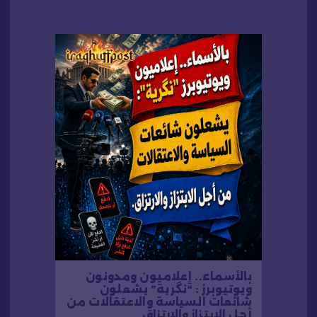
ل
ا
ت
بالأسماء.. إعلاميون ومدونون
ويوتيوبرز : “نگرية” يشعلون
شائعات السياسة والاعتقالات من
أجل الابتزاز والارتزاق