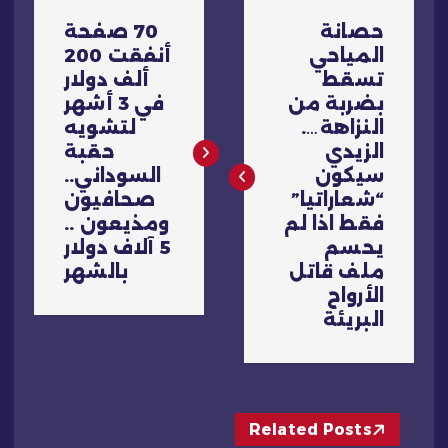
ت
حصانة
70 صفحة
ص
المياحي
أنفقت 200
تسقط
ألف دولار
فّ
بضربة من
في 3 أشهر
النزاهة….
لتشويه
ح
الزيدي
حقبة
سيكون
السوداني..
ا
“شعاراتيا”
صحافيون
فقط اذا لم
ومذيعون ..
ل
يحسم
5 آلاف دولار
ملف قاتل
بالشهر
م
الأرواح
البريئة
ق
ا
Related Posts