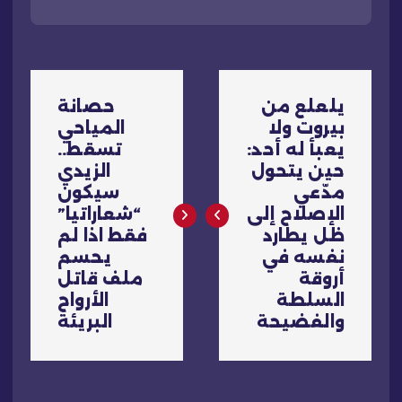
ت
يلعلع من
حصانة
ص
بيروت ولا
المياحي
يعبأ له أحد:
تسقط..
فّ
حين يتحول
الزيدي
مدّعي
سيكون
ح
الإصلاح إلى
“شعاراتيا”
ظل يطارد
فقط اذا لم
ا
نفسه في
يحسم
أروقة
ملف قاتل
ل
السلطة
الأرواح
والفضيحة
البريئة
م
ق