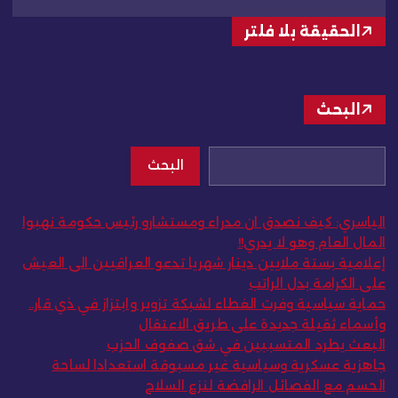
الحقيقة بلا فلتر
البحث
البحث
الياسري: كيف نصدق ان مدراء ومستشارو رئيس حكومة نهبوا
المال العام وهو لا يدري!!
إعلامية بستة ملايين دينار شهريا تدعو العراقيين الى العيش
على الكرامة بدل الراتب
حماية سياسية وفرت الغطاء لشبكة تزوير وابتزاز في ذي قار..
وأسماء ثقيلة جديدة على طريق الاعتقال
البعث يطرد المتسببين في شق صفوف الحزب
جاهزية عسكرية وسياسية غير مسبوقة استعدادا لساحة
الحسم مع الفصائل الرافضة لنزع السلاح