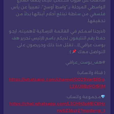
شائعات عن هروب محتمل، فيما يصف الشارع
الواسطي المرحلة بـ”واسط أوسخ”، تعبيراً عن يأس
فلسفي من سلطة تبتلع أحلام أبنائها بدلاً من
تحقيقها.
(ادرجنا اسمكم في القائمة الارسالية لأهميته، ارجو
حفظ رقم التليفون لديكم باسم ((رئيس تحرير هف
بوست عراقي))..، تقبّل منا ذلك وحريصون على
التواصل معك
):
#هف_بوست_عراقي
( قناة واتساب)
https://whatsapp.com/channel/0029Var8RSg
:
L2AU8BzPOfR1M
مجموعة واتساب:
https://chat.whatsapp.com/L3QHH3pMECBHz
rw6Z3bzr2?mode=gi_t