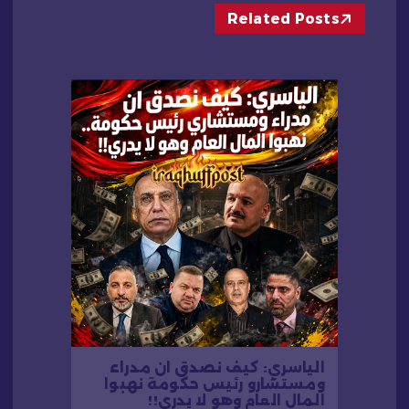
Related Posts
ا
ل
ا
ت
الياسري: كيف نصدق ان مدراء
ومستشارو رئيس حكومة نهبوا
المال العام وهو لا يدري!!