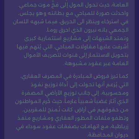
العامة، حيث تحول المول إلى فخّ موت جماعي.
واحدثت صورة للمياحي مع بطانته وهو يجلس،
في استرخاء وينظر الى الحريق، فيما شبهه اللسان
الجمعي بانه نيرون الذي احرق روما.
وتمتد الشبهات إلى مشاريع استثمارية كبرى
أشرفت عليها مقاولات المياحي، التي يُتهم فيها
بتحويل الاستثمار إلى قنوات لتصريف الأموال
العامة عبر عقود مشبوهة.
كما تبرز قروض المبادرة في المصرف العقاري،
التي يُزعم أنها تحولت إلى أداة توزيع نفوذ
ومحسوبية، إلى جانب توزيع الأراضي المصفرة
الذي أثار غضباً شعبياً عارماً، حيث حُرم المواطنون
من حقوقهم في أراضٍ كانت تُمنح للمقربين.
وتطفو ملفات المطور العقاري ومشاريع منفذ
زرباطية، مع اتهامات بصفقات عقود سوداء في
ديوان المحافظة.