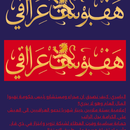
الياسري: كيف نصدق ان مدراء ومستشارو رئيس حكومة نهبوا
المال العام وهو لا يدري!!
إعلامية بستة ملايين دينار شهريا تدعو العراقيين الى العيش
على الكرامة بدل الراتب
حماية سياسية وفرت الغطاء لشبكة تزوير وابتزاز في ذي قار..
وأسماء ثقيلة جديدة على طريق الاعتقال