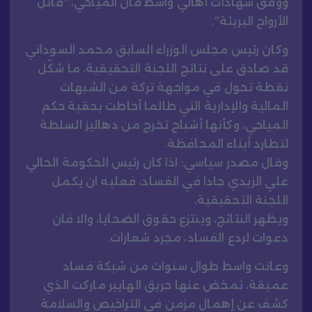
ووفق شهادات أهالي واسط فان المياحي، “قاتل
الأرواح البريئة”.
وكان رئيس مجلس الوزراء السابق محمد السوداني
قد صادق على نتائج اللجنة التحقيقية، ما شكّل
نقطة تحول في مواجهة تركة من الشبهات
المالية والإدارية التي طالما أحاطت بحقبة حكم
المياحي، وكأنها أشباح تخرج من دهاليز السلطة
لتطارد أبناء المحافظة.
وقال مصدر سياسي: اذا كان رئيس الحكومة الحالي
علي الزيدي جادا في الفساد، فعليه ان يكمل
اللجنة التحقيقية،
ويظهر النتائج، وينتزع حقوق الضحايا، والا فان
دعوات لردع الفساد، مجرد شعارات.
وعانت واسط طوال سنوات من شبكة فساد
عميقة، تمخض عنها حريق الهايبر ماركت الذي
كشف عن إهمال مزمن في التراخيص والسلامة