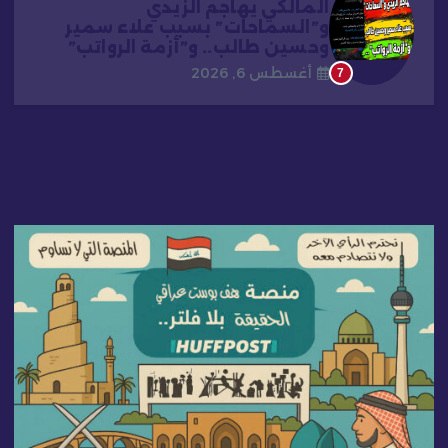
المالكي يهاجم الزيدي
و”السماحات” بسبب علاء سمير
وحسين طالب.. و”أزمة الرواتب”
أغسطس 6, 2026
7