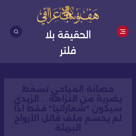
الحقيقة بلا
فلتر
حصانة المياحي تسقط
بضربة من النزاهة…. الزيدي
سيكون “شعاراتيا” فقط اذا
لم يحسم ملف قاتل الأرواح
البريئة