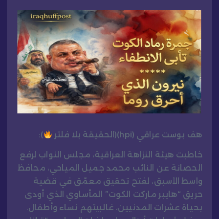
هف بوست عراقي (hpi)(الحقيقة بلا فلتر
):
خاطبت هيئة النزاهة العراقية، مجلس النواب لرفع
الحصانة عن النائب محمد جميل المياحي، محافظ
واسط الأسبق، لفتح تحقيق معمّق في قضية
حريق “هايبر ماركت الكوت” المأساوي الذي أودى
بحياة عشرات المدنيين، غالبيتهم نساء وأطفال.