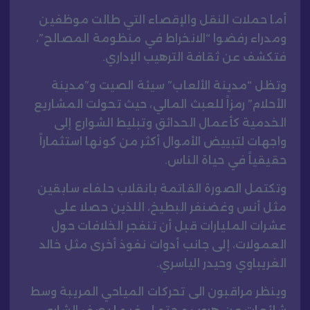
أما حملات النقل والإقصاء التي طالت موظفين
ومدراء رفضوا “الانخراط في منظومة المصالح”،
فتكشف عن ثقافة الترهيب الإداري.
وتظل “مدينة الألعاب” سيئة الصيت و”مدينة
الأحلام” رمزاً للعبث المالي، حيث تحولت المشاريع
الخدمية كأعمال الحدائق وتبليط الشوارع إلى
واجهات لتبييض الأموال أكثر من كونها استثماراً
حقيقياً في حياة الناس.
وتكتمل الصورة القاتمة بانقلاب حلفاء سابقين
مثل أنس وغضنفر البطيخ، اللذين حصلا على
عشرات المليارات قبل أن تنفجر الخلافات حول
العمولات، إلى جانب أدوات نفوذ أخرى مثل خالد
الغريباوي وحيدر الياسري.
وينظر مراقبون الى تحركات المياحي المريبة وسط