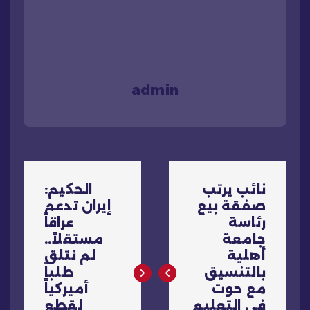
admin
ت
نائب يرتب
الحكيم:
ص
صفقة بيع
إيران تدعم
رئاسة
عراقاً
فّ
جامعة
مستقلاً..
أهلية
لم نتلق
ح
بالتنسيق
طلباً
مع حوت
أميركياً
في التعليم
لقطع