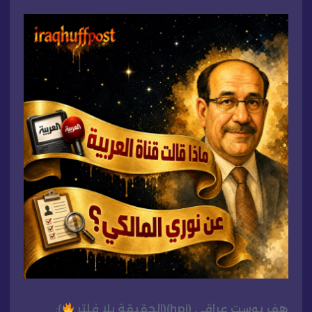
هف بوست عراقي (hpi)(الحقيقة بلا فلتر
):