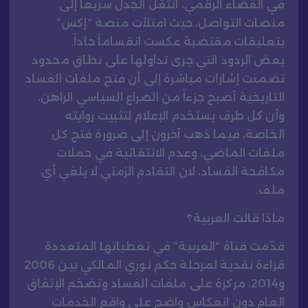
في الفضاء الرقمي، انتقل الجدل سريعاً إلى
منصات التواصل، حيث امتلأت منصة “إكس”
بتعليقات مقتضبة عكست انقساماً حاداً.
بعض الردود التي جرى تداولها على نطاق محدود
تضمنت إشارات مباشرة إلى أن فتح ملفات الفساد
التاريخية أصبح جزءاً من الصراع السياسي الراهن،
وأن كل طرف يستخدم الإعلام لتثبيت روايته
الخاصة، فيما ذهب آخرون إلى ضرورة فتح كل
ملفات الماضي، وعدم الانتقائية في حملات
مكافحة الفساد، لان التقادم الزمني لا يلغي أي
ملف.
ماذا قالت العربية؟
قدّمت قناة “العربية” في تغطياتها المتعددة
قراءة نقدية لمرحلة حكم نوري المالكي بين 2006
و2014، مركزة على ملفات الفساد وتضخم الإنفاق
العام دون انعكاس واضح على واقع الخدمات