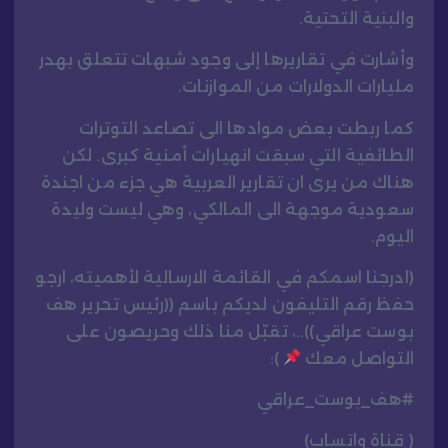
والبنية التحتية.
وأشارت في تقاريرها إلى وجود شبهات تتعلق بهدر
مليارات الدولارات من الموازنات.
كما ربطت بعض موادها الى تصاعد التوترات
الطائفية التي سبقت انهيارات أمنية كبرى. لكن
هناك من يرى ان تقارير العربية هي جزء من اجندة
سعودية موجهة الى المالكي، وهي ليست وليدة
اليوم.
(ادرجنا اسمكم في القائمة الارسالية لأهميته، ارجو
حفظ رقم التليفون لديكم باسم ((رئيس تحرير هف
بوست عراقي))..، تقبّل منا ذلك وحريصون على
التواصل معك
):
#هف_بوست_عراقي
( قناة واتساب)