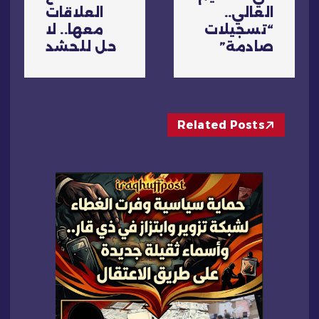
ا
العالي..
العلاقات
ل
“تسجيلات
معها.. لا
صادمة”
حل للحشد
م
ق
Related Posts
ا
ل
ا
ت