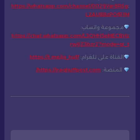
https://whatsapp.com/channel/0029Var8RSg
:
L2AU8BzPOfR1M
مجموعة واتساب:
https://chat.whatsapp.com/L3QHH3pMECBHz
rw6Z3bzr2?mode=gi_t
القناة على تلغرام:
https://t.me/iq_huff
المنصة:
https://iraqhuffpost.com/