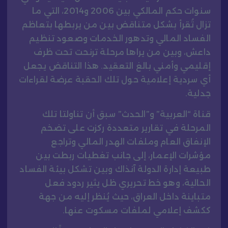
سنوات حكم المالكي بين 2006 و2014، التي ما
تزال تُقرأ بشكل متناقض بين من يربطها بتعاظم
الفساد المالي وتدهور الخدمات وصعود تنظيم
داعش، وبين من يراها مرحلة ترنحت تحت ظرف
إقليمي وأمني بالغ التعقيد. هذا التناقض يجعل
أي سردية إعلامية حول تلك الحقبة عرضة لقراءات
جدلية.
قناة “العربية” و”الحدث” سبق أن تناولتا تلك
المرحلة في تقارير متعددة ركزت على تضخم
الإنفاق العام وملفات الهدر المالي وتراجع
مؤشرات الإعمار، إلى جانب تغطيات ربطت بين
طبيعة إدارة الدولة آنذاك وبين تشكل بيئة الفساد
الحالية، وهو خط تحريري ظل يثير ردود فعل
متباينة داخل العراق، حيث يُنظر إليه من جهة
ككشف إعلامي لملفات مسكوت عنها.