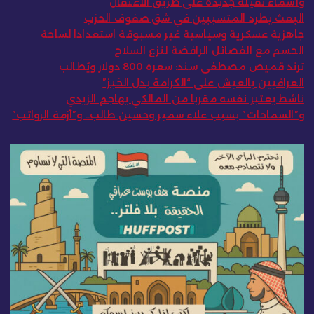
وأسماء ثقيلة جديدة على طريق الاعتقال
البعث يطرد المتسببين في شق صفوف الحزب
جاهزية عسكرية وسياسية غير مسبوقة استعدادا لساحة
الحسم مع الفصائل الرافضة لنزع السلاح
ترند قميص مصطفى سند: سعره 800 دولار ويُطالَب
العراقيين بالعيش على “الكرامة بدل الخبز”
ناشط يعتبر نفسه مقربا من المالكي يهاجم الزيدي
و”السماحات” بسبب علاء سمير وحسين طالب.. و”أزمة الرواتب”