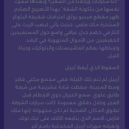
“كنا سكرانات ورجعنا من الشغل!! وبعدها شمرت
نفسها من بلكونة الشقة” بهذا التصريح الصادم،
ظهر مقطع فيديو يوثق اعترافات شقيقة البلوكر
المنتحرة ملك فارس. حديث يأتي ليصب الزيت على
النار في خضم جدل عراقي واسع حول المستفيدين
الحقيقيين من الأموال المنهوبة في البلاد،
وارتباطها بعالم الفاشينستات والبلوكرات وحياة
الليل.
السقوط الذي أيقظ أربيل
أربيل لم تنم تلك الليلة؛ ففي مجمع سكني فاخر
وسط المدينة، سقطت شابة عشرينية من شرفة
طابق علوي. سمع الجيران دوي الارتطام قبل
الفجر، وخلال دقائق معدودة كانت سيارات الشرطة
تطوق المكان. الضحية لم تكن مجهولة، إنها ملك
فارس، الاسم الذي يتابعه الآلاف على تيك توك،
وتعرفه سهرات أربيل المخملية باسم آخر.