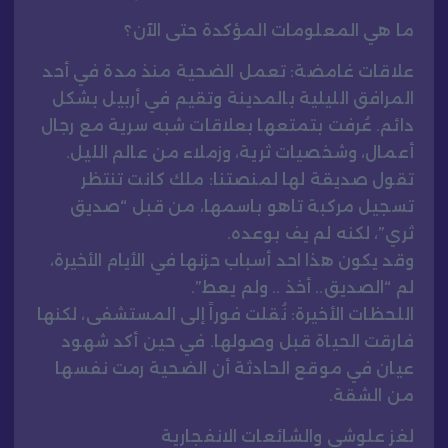
ما هي المعلومات المؤكدة حتى الآن؟
علاقات غامضة: تعمل الضحية منذ مدة في أحد
المرافق الليلية بالمدينة وتقيم في أربيل بشكل
دائم. عُرفت بتمتعها بعلاقات شبه سرية مع رجال
أعمال، وشخصيات ثرية، وزملاء من عالم الليل.
تقول صديقة لها لمنصتنا: ملك كانت تنتظر
تسجيل مركبة تاهو باسمها، من قبل “صديق
ثري”، لكنه لم يف بوعده.
وقد يكون هذا احد أسباب حزنها في الأيام الأخيرة،
لم “الصديق.. أخذ .. ولم يعط”.
اللحظات الأخيرة: نُقلت فوراً إلى المستشفى، لكنها
فارقت الحياة قبل وصولها. في حين أكد شهود
عيان في موقع الحادثة أن الضحية رمت نفسها
من الشقة.
لغز علوشي والشائعات الانفجارية