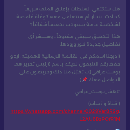
هل ستكتفي السلطات بإغلاق الملف سريعاً
كحادث انتحار، أم ستتعامل معه كوفاة غامضة
لشخصية عامة تستوجب تحقيقاً شفافاً؟
هذا التحقيق سيبقى مفتوحاً.. وسننشر أي
تفاصيل جديدة فور ورودها.
(ادرجنا اسمكم في القائمة الارسالية لأهميته، ارجو
حفظ رقم التليفون لديكم باسم ((رئيس تحرير هف
بوست عراقي))..، تقبّل منا ذلك وحريصون على
التواصل معك
):
#هف_بوست_عراقي
( قناة واتساب)
https://whatsapp.com/channel/0029Var8RSg
:
L2AU8BzPOfR1M