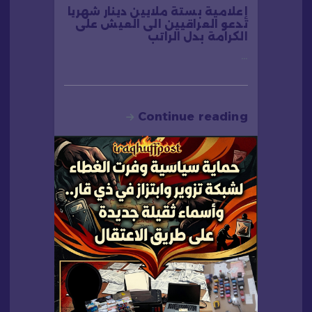
إعلامية بستة ملايين دينار شهريا
تدعو العراقيين الى العيش على
الكرامة بدل الراتب
…
Continue reading