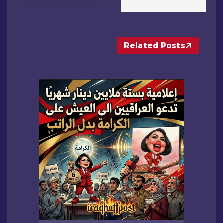
م
ق
Related Posts
ا
ل
ا
ت