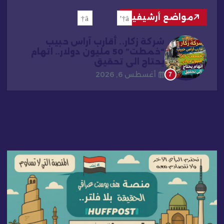
مواضع أرشيفية
شركة زكار.. أقارب آراس حبيب
“خمطت” 50 مليون دولار.. اتهام
يحتاج الى تحقيق
أغسطس 6, 2026
7