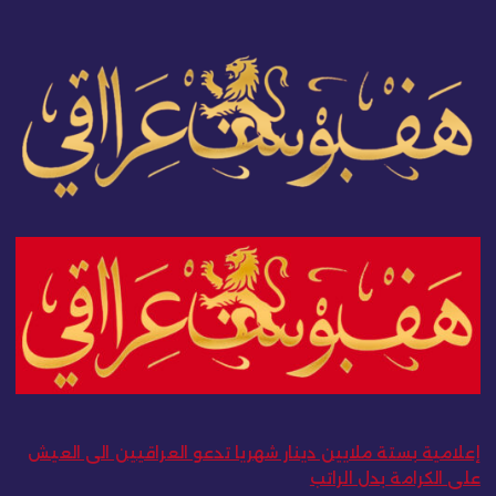
إعلامية بستة ملايين دينار شهريا تدعو العراقيين الى العيش
على الكرامة بدل الراتب