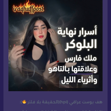
هف بوست عراقي (hpi)(الحقيقة بلا فلتر
):