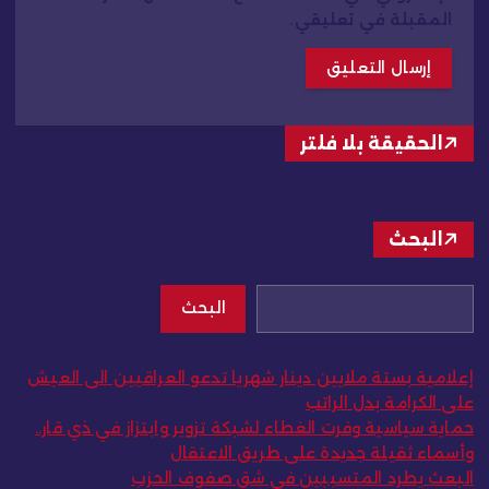
المقبلة في تعليقي.
الحقيقة بلا فلتر
البحث
البحث
إعلامية بستة ملايين دينار شهريا تدعو العراقيين الى العيش
على الكرامة بدل الراتب
حماية سياسية وفرت الغطاء لشبكة تزوير وابتزاز في ذي قار..
وأسماء ثقيلة جديدة على طريق الاعتقال
البعث يطرد المتسببين في شق صفوف الحزب