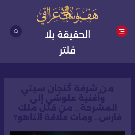
الحقيقة بلا
فلتر
من شرفة گنجان سيتي
وأغنية علوشي إلى
المشرحة… من قتل ملك
فارس.. ومات علاقة التاهو؟