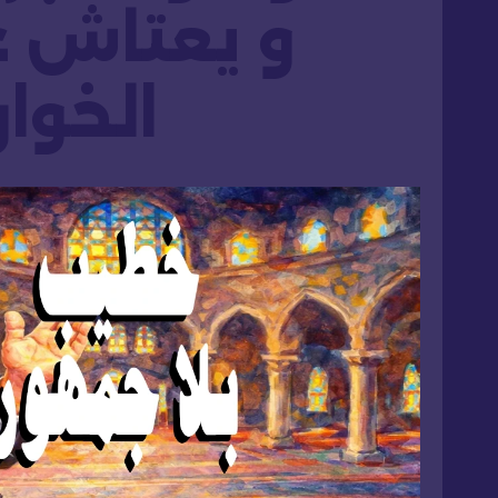
و يعتاش ع
الخوا