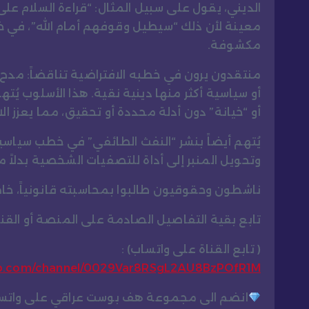
الديني، يقول على سبيل المثال: “قراءة السلام عل
معينة لأن ذلك “سيطيل وقوفهم أمام الله”، في 
مكشوفة.
منتقدون يرون في خطبه الافتراضية تناقضاً: مدح
أو سياسية أكثر منها دينية نقية. هذا الأسلوب يُت
أو “خيانة” دون أدلة محددة أو تحقيق، مما يعزز الا
يُتهم أيضاً بنشر “النفث الطائفي” في خطب سيا
وتحويل المنبر إلى أداة للتصفيات الشخصية بدلاً م
ناشطون وحقوقيون طالبوا بمحاسبته قانونياً، خ
تابع بقية التفاصيل الصادمة على المنصة أو ال
( تابع القناة على واتساب) :
pp.com/channel/0029Var8RSgL2AU8BzPOfR1M
انضم الى مجموعة هف بوست عراقي على واتس