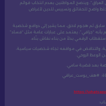
ى العراق”، وينصح المواطنين بعدم انتخاب قوائم
خلط واضح للحقائق وتسييس للدين لأغراض
 سابق ثم هجوم لاحق، مما يشير إلى دوافع شخصية
هم بأنه “جزافي”، يعتمد على عبارات عامة مثل “فساد”
ستقطاب الرقمي بدلاً من بناء نقاش بنّاء.
سية، والتناقض في مواقفه تجاه شخصيات سياسية،
ن الوعظ الروحي.
اصة بعد قضية سامي.
قناة: #هف_بوست_عراقي
https://whatsa
اب: