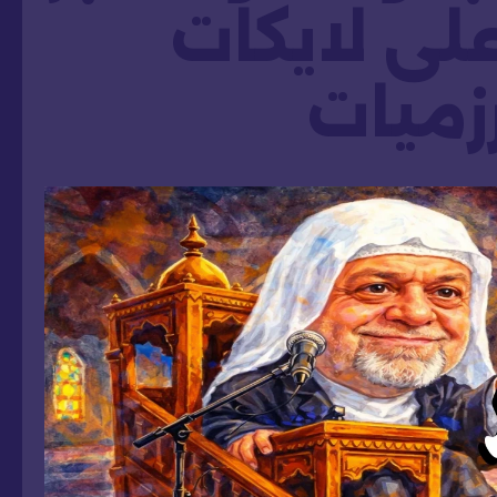
لى لايكات
رزميات