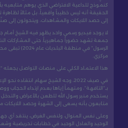
كنموذج للداعية الافتراضي الذي يوهم متابعيه ب
الحقيقة أنه ليس خطيباً واقعياً، بل مثالاً لظاه
إلى حصد اللايكات والمشاهدات، ويتحولون إلى صن
لا يوجد فيديو رسمي واحد يظهر فيه الشيخ أمام ج
جمعة تشهد حضوراً جماهيرياً. حتى المشاركات النا
الرسول” في منطقة
مركزي.
هذا الاعتماد الكلي على منصات التواصل يجعله “خ
في صيف 2022، وجه الشيخ سهام انتقاده ن
بـ”التافهة”، ومتهماً إياها بعدم ارتداء الحجاب ووص
يستخدم منبر رسول الله للطعن بالأعراض والتدخل
متابعون بأنه يسعى إلى الشهرة وحصد اللايكات من
وعلى نفس المنوال، ولنفس الغرض، ينتقد أي جهد حك
الوحيد والعادل الوحيد في خطابات تحريضية وشعبو