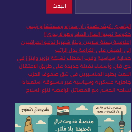
البحث
الياسري: كيف نصدق ان مدراء ومستشارو رئيس
حكومة نهبوا المال العام وهو لا يدري!!
إعلامية بستة ملايين دينار شهريا تدعو العراقيين
الى العيش على الكرامة بدل الراتب
حماية سياسية وفرت الغطاء لشبكة تزوير وابتزاز في
ذي قار.. وأسماء ثقيلة جديدة على طريق الاعتقال
البعث يطرد المتسببين في شق صفوف الحزب
جاهزية عسكرية وسياسية غير مسبوقة استعدادا
لساحة الحسم مع الفصائل الرافضة لنزع السلاح