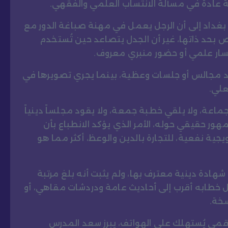
 عادة في مسألة الانتساب العلمي والفقهي.
غداد إلى أن الرجل يعمل في مهنة صباغة الدور مع
ص بحد ذاتها، غير أن الجدل يتصاعد حين تُستخدم
سار علمي أو حضور منبري معروف.
مجالس أو جلسات وعظية، بينما يجري تصويرها في
علي.
اعة، ولا يلقي خطبة جمعة، ولا يقود مجلساً دينياً
مهور حقيقي حوله، الأمر الذي يؤكد الانطباع بأن
ية نفعية، للتجارة بالدين والوعظ، أكثر مما هو
هادة دينية معترف بها، ولم يثبت أنه بلغ مرتبة
عل خطابه أقرب إلى أحاديث عامة ودردشات مقاهي، أو
سخة.
رقمي يُستهلك على الهواتف، يبرز سعد المدرس