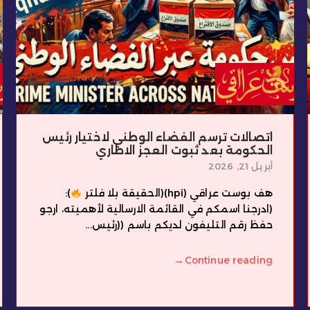
اتصالات ترسم الفضاء الوطني لاختيار رئيس
الحكومة بعد ثبوت العجز الاطاري
أبريل 21, 2026
هف بوست عراقي (hpi)(الحقيقة بلا فلتر
):
(ادرجنا اسمكم في القائمة الارسالية لأهميته، ارجو
حفظ رقم التليفون لديكم باسم ((رئيس...
→
Continue reading