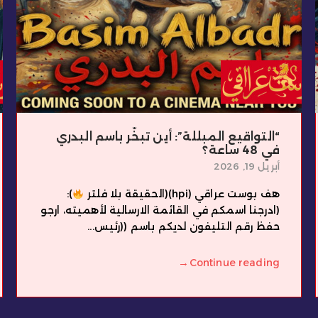
“التواقيع المبللة”: أين تبخّر باسم البدري
في 48 ساعة؟
أبريل 19, 2026
هف بوست عراقي (hpi)(الحقيقة بلا فلتر
):
(ادرجنا اسمكم في القائمة الارسالية لأهميته، ارجو
حفظ رقم التليفون لديكم باسم ((رئيس...
→
Continue reading