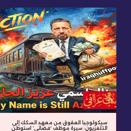
سيكولوجيا العقوق من معهد السكك إلى
التلفزيون: سيرة موظف ‘فضائي’ استوطن