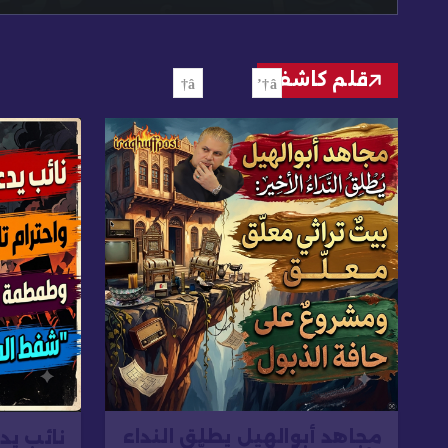
قلم كاشف
مجاهد أبوالهيل يطلق النداء
نائب يد