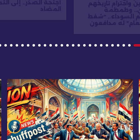
أجنحة الصدر.. إلى الت
ن واحترام تاريخهم
المضاد
ي.. وطمطمة
 السوداء.. “شفط
لعام” له مدافعون