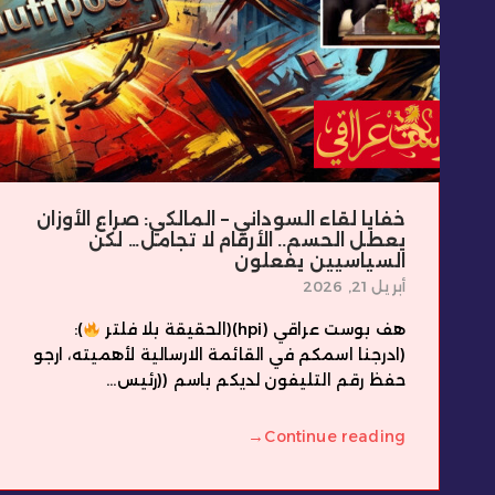
خفايا لقاء السوداني – المالكي: صراع الأوزان
يعطل الحسم.. الأرقام لا تجامل… لكن
السياسيين يفعلون
أبريل 21, 2026
هف بوست عراقي (hpi)(الحقيقة بلا فلتر
):
(ادرجنا اسمكم في القائمة الارسالية لأهميته، ارجو
حفظ رقم التليفون لديكم باسم ((رئيس...
→
Continue reading