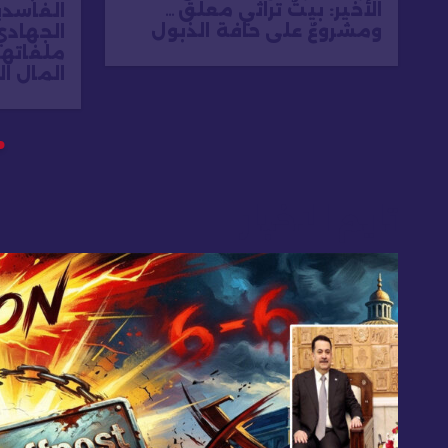
الأخير: بيتٌ تراثي معلّق…
الفاسدي
ومشروعٌ على حافة الذبول
الجهاد
ملفاتهم
المال ا
تايم الاخبار