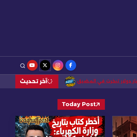
آخر تحديث
السوداني حلم بتنويع منافذ النفط… و فيتو الولاءات عرقل الحلم.. 50 مليا
Today Post