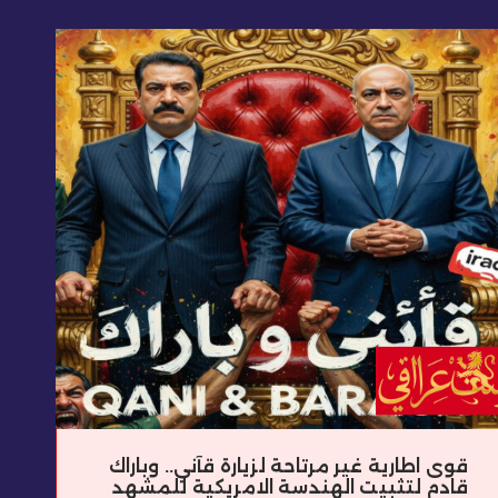
قوى اطارية غير مرتاحة لزيارة قآني.. وباراك
قادم لتثبيت الهندسة الامريكية للمشهد