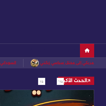
تايم الاخبار
قلم كاشف
ضابط يكشف أسرار عياد طوفان.. م
الحدث الأكبر