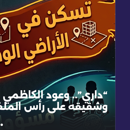
“داري”.. وعود الكاظمي
وشقيقه على رأس المل