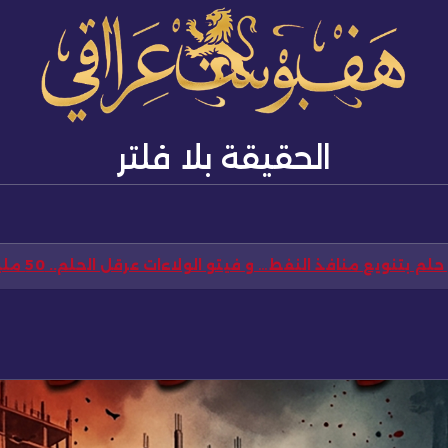
الحقيقة بلا فلتر
ن طابور خامس خدم الجيش الأمريكي الى محلل سياسي زبائني