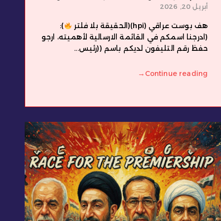
أبريل 20, 2026
هف بوست عراقي (hpi)(الحقيقة بلا فلتر
):
(ادرجنا اسمكم في القائمة الارسالية لأهميته، ارجو
حفظ رقم التليفون لديكم باسم ((رئيس...
→
Continue reading