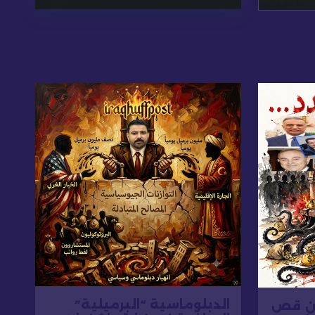
الدبلوماسية “البرميلية”
من قص
ت