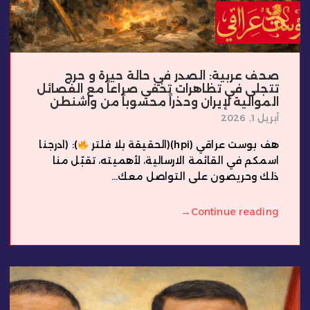
صحف عربية: الصدر في حالة حيرة و حرج
تتجلى في تظاهرات تخفي صراعاً مع الفصائل
الموالية لإيران وحذراً محسوباً من واشنطن
أبريل 1, 2026
هف بوست عراقي (hpi)(الحقيقة بلا فلتر
): (ادرجنا
اسمكم في القائمة الارسالية، لأهميته، تقبّل منا
ذلك وحريصون على التواصل معك...
→
Continue reading