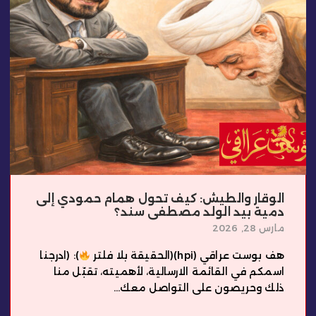
الوقار والطيش: كيف تحول همام حمودي إلى
دمية بيد الولد مصطفى سند؟
مارس 28, 2026
هف بوست عراقي (hpi)(الحقيقة بلا فلتر
): (ادرجنا
اسمكم في القائمة الارسالية، لأهميته، تقبّل منا
ذلك وحريصون على التواصل معك...