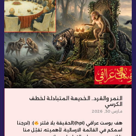
النمر والقرد.. الخديعة المتبادلة لخطف
الكرسي
مارس 30, 2026
هف بوست عراقي (hpi)(الحقيقة بلا فلتر
): (ادرجنا
اسمكم في القائمة الارسالية، لأهميته، تقبّل منا