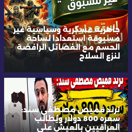
جاهزية عسكرية وسياسية غير
مسبوقة استعدادا لساحة
الحسم مع الفصائل الرافضة
لنزع السلاح
ترند قميص مصطفى سند:
سعره 800 دولار ويُطالَب
العراقيين بالعيش على