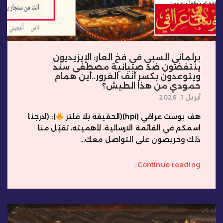
برلماني السبي في فخ العار: الإيزيديون
ينتفضون ضد صبيانية مصطفى سند
ويتوعدون بكسر أنف الغرور..أين همام
حمودي من هذا الطيش؟
أبريل 1, 2026
هف بوست عراقي (hpi)(الحقيقة بلا فلتر
): (ادرجنا
اسمكم في القائمة الارسالية، لأهميته، تقبّل منا
ذلك وحريصون على التواصل معك...
→
Continue reading