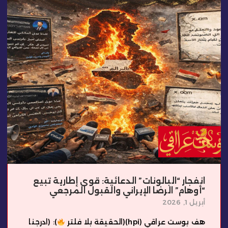
انفجار “البالونات” الدعائية: قوى إطارية تبيع
“أوهام” الرضا الإيراني والقبول المرجعي
أبريل 1, 2026
هف بوست عراقي (hpi)(الحقيقة بلا فلتر
): (ادرجنا