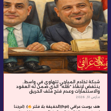
شبكة تخادم المياحي تتهاوى في واسط..
ينتفض لإنقاذ “ظلّه” الذي ضمن له العقود
والاستثمارات وعدم فتح ملف الحريق
مارس 31, 2026
هف بوست عراقي (hpi)(الحقيقة بلا فلتر
): (ادرجنا