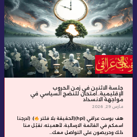
جلسة الاثنين في زمن الحروب
الإقليمية..امتحان للنضج السياسي في
مواجهة الانسداد
مارس 29, 2026
هف بوست عراقي (hpi)(الحقيقة بلا فلتر
): (ادرجنا
اسمكم في القائمة الارسالية، لأهميته، تقبّل منا
ذلك وحريصون على التواصل معك...