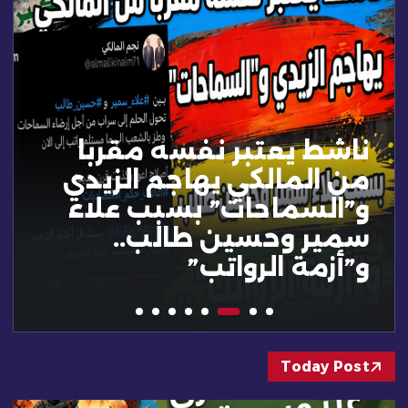
ناشط يعتبر نفسه مقربا
من المالكي يهاجم الزيدي
و”السماحات” بسبب علاء
سمير وحسين طالب..
و”أزمة الرواتب”
Today Post