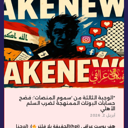
“الوجبة الثالثة من ‘سموم المنصات’: فضح
حسابات البوتات الممنهجة لضرب السلم
الأهلي
أبريل 2, 2026
هف بوست عراقي (hpi)(الحقيقة بلا فلتر
): (ادرجنا