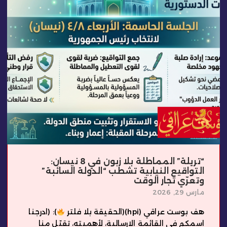
“تريلة” المماطلة بلا زبون في 8 نيسان:
التواقيع النيابية تشطب “الدولة السائبة”
وتعرّي تجار الوقت
مارس 29, 2026
هف بوست عراقي (hpi)(الحقيقة بلا فلتر
): (ادرجنا
اسمكم في القائمة الارسالية، لأهميته، تقبّل منا