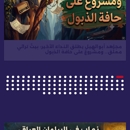
مجاهد أبوالهيل يطلق النداء الأخير: بيتٌ تراثي
معلّق… ومشروعٌ على حافة الذبول
تايم الاخبار