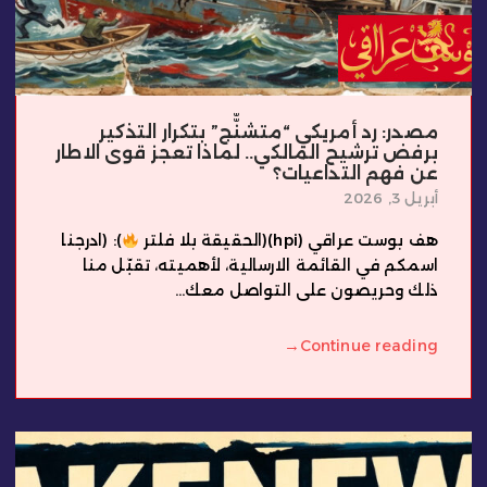
مصدر: رد أمريكي “متشنّّج” بتكرار التذكير
برفض ترشيح المالكي.. لماذا تعجز قوى الاطار
عن فهم التداعيات؟
أبريل 3, 2026
هف بوست عراقي (hpi)(الحقيقة بلا فلتر
): (ادرجنا
اسمكم في القائمة الارسالية، لأهميته، تقبّل منا
ذلك وحريصون على التواصل معك...
→
Continue reading