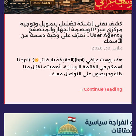
كشف تقني لشبكة تضليل بتمويل وتوجيه
مركزي عبر IP وبصمة الجهاز والمتصفح
وUser Agent .. تعرّف على وجبة دسمة من
الأسماء
مارس 30, 2026
هف بوست عراقي (hpi)(الحقيقة بلا فلتر
): (ادرجنا
اسمكم في القائمة الارسالية، لأهميته، تقبّل منا
ذلك وحريصون على التواصل معك...
→
Continue reading