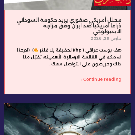
محلل أمريكي صقوري يريد حكومة السوداني
ذراعا أمريكيا ضد ايران وفق مزاجه
الايديولوجي
مارس 29, 2026
هف بوست عراقي (hpi)(الحقيقة بلا فلتر
): (ادرجنا
اسمكم في القائمة الارسالية، لأهميته، تقبّل منا
ذلك وحريصون على التواصل معك...
→
Continue reading