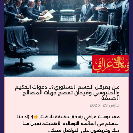
من يعرقل الحسم الدستوري؟.. دعوات الحكيم
والحلبوسي وفيحان تفضح جهات المصالح
الضيقة
مارس 29, 2026
هف بوست عراقي (hpi)(الحقيقة بلا فلتر
): (ادرجنا
اسمكم في القائمة الارسالية، لأهميته، تقبّل منا
ذلك وحريصون على التواصل معك...